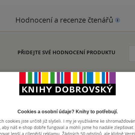
Hodnocení a recenze čtenářů
PŘIDEJTE SVÉ HODNOCENÍ PRODUKTU
Zobrazeno 20 z 20
Cookies a osobní údaje? Knihy to potřebují.
h cookies jste určitě již slyšeli. I my je využíváme ke shromažďován
, aby náš e-shop dobře fungoval a mohli jsme ho nadále zlepšovat
vat lepší a cílenější reklamu. Žádných 50 odstínů, ale klidně Vergil