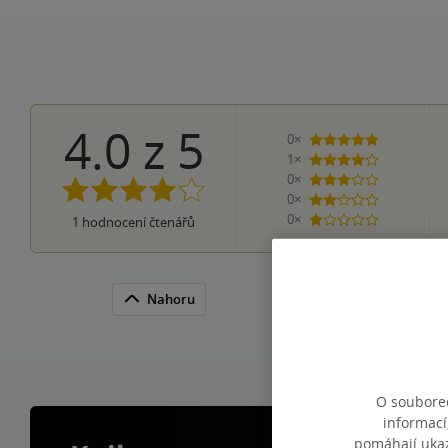
4.0
z
5
0×
5 hvězdiček
1×
4 hvězdičky
0×
3 hvězdičky
0×
2 hvězdičky
0×
1
hodnocení čtenářů
1 hvezdička
Nahoru
O souborec
informací
pomáhají ukazo