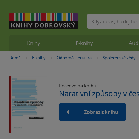
Vyhledávání
Knihy
E-knihy
Aud
Nacházíte
Domů
E-knihy
Odborná literatura
Společenské vědy
»
»
»
se
zde:
Recenze na knihu
Narativní způsoby v čes
Zobrazit knihu