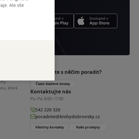
je. Ale vše
Potřebujete s něčím poradit?
nihy
Často kladené dotazy
ou, která
Kontaktujte nás
Po–Pá:
8:00–17:00
542 220 320
poradime@knihydobrovsky.cz
Všechny kontakty
Naše prodejny