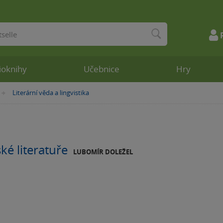
ioknihy
Učebnice
Hry
Literární věda a lingvistika
»
ké literatuře
LUBOMÍR DOLEŽEL