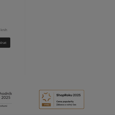
 knih
írat