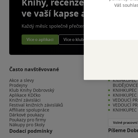
Knihy, recenze a klubové 
Váš souhla
ve vaší kapse a naší appce
Každý měsíc společně přečteme tisíce knih
Více o aplikaci
Více o klubu
Často navštěvované
Kariéra v K
Akce a slevy
KNIHKUPEC 
Prodejny
BUDĚJOVIC
Klub Knihy Dobrovský
KNIHKUPEC -
Aplikace KDčko
KNIHKUPEC 
Knižní závisláci
VEDOUCÍ PR
Festival knižních závisláků
VEDOUCÍ PR
Affiliate spolupráce
KNIHKUPEC 
Dárkové poukazy
Poukazy pro firmy
Volné pracovní
Nákupy pro školy
Píšeme Dobr
Dodací podmínky