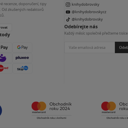
é recenze, doporučení, tipy
knihydobrovsky
ky. Od zkušených redaktorů
@knihydobrovskycz
ců.
@knihydobrovsky
Odebírejte nás
rovat
Každý měsíc společně přečteme tisíce
etody
Odeb