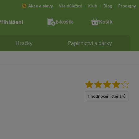
Akce a slevy
Vše důležité
Klub
Blog
Prodejny
E-košík
Košík
Přihlášení
Hračky
Papírnictví a dárky
4.0
z
5
1 hodnocení čtenářů
hvězdiček