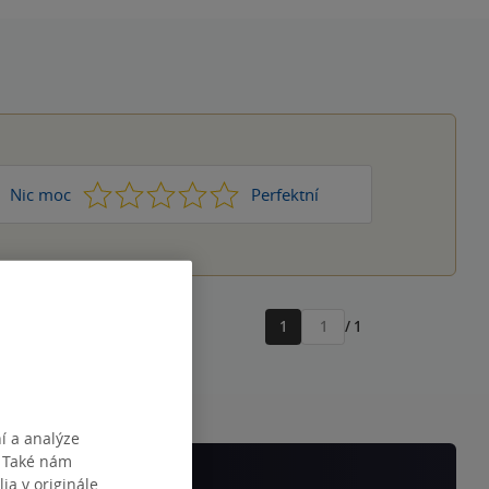
1
2
3
4
5
Nic moc
Perfektní
1
/ 1
Přejít
na
stránku
í a analýze
. Také nám
ia v originále.