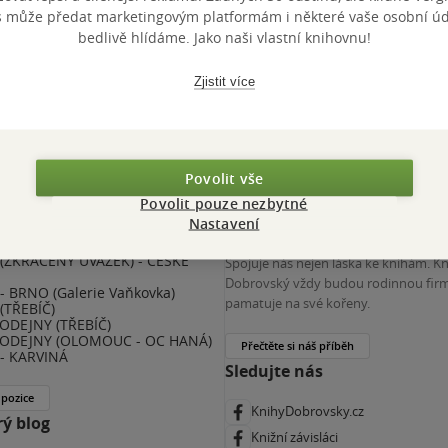
výhody
s může předat marketingovým platformám i některé vaše osobní úda
 KDčko
bedlivě hlídáme. Jako naši vlastní knihovnu!
Zjistit více
Povolit vše
Povolit pouze nezbytné
Nastavení
nihy Dobrovský
Více o nás
(ZKRÁCENÝ ÚVAZEK) - ČESKÉ
Spojuje nás nejen láska ke knihám. K
E
Dobrovský vždy budou rodinnou firm
 BRNO (Galerie Vaňkovka)
pamatuje na své kořeny.
(TŘEBÍČ)
ODEJNY (TŘEBÍČ)
ODEJNY (OLOMOUC - OC HANÁ)
Přečtěte si náš příběh
- KARVINÁ
Sledujte nás
 pozice
KnihyDobrovsky.cz
ý blog
Knižní závisláci