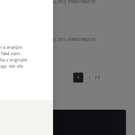
Kniha, Fantom Print, 2013, 9788073982133
Kniha, Fantom Print, 2013, 9788073982133
í a analýze
. Také nám
ia v originále.
je. Ale vše
1
/ 1
Přejít
na
stránku