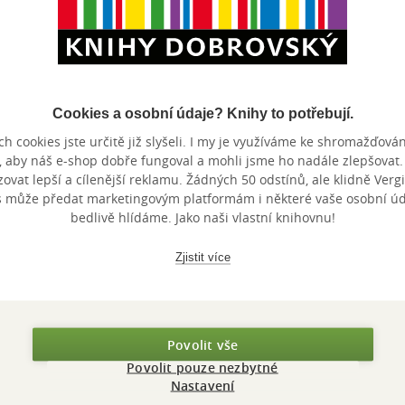
nze?
Ano
7
érie.
Cookies a osobní údaje? Knihy to potřebují.
nze?
Ano
7
h cookies jste určitě již slyšeli. I my je využíváme ke shromažďován
, aby náš e-shop dobře fungoval a mohli jsme ho nadále zlepšovat
vat lepší a cílenější reklamu. Žádných 50 odstínů, ale klidně Vergil
s může předat marketingovým platformám i některé vaše osobní úda
bedlivě hlídáme. Jako naši vlastní knihovnu!
Zobrazeno 20 z 20
Zjistit více
Povolit vše
výhody
Povolit pouze nezbytné
Nastavení