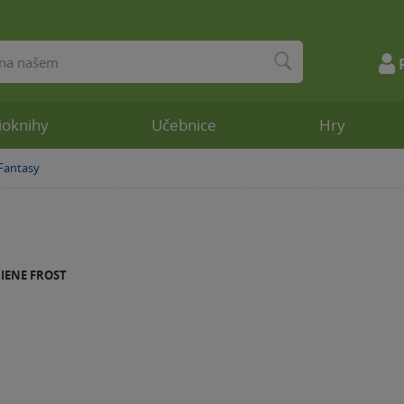
ioknihy
Učebnice
Hry
Fantasy
»
IENE FROST