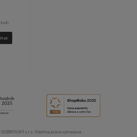
 knih
írat
6
DOBROVSKÝ s.r.o. Všechna práva vyhrazena.