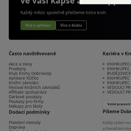
ve vaší kapse a naší appce
Každý měsíc společně přečteme tisíce knih
Více o aplikaci
Více o klubu
Často navštěvované
Kariéra v K
Akce a slevy
KNIHKUPEC/
Prodejny
KNIHKUPEC 
Klub Knihy Dobrovský
BUDĚJOVIC
Aplikace KDčko
KNIHKUPEC -
Knižní závisláci
KNIHKUPEC 
Festival knižních závisláků
VEDOUCÍ PR
Affiliate spolupráce
VEDOUCÍ PR
Dárkové poukazy
Poukazy pro firmy
Volné pracovní
Nákupy pro školy
Píšeme Dobr
Dodací podmínky
Platební metody
Každý týden nov
Doprava
a čtenářské tri