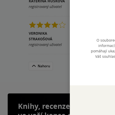
KATEŘINA HUŠKOVÁ
Pomohla vám tato rece
registrovaný uživatel
Bones je top. Skvělá s
VERONIKA
Pomohla vám tato rece
STRAKOŠOVÁ
O souborec
registrovaný uživatel
informací
pomáhají ukazo
Váš souhla
Nahoru
Knihy, recenze a klubové 