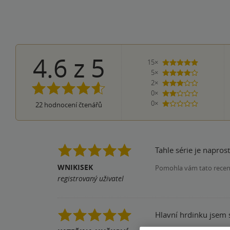
4.6
z
5
15×
5 hvězdiče
5×
4 hvězdičky
2×
3 hvězdičky
0×
2 hvězdičky
0×
22
hodnocení čtenářů
1 hvezdička
Tahle série je napros
WNIKISEK
Pomohla vám tato rece
registrovaný uživatel
Hlavní hrdinku jsem 