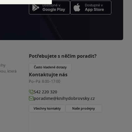
Potřebujete s něčím poradit?
nihy
Často kladené dotazy
ou, která
Kontaktujte nás
Po–Pá:
8:00–17:00
542 220 320
poradime@knihydobrovsky.cz
Všechny kontakty
Naše prodejny