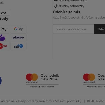
ců.
@knihydobrovsky
Odebírejte nás
rovat
Každý měsíc společně přečteme tisíce
etody
Odeb
|
atí pro něj
Zásady ochrany soukromí
a
Smluvní podmínky
.
© 2001–202