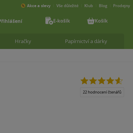
Akce a slevy
Vše důležité
Klub
Blog
Prodejny
E-košík
Košík
Přihlášení
Hračky
Papírnictví a dárky
4.6
z
5
22 hodnocení čtenářů
hvězdiček