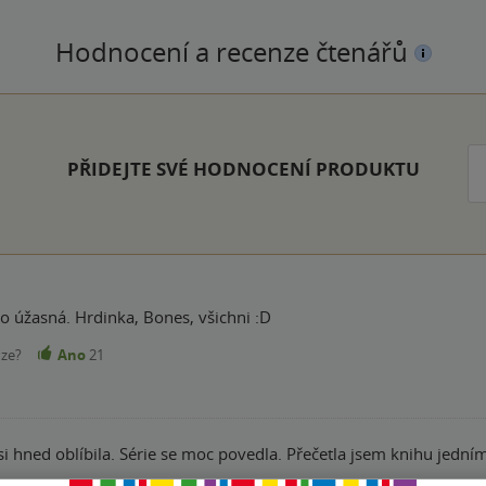
Hodnocení a recenze čtenářů
k
PŘIDEJTE SVÉ HODNOCENÍ PRODUKTU
to úžasná. Hrdinka, Bones, všichni :D
nze?
Ano
21
si hned oblíbila. Série se moc povedla. Přečetla jsem knihu jedn