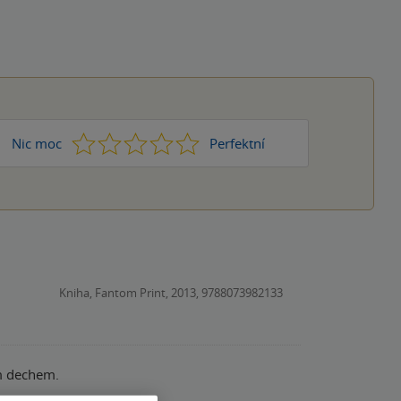
1
2
3
4
5
Nic moc
Perfektní
Kniha, Fantom Print, 2013, 9788073982133
ím dechem.