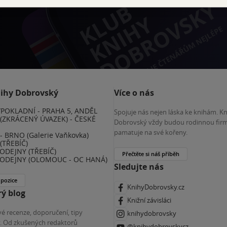
 KDčko
nihy Dobrovský
Více o nás
POKLADNÍ - PRAHA 5, ANDĚL
Spojuje nás nejen láska ke knihám. K
(ZKRÁCENÝ ÚVAZEK) - ČESKÉ
Dobrovský vždy budou rodinnou firm
E
pamatuje na své kořeny.
 BRNO (Galerie Vaňkovka)
(TŘEBÍČ)
ODEJNY (TŘEBÍČ)
Přečtěte si náš příběh
ODEJNY (OLOMOUC - OC HANÁ)
Sledujte nás
 pozice
KnihyDobrovsky.cz
ý blog
Knižní závisláci
é recenze, doporučení, tipy
knihydobrovsky
ky. Od zkušených redaktorů
@knihydobrovskycz