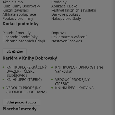
Akce a slevy
Prodejny
Klub Knihy Dobrovský
Aplikace KDčko
Knižní závisláci
Festival knižních závisláků
Affiliate spolupráce
Dárkové poukazy
Poukazy pro firmy
Nákupy pro školy
Dodací podmínky
Platební metody
Doprava
Obchodní podmínky
Reklamace a vrácení
Ochrana osobních údajů
Nastavení cookies
Vše důležité
Kariéra v Knihy Dobrovský
KNIHKUPEC (ZKRÁCENÝ
KNIHKUPEC - BRNO (Galerie
ÚVAZEK) - ČESKÉ
Vaňkovka)
BUDĚJOVICE
KNIHKUPEC (TŘEBÍČ)
VEDOUCÍ PRODEJNY
(TŘEBÍČ)
VEDOUCÍ PRODEJNY
KNIHKUPEC - KARVINÁ
(OLOMOUC - OC HANÁ)
Volné pracovní pozice
Platební metody