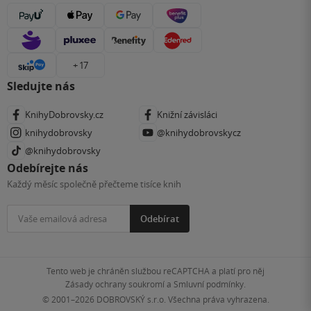
+ 17
Sledujte nás
KnihyDobrovsky.cz
Knižní závisláci
knihydobrovsky
@knihydobrovskycz
@knihydobrovsky
Odebírejte nás
Každý měsíc společně přečteme tisíce knih
Odebírat
Tento web je chráněn službou reCAPTCHA a platí pro něj
Zásady ochrany soukromí
a
Smluvní podmínky
.
© 2001–2026
DOBROVSKÝ s.r.o. Všechna práva vyhrazena.