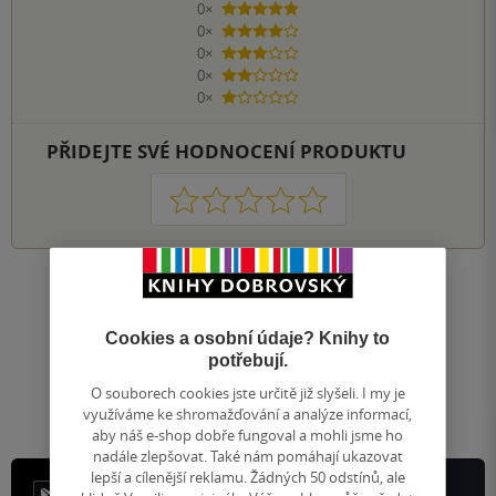
0×
5 hvězdiček
0×
4 hvězdičky
0×
3 hvězdičky
0×
2 hvězdičky
0×
1 hvezdička
PŘIDEJTE SVÉ HODNOCENÍ PRODUKTU
1
2
3
4
5
Nahoru
Zobrazeno 20 z 20
Cookies a osobní údaje? Knihy to
1
/ 1
potřebují.
Přejít
na
O souborech cookies jste určitě již slyšeli. I my je
stránku
využíváme ke shromažďování a analýze informací,
aby náš e-shop dobře fungoval a mohli jsme ho
nadále zlepšovat. Také nám pomáhají ukazovat
lepší a cílenější reklamu. Žádných 50 odstínů, ale