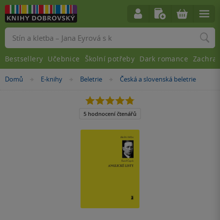
Vyhledávání
Bestsellery
Učebnice
Školní potřeby
Dark romance
Zachra
Nacházíte
Domů
E-knihy
Beletrie
Česká a slovenská beletrie
»
»
»
se
zde:
4.8
z
5
5 hodnocení čtenářů
hvězdiček