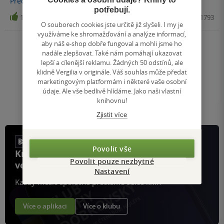
Přečíst
více
potřebují.
104
Kniha, Leda, 2009, 9788073351793
O souborech cookies jste určitě již slyšeli. I my je
využíváme ke shromažďování a analýze informací,
aby náš e-shop dobře fungoval a mohli jsme ho
Nahoru
nadále zlepšovat. Také nám pomáhají ukazovat
lepší a cílenější reklamu. Žádných 50 odstínů, ale
Zobrazeno 20 z 20
klidně Vergilia v originále. Váš souhlas může předat
1
/ 1
Přejít
marketingovým platformám i některé vaše osobní
údaje. Ale vše bedlivě hlídáme. Jako naši vlastní
na
knihovnu!
stránku
Zjistit více
Povolit vše
Knihy, recenze a klubové výhody
Povolit pouze nezbytné
ve vaší kapse a naší appce KDčko
Nastavení
Každý měsíc společně přečteme tisíce knih
Více o aplikaci
Více o klubu