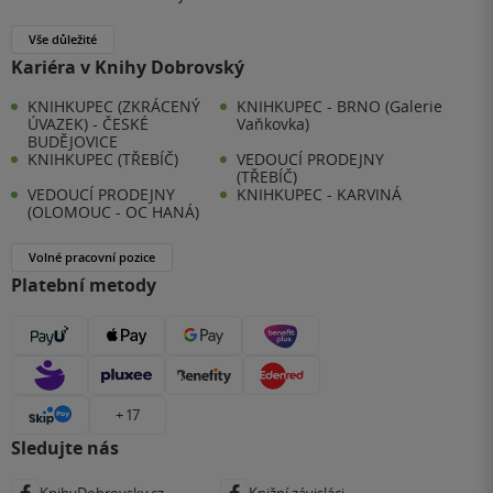
Vše důležité
Kariéra v Knihy Dobrovský
KNIHKUPEC (ZKRÁCENÝ
KNIHKUPEC - BRNO (Galerie
ÚVAZEK) - ČESKÉ
Vaňkovka)
BUDĚJOVICE
KNIHKUPEC (TŘEBÍČ)
VEDOUCÍ PRODEJNY
(TŘEBÍČ)
VEDOUCÍ PRODEJNY
KNIHKUPEC - KARVINÁ
(OLOMOUC - OC HANÁ)
Volné pracovní pozice
Platební metody
+ 17
Sledujte nás
KnihyDobrovsky.cz
Knižní závisláci