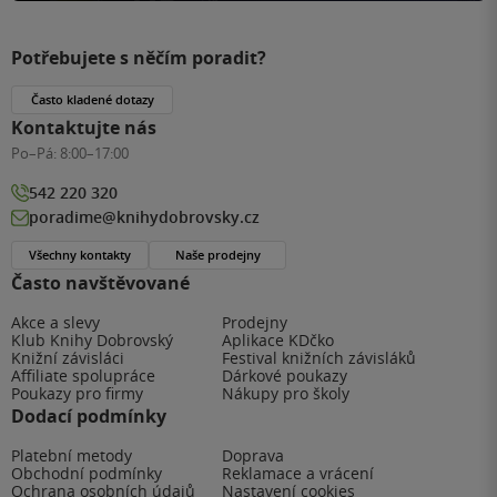
Potřebujete s něčím poradit?
Často kladené dotazy
Kontaktujte nás
Po–Pá:
8:00–17:00
542 220 320
poradime@knihydobrovsky.cz
Všechny kontakty
Naše prodejny
Často navštěvované
Akce a slevy
Prodejny
Klub Knihy Dobrovský
Aplikace KDčko
Knižní závisláci
Festival knižních závisláků
Affiliate spolupráce
Dárkové poukazy
Poukazy pro firmy
Nákupy pro školy
Dodací podmínky
Platební metody
Doprava
Obchodní podmínky
Reklamace a vrácení
Ochrana osobních údajů
Nastavení cookies