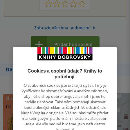
1
2
3
4
5
Zobrazit všechna hodnocení
Přidat hodnocení
Další knihy autora
Cookies a osobní údaje? Knihy to
potřebují.
O souborech cookies jste určitě již slyšeli. I my je
využíváme ke shromažďování a analýze informací,
aby náš e-shop dobře fungoval a mohli jsme ho
nadále zlepšovat. Také nám pomáhají ukazovat
lepší a cílenější reklamu. Žádných 50 odstínů, ale
klidně Vergilia v originále. Váš souhlas může předat
marketingovým platformám i některé vaše osobní
údaje. Ale vše bedlivě hlídáme. Jako naši vlastní
knihovnu!