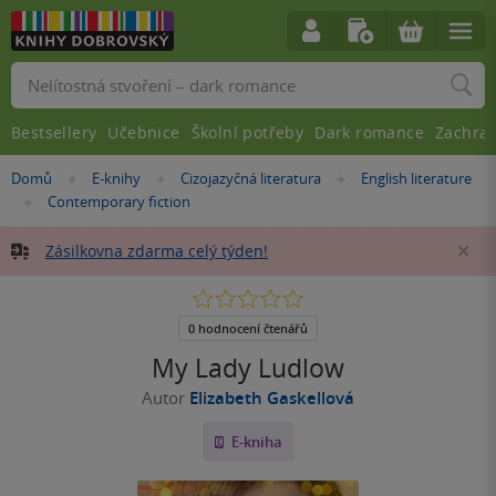
Vyhledávání
Bestsellery
Učebnice
Školní potřeby
Dark romance
Zachra
Nacházíte
Domů
E-knihy
Cizojazyčná literatura
English literature
»
»
»
se
Contemporary fiction
»
zde:
Zásilkovna zdarma celý týden!
Za
0.0
z
5
0 hodnocení čtenářů
hvězdiček
My Lady Ludlow
Autor
Elizabeth Gaskellová
E-kniha