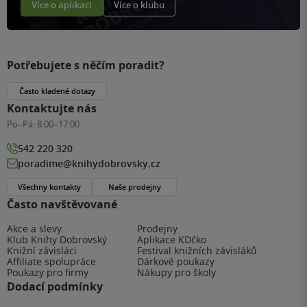
Více o aplikaci
Více o klubu
Potřebujete s něčím poradit?
Často kladené dotazy
Kontaktujte nás
Po–Pá:
8:00–17:00
542 220 320
poradime@knihydobrovsky.cz
Všechny kontakty
Naše prodejny
Často navštěvované
Akce a slevy
Prodejny
Klub Knihy Dobrovský
Aplikace KDčko
Knižní závisláci
Festival knižních závisláků
Affiliate spolupráce
Dárkové poukazy
Poukazy pro firmy
Nákupy pro školy
Dodací podmínky