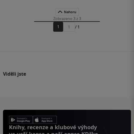
Nahoru
Zobrazeno 3 z 3
1
/ 1
Přejít
na
stránku
Viděli jste
Knihy, recenze a klubové výhody