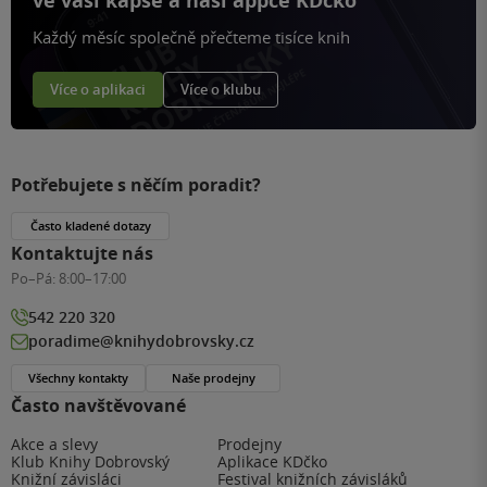
ve vaší kapse a naší appce KDčko
Každý měsíc společně přečteme tisíce knih
Více o aplikaci
Více o klubu
Potřebujete s něčím poradit?
Často kladené dotazy
Kontaktujte nás
Po–Pá:
8:00–17:00
542 220 320
poradime@knihydobrovsky.cz
Všechny kontakty
Naše prodejny
Často navštěvované
Akce a slevy
Prodejny
Klub Knihy Dobrovský
Aplikace KDčko
Knižní závisláci
Festival knižních závisláků