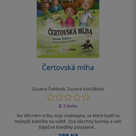
Čertovská mlha
Zuzana Švédová
,
Zuzana Korčáková
0.0
z
E-kniha
5
hvězdiček
Na Větrném vršku stojí chaloupka, ve které bydlí ta
nejlepší babička na světě. Zná všechny bylinky a vaří
báječné knedlíky posypané...