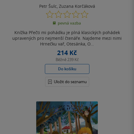
Petr Šulc
,
Zuzana Korčáková
0.0
z
pevná vazba
5
hvězdiček
Knížka Přečti mi pohádku je plná klasických pohádek
upravených pro nejmenší čtenáře. Najdeme mezi nimi
Hrnečku vař, Otesánka, O...
214 Kč
Běžně
239 Kč
Do košíku
Uložit do seznamu