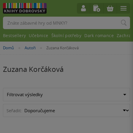
Vyhledávání
Bestsellery
Učebnice
Školní potřeby
Dark romance
Zachra
Nacházíte
Domů
Autoři
Zuzana Korčáková
»
»
se
zde:
Zuzana Korčáková
Filtrovat výsledky
Seřadit: