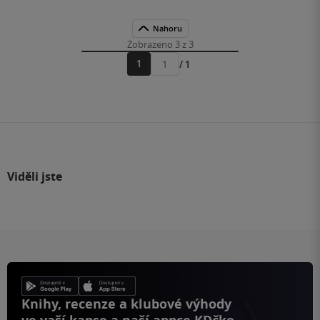
Nahoru
Zobrazeno 3 z 3
1
/ 1
Přejít
na
stránku
Viděli jste
Knihy, recenze a klubové výhody