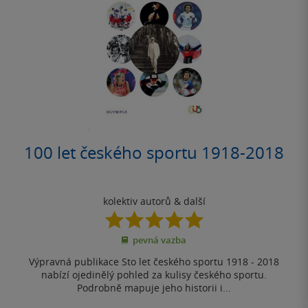
100 let českého sportu 1918-2018
kolektiv autorů
& další
5.0
z
pevná vazba
5
hvězdiček
Výpravná publikace Sto let českého sportu 1918 - 2018
nabízí ojedinělý pohled za kulisy českého sportu.
Podrobně mapuje jeho historii i...