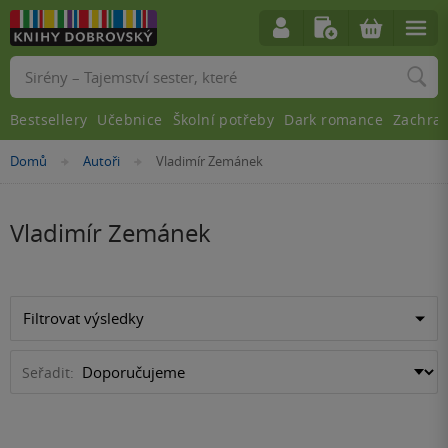
Vyhledávání
Bestsellery
Učebnice
Školní potřeby
Dark romance
Zachra
Nacházíte
Domů
Autoři
Vladimír Zemánek
»
»
se
zde:
Vladimír Zemánek
Filtrovat výsledky
Seřadit: