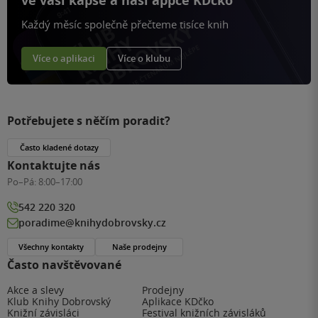
ve vaší kapse a naší appce KDčko
Každý měsíc společně přečteme tisíce knih
Více o aplikaci
Více o klubu
Potřebujete s něčím poradit?
Často kladené dotazy
Kontaktujte nás
Po–Pá:
8:00–17:00
542 220 320
poradime@knihydobrovsky.cz
Všechny kontakty
Naše prodejny
Často navštěvované
Akce a slevy
Prodejny
Klub Knihy Dobrovský
Aplikace KDčko
Knižní závisláci
Festival knižních závisláků