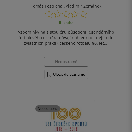
Tomáš Pospíchal
,
Vladimír Zemánek
0.0
z
kniha
5
hvězdiček
Vzpomínky na zlatou éru působení legendárního
fotbalového trenéra dávají nahlédnout nejen do
zvláštních praktik českého fotbalu 80. let,...
Nedostupné
Uložit do seznamu
Nedostupné