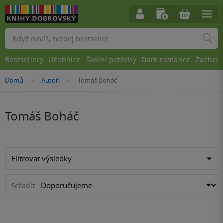
Vyhledávání
Bestsellery
Učebnice
Školní potřeby
Dark romance
Zachra
Nacházíte
Domů
Autoři
Tomáš Boháč
»
»
se
zde:
Tomáš Boháč
Filtrovat výsledky
Seřadit: