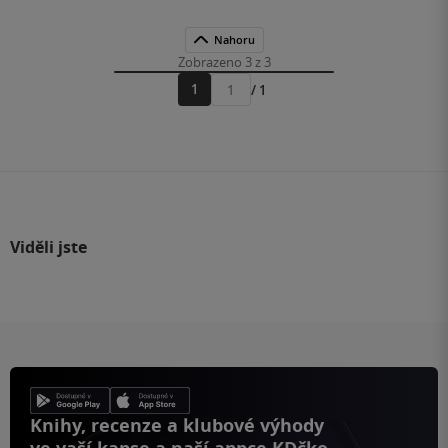
Nahoru
Zobrazeno 3 z 3
1
/ 1
Přejít
na
stránku
Viděli jste
Knihy, recenze a klubové výhody