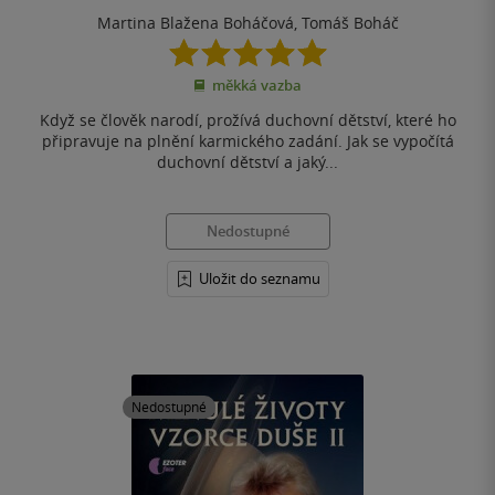
Martina Blažena Boháčová
,
Tomáš Boháč
5.0
z
měkká vazba
5
hvězdiček
Když se člověk narodí, prožívá duchovní dětství, které ho
připravuje na plnění karmického zadání. Jak se vypočítá
duchovní dětství a jaký...
Nedostupné
Uložit do seznamu
Nedostupné