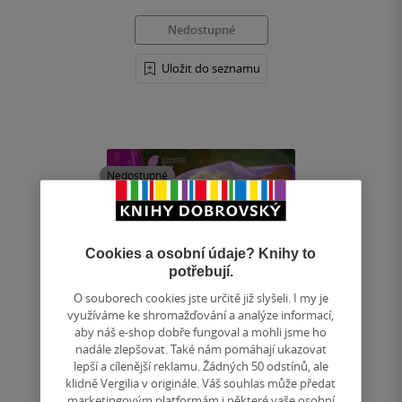
Nedostupné
Uložit do seznamu
Nedostupné
Cookies a osobní údaje? Knihy to
potřebují.
O souborech cookies jste určitě již slyšeli. I my je
využíváme ke shromažďování a analýze informací,
aby náš e-shop dobře fungoval a mohli jsme ho
nadále zlepšovat. Také nám pomáhají ukazovat
lepší a cílenější reklamu. Žádných 50 odstínů, ale
klidně Vergilia v originále. Váš souhlas může předat
marketingovým platformám i některé vaše osobní