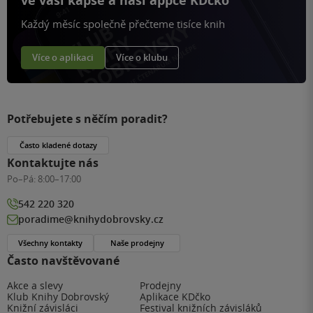
ve vaší kapse a naší appce KDčko
Každý měsíc společně přečteme tisíce knih
Více o aplikaci
Více o klubu
Potřebujete s něčím poradit?
Často kladené dotazy
Kontaktujte nás
Po–Pá:
8:00–17:00
542 220 320
poradime@knihydobrovsky.cz
Všechny kontakty
Naše prodejny
Často navštěvované
Akce a slevy
Prodejny
Klub Knihy Dobrovský
Aplikace KDčko
Knižní závisláci
Festival knižních závisláků