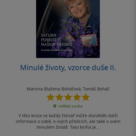
Minulé životy, vzorce duše II.
Martina Blažena Boháčová
,
Tomáš Boháč
5.0
z
měkká vazba
5
hvězdiček
V této knize se každý čtenář může dozvědět další
informace o sobě, o svých předcích, ale také o svém
minulém životě. Tato kniha je...