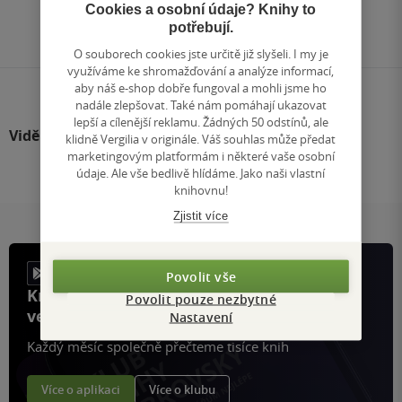
Přejít
Cookies a osobní údaje? Knihy to
na
potřebují.
stránku
O souborech cookies jste určitě již slyšeli. I my je
využíváme ke shromažďování a analýze informací,
aby náš e-shop dobře fungoval a mohli jsme ho
nadále zlepšovat. Také nám pomáhají ukazovat
lepší a cílenější reklamu. Žádných 50 odstínů, ale
Viděli jste
klidně Vergilia v originále. Váš souhlas může předat
marketingovým platformám i některé vaše osobní
údaje. Ale vše bedlivě hlídáme. Jako naši vlastní
knihovnu!
Zjistit více
Povolit vše
Knihy, recenze a klubové výhody
Povolit pouze nezbytné
ve vaší kapse a naší appce KDčko
Nastavení
Každý měsíc společně přečteme tisíce knih
Více o aplikaci
Více o klubu