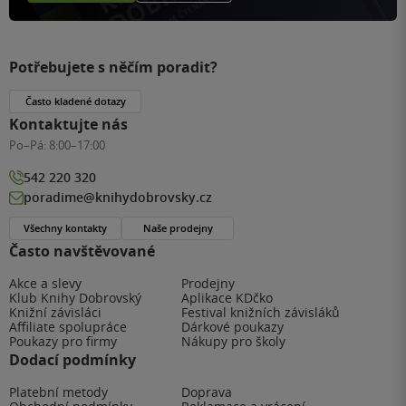
Potřebujete s něčím poradit?
Často kladené dotazy
Kontaktujte nás
Po–Pá:
8:00–17:00
542 220 320
poradime@knihydobrovsky.cz
Všechny kontakty
Naše prodejny
Často navštěvované
Akce a slevy
Prodejny
Klub Knihy Dobrovský
Aplikace KDčko
Knižní závisláci
Festival knižních závisláků
Affiliate spolupráce
Dárkové poukazy
Poukazy pro firmy
Nákupy pro školy
Dodací podmínky
Platební metody
Doprava