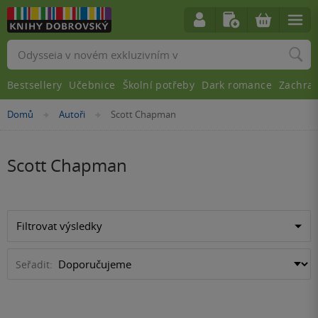
Vyhledávání
Bestsellery
Učebnice
Školní potřeby
Dark romance
Zachra
Nacházíte
Domů
Autoři
Scott Chapman
»
»
se
zde:
Scott Chapman
Filtrovat výsledky
Seřadit: