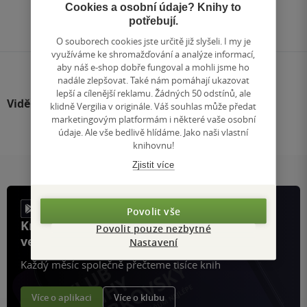
Přejít
Cookies a osobní údaje? Knihy to
na
potřebují.
stránku
O souborech cookies jste určitě již slyšeli. I my je
využíváme ke shromažďování a analýze informací,
aby náš e-shop dobře fungoval a mohli jsme ho
nadále zlepšovat. Také nám pomáhají ukazovat
lepší a cílenější reklamu. Žádných 50 odstínů, ale
Viděli jste
klidně Vergilia v originále. Váš souhlas může předat
marketingovým platformám i některé vaše osobní
údaje. Ale vše bedlivě hlídáme. Jako naši vlastní
knihovnu!
Zjistit více
Povolit vše
Knihy, recenze a klubové výhody
Povolit pouze nezbytné
ve vaší kapse a naší appce KDčko
Nastavení
Každý měsíc společně přečteme tisíce knih
Více o aplikaci
Více o klubu