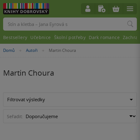
Vyhledávání
Bestsellery
Učebnice
Školní potřeby
Dark romance
Zachra
Nacházíte
Domů
Autoři
Martin Choura
»
»
se
zde:
Martin Choura
Filtrovat výsledky
Seřadit: