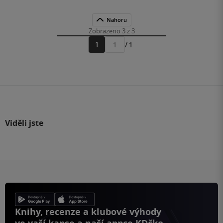
Nahoru
Zobrazeno 3 z 3
1
/ 1
Přejít
na
stránku
Viděli jste
Knihy, recenze a klubové výhody