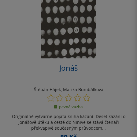
Jonáš
Štěpán Hájek
,
Marika Bumbálková
0.0
z
pevná vazba
5
hvězdiček
Originálně výtvarně pojatá kniha kázání. Deset kázání o
Jonášově útěku a cestě do Ninive se stává čtenáři
překvapivě současným průvodcem...