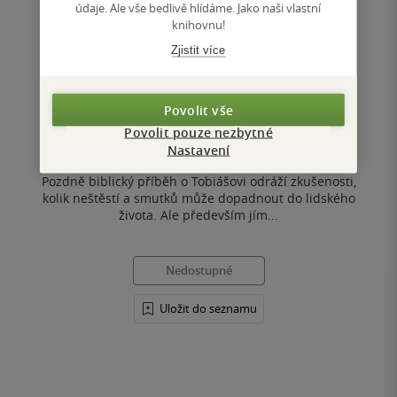
údaje. Ale vše bedlivě hlídáme. Jako naši vlastní
knihovnu!
Tobiáš
Zjistit více
Nico ter Linden
,
Marika Bumbálková
Povolit vše
0.0
Povolit pouze nezbytné
z
Nastavení
kniha
5
hvězdiček
Pozdně biblický příběh o Tobiášovi odráží zkušenosti,
kolik neštěstí a smutků může dopadnout do lidského
života. Ale především jím...
Nedostupné
Uložit do seznamu