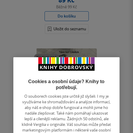
89 Kč
Běžně
99 Kč
Do košíku
Uložit do seznamu
Nedostupné
Cookies a osobní údaje? Knihy to
potřebují.
O souborech cookies jste určitě již slyšeli. I my je
využíváme ke shromažďování a analýze informací,
aby náš e-shop dobře fungoval a mohli jsme ho
nadále zlepšovat. Také nám pomáhají ukazovat
lepší a cílenější reklamu. Žádných 50 odstínů, ale
klidně Vergilia v originále. Váš souhlas může předat
marketingovým platformám i některé vaše osobní