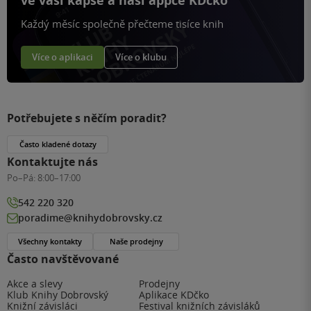
ve vaší kapse a naší appce KDčko
Každý měsíc společně přečteme tisíce knih
Více o aplikaci
Více o klubu
Potřebujete s něčím poradit?
Často kladené dotazy
Kontaktujte nás
Po–Pá:
8:00–17:00
542 220 320
poradime@knihydobrovsky.cz
Všechny kontakty
Naše prodejny
Často navštěvované
Akce a slevy
Prodejny
Klub Knihy Dobrovský
Aplikace KDčko
Knižní závisláci
Festival knižních závisláků