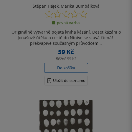
Štěpán Hájek
,
Marika Bumbálková
0.0
z
pevná vazba
5
hvězdiček
Originálně výtvarně pojatá kniha kázání. Deset kázání o
Jonášově útěku a cestě do Ninive se stává čtenáři
překvapivě současným průvodcem...
59 Kč
Běžně
99 Kč
Do košíku
Uložit do seznamu