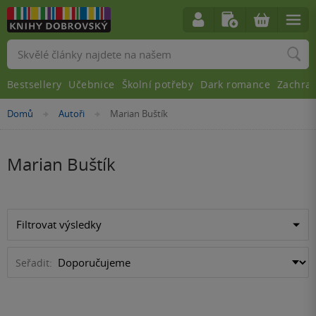
Vyhledávání
Bestsellery
Učebnice
Školní potřeby
Dark romance
Zachra
Nacházíte
Domů
Autoři
Marian Buštík
»
»
se
zde:
Marian Buštík
Filtrovat výsledky
Seřadit: