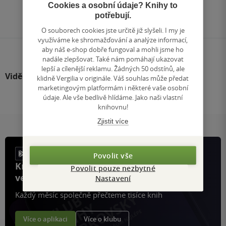
Přejít
Cookies a osobní údaje? Knihy to
na
potřebují.
stránku
O souborech cookies jste určitě již slyšeli. I my je
využíváme ke shromažďování a analýze informací,
aby náš e-shop dobře fungoval a mohli jsme ho
nadále zlepšovat. Také nám pomáhají ukazovat
lepší a cílenější reklamu. Žádných 50 odstínů, ale
Viděli jste
klidně Vergilia v originále. Váš souhlas může předat
marketingovým platformám i některé vaše osobní
údaje. Ale vše bedlivě hlídáme. Jako naši vlastní
knihovnu!
Zjistit více
Povolit vše
Knihy, recenze a klubové výhody
Povolit pouze nezbytné
ve vaší kapse a naší appce KDčko
Nastavení
Každý měsíc společně přečteme tisíce knih
Více o aplikaci
Více o klubu