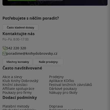
Potřebujete s něčím poradit?
Často kladené dotazy
Kontaktujte nás
Po–Pá:
8:00–17:00
542 220 320
poradime@knihydobrovsky.cz
Všechny kontakty
Naše prodejny
Často navštěvované
Akce a slevy
Prodejny
Klub Knihy Dobrovský
Aplikace KDčko
Knižní závisláci
Festival knižních závisláků
Affiliate spolupráce
Dárkové poukazy
Poukazy pro firmy
Nákupy pro školy
Dodací podmínky
Platební metody
Doprava