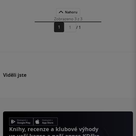
Nahoru
Zobrazeno 3 z 3
1
/ 1
Přejít
na
stránku
Viděli jste
Knihy, recenze a klubové výhody