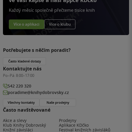
ve vaší kapse a naší appce KDčko
Každý měsíc společně přečteme tisíce knih
Více o aplikaci
Více o klubu
Potřebujete s něčím poradit?
Často kladené dotazy
Kontaktujte nás
Po–Pá:
8:00–17:00
542 220 320
poradime@knihydobrovsky.cz
Všechny kontakty
Naše prodejny
Často navštěvované
Akce a slevy
Prodejny
Klub Knihy Dobrovský
Aplikace KDčko
Knižní závisláci
Festival knižních závisláků