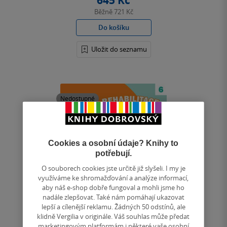
645 Kč
Běžně
721 Kč
Do košíku
Uložit do seznamu
Nedostupné
Cookies a osobní údaje? Knihy to
potřebují.
O souborech cookies jste určitě již slyšeli. I my je
využíváme ke shromažďování a analýze informací,
aby náš e-shop dobře fungoval a mohli jsme ho
nadále zlepšovat. Také nám pomáhají ukazovat
lepší a cílenější reklamu. Žádných 50 odstínů, ale
klidně Vergilia v originále. Váš souhlas může předat
marketingovým platformám i některé vaše osobní