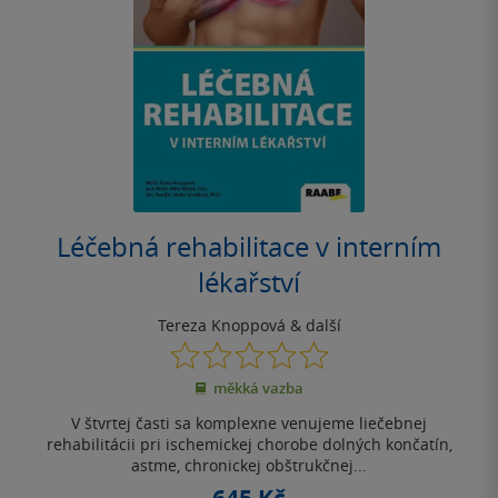
Léčebná rehabilitace v interním
lékařství
Tereza Knoppová
& další
0.0
z
měkká vazba
5
hvězdiček
V štvrtej časti sa komplexne venujeme liečebnej
rehabilitácii pri ischemickej chorobe dolných končatín,
astme, chronickej obštrukčnej...