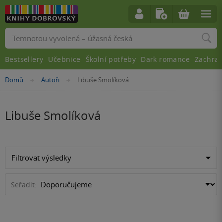
Vyhledávání
Bestsellery
Učebnice
Školní potřeby
Dark romance
Zachra
Nacházíte
Domů
Autoři
Libuše Smolíková
»
»
se
zde:
Libuše Smolíková
Filtrovat výsledky
Seřadit: