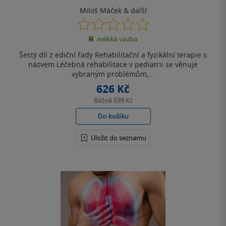
Miloš Máček
& další
0.0
z
měkká vazba
5
hvězdiček
Šestý díl z ediční řady Rehabilitační a fyzikální terapie s
názvem Léčebná rehabilitace v pediatrii se věnuje
vybraným problémům,...
626 Kč
Běžně
699 Kč
Do košíku
Uložit do seznamu