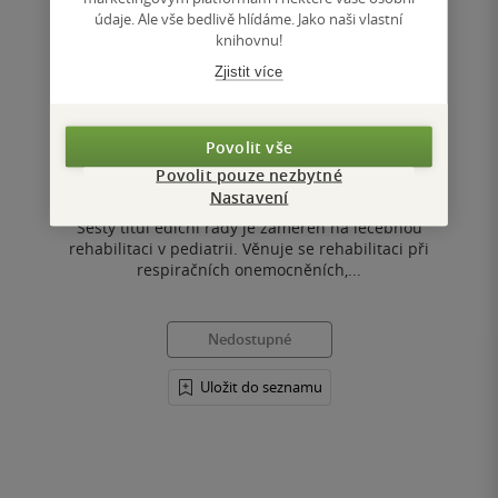
údaje. Ale vše bedlivě hlídáme. Jako naši vlastní
knihovnu!
Léčebná rehabilitace v pediatrii
Zjistit více
Libuše Smolíková
,
Miloš Máček
Povolit vše
0.0
Povolit pouze nezbytné
z
měkká vazba
5
Nastavení
hvězdiček
Šestý titul ediční řady je zaměřen na léčebnou
rehabilitaci v pediatrii. Věnuje se rehabilitaci při
respiračních onemocněních,...
Nedostupné
Uložit do seznamu