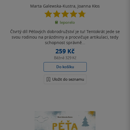
Marta Galewska-Kustra
,
Joanna Kłos
4.8
z
leporelo
5
hvězdiček
Čtvrtý díl Péťových dobrodružství je tu! Tentokrát jede se
svou rodinou na prázdniny a procvičuje artikulaci, tedy
schopnost správně...
259 Kč
Běžně
329 Kč
Do košíku
Uložit do seznamu