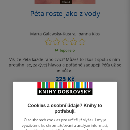
Péťa roste jako z vody
Marta Galewska-Kustra
,
Joanna Kłos
0.0
z
leporelo
5
hvězdiček
Víš, že Péťa každé ráno cvičí? Můžeš to zkusit spolu s ním:
protáhni se, zakývej hlavou a pořádně zadupej! Péťa už se
nemůže...
223 Kč
Běžně
249 Kč
Do košíku
Cookies a osobní údaje? Knihy to
Uložit do seznamu
potřebují.
O souborech cookies jste určitě již slyšeli. I my je
využíváme ke shromažďování a analýze informací,