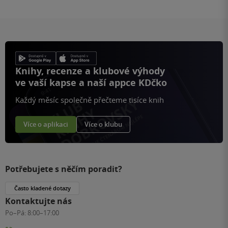
Knihy, recenze a klubové výhody
ve vaší kapse a naší appce KDčko
Každý měsíc společně přečteme tisíce knih
Více o aplikaci
Více o klubu
Potřebujete s něčím poradit?
Často kladené dotazy
Kontaktujte nás
Po–Pá:
8:00–17:00