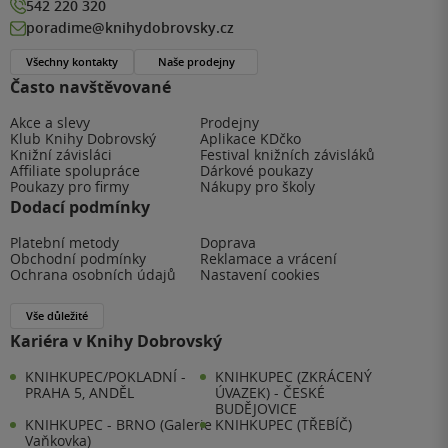
542 220 320
poradime@knihydobrovsky.cz
Všechny kontakty
Naše prodejny
Často navštěvované
Akce a slevy
Prodejny
Klub Knihy Dobrovský
Aplikace KDčko
Knižní závisláci
Festival knižních závisláků
Affiliate spolupráce
Dárkové poukazy
Poukazy pro firmy
Nákupy pro školy
Dodací podmínky
Platební metody
Doprava
Obchodní podmínky
Reklamace a vrácení
Ochrana osobních údajů
Nastavení cookies
Vše důležité
Kariéra v Knihy Dobrovský
KNIHKUPEC/POKLADNÍ -
KNIHKUPEC (ZKRÁCENÝ
PRAHA 5, ANDĚL
ÚVAZEK) - ČESKÉ
BUDĚJOVICE
KNIHKUPEC - BRNO (Galerie
KNIHKUPEC (TŘEBÍČ)
Vaňkovka)