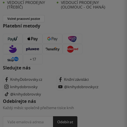
VEDOUCÍ PRODEJNY
VEDOUCÍ PRODEJNY
(TŘEBÍČ)
(OLOMOUC - OC HANÁ)
Volné pracovní pozice
Platební metody
+ 17
Sledujte nás
KnihyDobrovsky.cz
Knižní závisláci
knihydobrovsky
@knihydobrovskycz
@knihydobrovsky
Odebírejte nás
Každý měsíc společně přečteme tisíce knih
Odebírat