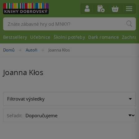
Vyhledávání
Bestsellery
Učebnice
Školní potřeby
Dark romance
Zachra
Nacházíte
Domů
Autoři
Joanna Kłos
»
»
se
zde:
Joanna Kłos
Filtrovat výsledky
Seřadit: