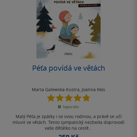
Péťa povídá ve větách
Marta Galewska-Kustra
,
Joanna Kłos
4.8
z
leporelo
5
hvězdiček
Malý Péťa je zpátky i se svou rodinou, a právě se učí
mluvit ve větách. Tento sympatický nezbeda doprovodí
vaše děťátko na cestě...