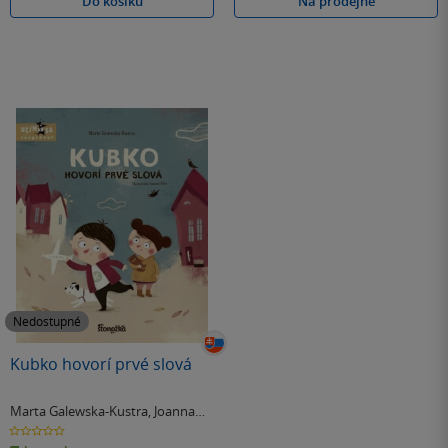
Do košíku
Na prodejně
Nedostupné
Kubko hovorí prvé slová
Marta Galewska-Kustra
,
Joanna
Kłos
0.0
z