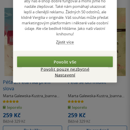
aby náš e-shop dobře fungoval a mohli jsme ho
nadále zlepšovat. Také nám pomáhají ukazovat
lepší a cílenější reklamu. Žádných 50 odstínů, ale
klidně Vergilia v originále. Váš souhlas může předat
marketingovým platformám i některé vaše osobní
údaje. Ale vše bedlivě hlídáme. Jako naši vlastní
knihovnu!
Zjistit více
Povolit vše
Povolit pouze nezbytné
Nastavení
Péťa 2: Péťa říká první
Péťa se učí mluvit
slova
Marta Galewska-Kustra
,
Joanna
Marta Galewska-Kustra
,
Joanna
Kłos
Kłos
5.0
5.0
z
z
leporelo
leporelo
5
5
hvězdiček
hvězdiček
259 Kč
259 Kč
Běžně
329 Kč
Běžně
329 Kč