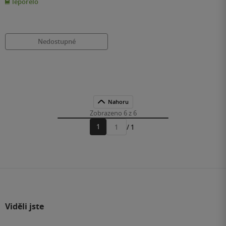
leporelo
5
hvězdiček
Nedostupné
Nahoru
Zobrazeno 6 z 6
1
/ 1
Přejít
na
stránku
Viděli jste