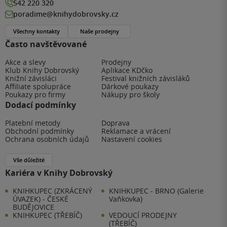
542 220 320
poradime@knihydobrovsky.cz
Všechny kontakty
Naše prodejny
Často navštěvované
Akce a slevy
Prodejny
Klub Knihy Dobrovský
Aplikace KDčko
Knižní závisláci
Festival knižních závisláků
Affiliate spolupráce
Dárkové poukazy
Poukazy pro firmy
Nákupy pro školy
Dodací podmínky
Platební metody
Doprava
Obchodní podmínky
Reklamace a vrácení
Ochrana osobních údajů
Nastavení cookies
Vše důležité
Kariéra v Knihy Dobrovský
KNIHKUPEC (ZKRÁCENÝ
KNIHKUPEC - BRNO (Galerie
ÚVAZEK) - ČESKÉ
Vaňkovka)
BUDĚJOVICE
KNIHKUPEC (TŘEBÍČ)
VEDOUCÍ PRODEJNY
(TŘEBÍČ)