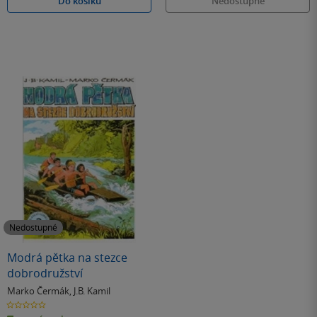
Do košíku
Nedostupné
Nedostupné
Modrá pětka na stezce
dobrodružství
Marko Čermák
,
J.B. Kamil
0.0
z