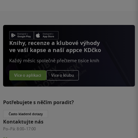
Knihy, recenze a klubové výhody
ve vaší kapse a naší appce KDčko
Každý měsíc společně přečteme tisíce knih
Více o aplikaci
Více o klubu
Potřebujete s něčím poradit?
Často kladené dotazy
Kontaktujte nás
Po–Pá:
8:00–17:00