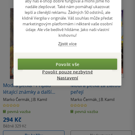
aby náš e-shop dobře fungoval a mohli jsme ho
nadále zlepšovat. Také nám pomáhají ukazovat
lepší a cílenější reklamu. Žádných 50 odstínů, ale
klidně Vergilia v originále. Váš souhlas může předat
marketingovým platformám i některé vaše osobní
údaje. Ale vše bedlivě hlídáme. Jako naši vlastní
knihovnu!
Zjistit více
Povolit vše
Povolit pouze nezbytné
Nedostupné
Nastavení
Modrá pětka - Případ
Modrá pětka za zlatou
létající známky a další
peřejí
příběhy
Marko Čermák
,
J.B. Kamil
Marko Čermák
,
J.B. Kamil
0.0
0.0
z
z
pevná vazba
pevná vazba
5
5
hvězdiček
hvězdiček
294 Kč
Běžně
329 Kč