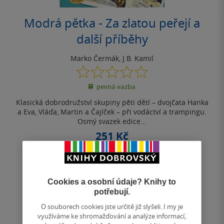
Modrá pětka - Za zlatou peřejí a
další příběhy
Marko Čermák
,
J.B. Kamil
0.0
z
pevná vazba
5
hvězdiček
Klasická dobrodružství skupiny pěti dětí – dvojčata Hanka
a Eva, Vláďa, Martin a Čajíček – při vodáctví a trampingu.
Osmý svazek edice...
251 Kč
Běžně
280 Kč
Do košíku
Cookies a osobní údaje? Knihy to
Uložit do seznamu
potřebují.
O souborech cookies jste určitě již slyšeli. I my je
využíváme ke shromažďování a analýze informací,