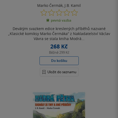
Marko Čermák
,
J.B. Kamil
0.0
z
pevná vazba
5
hvězdiček
Devátým svazkem edice kreslených příběhů nazvané
„Klasické komiksy Marko Čermáka“ z Nakladatelství Václav
Vávra se stala kniha Modrá...
268 Kč
Běžně
299 Kč
Do košíku
Uložit do seznamu