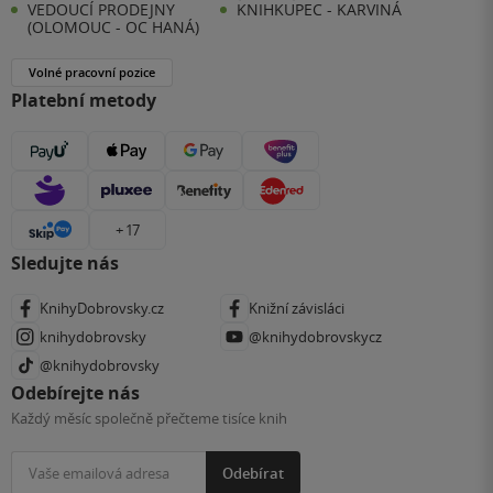
VEDOUCÍ PRODEJNY
KNIHKUPEC - KARVINÁ
(OLOMOUC - OC HANÁ)
Volné pracovní pozice
Platební metody
+ 17
Sledujte nás
KnihyDobrovsky.cz
Knižní závisláci
knihydobrovsky
@knihydobrovskycz
@knihydobrovsky
Odebírejte nás
Každý měsíc společně přečteme tisíce knih
Odebírat