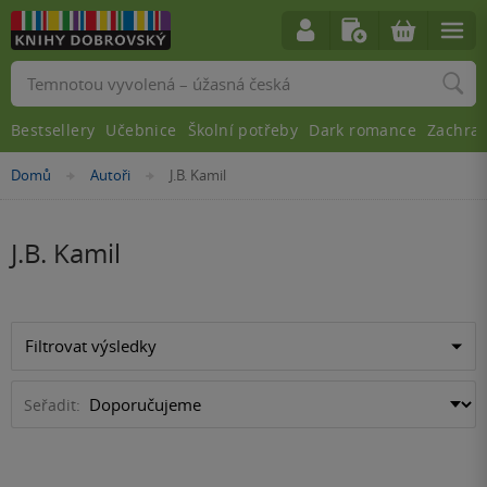
Vyhledávání
Bestsellery
Učebnice
Školní potřeby
Dark romance
Zachra
Nacházíte
Domů
Autoři
J.B. Kamil
»
»
se
zde:
J.B. Kamil
Filtrovat výsledky
Seřadit: