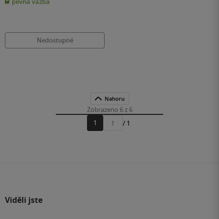
pevná vazba
5
hvězdiček
Nedostupné
Nahoru
Zobrazeno 6 z 6
1
/ 1
Přejít
na
stránku
Viděli jste