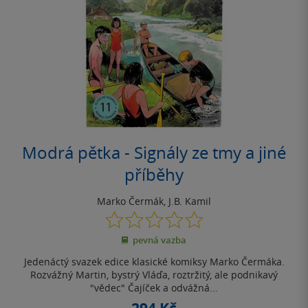
Modrá pětka - Signály ze tmy a jiné
příběhy
Marko Čermák
,
J.B. Kamil
0.0
z
pevná vazba
5
hvězdiček
Jedenáctý svazek edice klasické komiksy Marko Čermáka.
Rozvážný Martin, bystrý Vláďa, roztržitý, ale podnikavý
"vědec" Čajíček a odvážná...