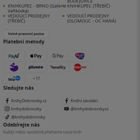
BUDĚJOVICE
KNIHKUPEC - BRNO (Galerie
KNIHKUPEC (TŘEBÍČ)
Vaňkovka)
VEDOUCÍ PRODEJNY
VEDOUCÍ PRODEJNY
(TŘEBÍČ)
(OLOMOUC - OC HANÁ)
Volné pracovní pozice
Platební metody
+ 17
Sledujte nás
KnihyDobrovsky.cz
Knižní závisláci
knihydobrovsky
@knihydobrovskycz
@knihydobrovsky
Odebírejte nás
Každý měsíc společně přečteme tisíce knih