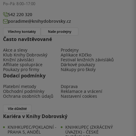
Po–Pá:
8:00–17:00
542 220 320
poradime@knihydobrovsky.cz
Všechny kontakty
Naše prodejny
Často navštěvované
Akce a slevy
Prodejny
Klub Knihy Dobrovský
Aplikace KDčko
Knižní závisláci
Festival knižních závisláků
Affiliate spolupráce
Dárkové poukazy
Poukazy pro firmy
Nákupy pro školy
Dodací podmínky
Platební metody
Doprava
Obchodní podmínky
Reklamace a vrácení
Ochrana osobních údajů
Nastavení cookies
Vše důležité
Kariéra v Knihy Dobrovský
KNIHKUPEC/POKLADNÍ -
KNIHKUPEC (ZKRÁCENÝ
PRAHA 5, ANDĚL
ÚVAZEK) - ČESKÉ