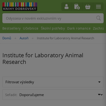
Vyhledávání
Bestsellery
Učebnice
Školní potřeby
Dark romance
Zachra
Nacházíte
Domů
Autoři
Institute for Laboratory Animal Research
»
»
se
zde:
Institute for Laboratory Animal
Research
Filtrovat výsledky
Seřadit: