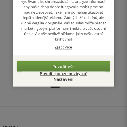
využíváme ke shromažďování a analýze informací,
aby náš e-shop dobře fungoval a mohli jsme ho
nadále zlepšovat. Také nám pomáhají ukazovat
lepší a cílenější reklamu. Žádných 50 odstínů, ale
Nedostupné
klidně Vergilia v originále. Váš souhlas může předat
marketingovým platformám i některé vaše osobní
Uložit do seznamu
údaje. Ale vše bedlivě hlídáme. Jako naši vlastní
knihovnu!
Zjistit více
Povolit vše
Nahoru
Povolit pouze nezbytné
Zobrazeno 3 z 3
Nastavení
1
/ 1
Přejít
na
stránku