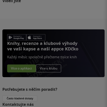
Viděli jste
Knihy, recenze a klubové výhody
ve vaší kapse a naší appce KDčko
Každý měsíc společně přečteme tisíce knih
Více o aplikaci
Více o klubu
Potřebujete s něčím poradit?
Často kladené dotazy
Kontaktujte nás