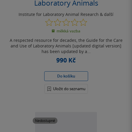
Laboratory Animals
Institute for Laboratory Animal Research
& další
0.0
z
měkká vazba
5
hvězdiček
A respected resource for decades, the Guide for the Care
and Use of Laboratory Animals [updated digital version]
has been updated by a...
990 Kč
Do košíku
Uložit do seznamu
Nedostupné