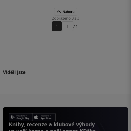
Nahoru
Zobrazeno 3 z 3
1
/ 1
Přejít
na
stránku
Viděli jste
Knihy, recenze a klubové výhody