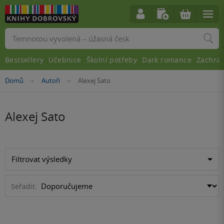
Vyhledávání
Bestsellery
Učebnice
Školní potřeby
Dark romance
Zachra
Nacházíte
Domů
Autoři
Alexej Sato
»
»
se
zde:
Alexej Sato
Filtrovat výsledky
Seřadit: