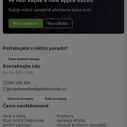
ve vaší kapse a naší appce KDčko
Každý měsíc společně přečteme tisíce knih
Více o aplikaci
Více o klubu
Potřebujete s něčím poradit?
Často kladené dotazy
Kontaktujte nás
Po–Pá:
8:00–17:00
542 220 320
poradime@knihydobrovsky.cz
Všechny kontakty
Naše prodejny
Často navštěvované
Akce a slevy
Prodejny
Klub Knihy Dobrovský
Aplikace KDčko
Knižní závisláci
Festival knižních závisláků