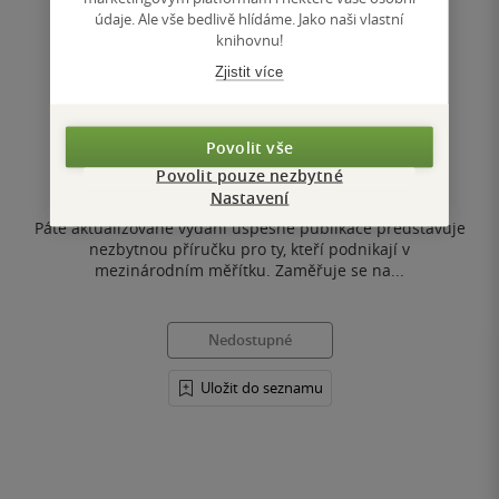
údaje. Ale vše bedlivě hlídáme. Jako naši vlastní
knihovnu!
Mezinárodní obchodní operace
Zjistit více
Eva Černohlávková
& další
Povolit vše
0.0
Povolit pouze nezbytné
z
pevná vazba
5
Nastavení
hvězdiček
Páté aktualizované vydání úspěšné publikace představuje
nezbytnou příručku pro ty, kteří podnikají v
mezinárodním měřítku. Zaměřuje se na...
Nedostupné
Uložit do seznamu