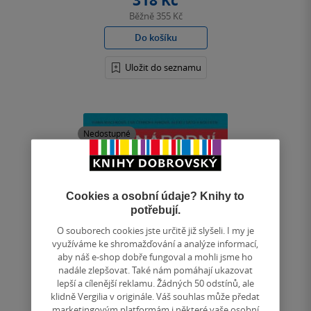
318 Kč
Běžně
355 Kč
Do košíku
Uložit do seznamu
Nedostupné
Cookies a osobní údaje? Knihy to
potřebují.
O souborech cookies jste určitě již slyšeli. I my je
využíváme ke shromažďování a analýze informací,
aby náš e-shop dobře fungoval a mohli jsme ho
nadále zlepšovat. Také nám pomáhají ukazovat
lepší a cílenější reklamu. Žádných 50 odstínů, ale
klidně Vergilia v originále. Váš souhlas může předat
marketingovým platformám i některé vaše osobní