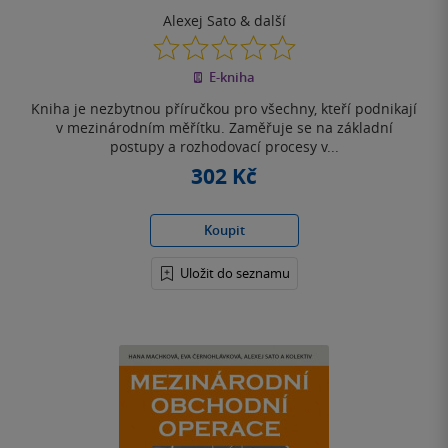
Alexej Sato
& další
0.0
z
E-kniha
5
hvězdiček
Kniha je nezbytnou příručkou pro všechny, kteří podnikají
v mezinárodním měřítku. Zaměřuje se na základní
postupy a rozhodovací procesy v...
302 Kč
Koupit
Uložit do seznamu