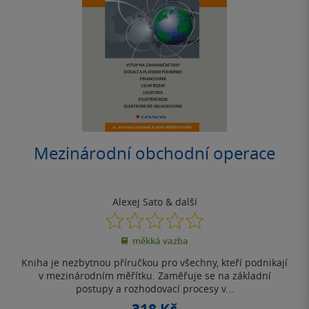
Mezinárodní obchodní operace
Alexej Sato
& další
0.0
z
měkká vazba
5
hvězdiček
Kniha je nezbytnou příručkou pro všechny, kteří podnikají
v mezinárodním měřítku. Zaměřuje se na základní
postupy a rozhodovací procesy v...