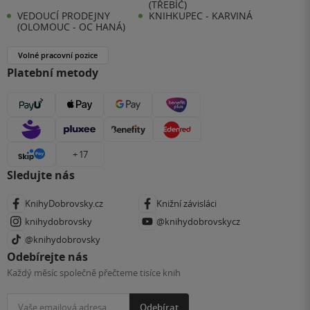
(TŘEBÍČ)
VEDOUCÍ PRODEJNY
KNIHKUPEC - KARVINÁ
(OLOMOUC - OC HANÁ)
Volné pracovní pozice
Platební metody
+ 17
Sledujte nás
KnihyDobrovsky.cz
Knižní závisláci
knihydobrovsky
@knihydobrovskycz
@knihydobrovsky
Odebírejte nás
Každý měsíc společně přečteme tisíce knih
Odebírat