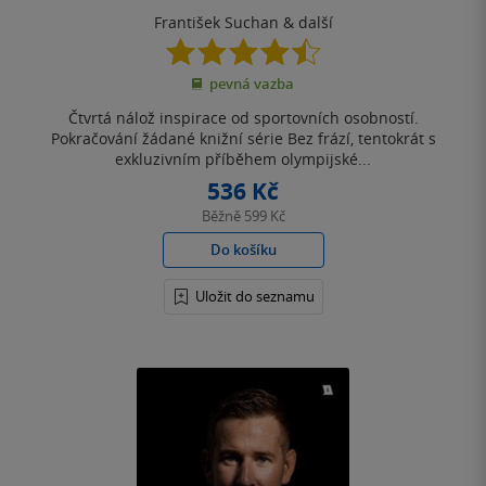
František Suchan
& další
4.5
z
pevná vazba
5
hvězdiček
Čtvrtá nálož inspirace od sportovních osobností.
Pokračování žádané knižní série Bez frází, tentokrát s
exkluzivním příběhem olympijské...
536 Kč
Běžně
599 Kč
Do košíku
Uložit do seznamu