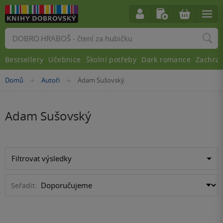
Vyhledávání
Bestsellery
Učebnice
Školní potřeby
Dark romance
Zachra
Nacházíte
Domů
Autoři
Adam Sušovský
»
»
se
zde:
Adam Sušovský
Filtrovat výsledky
Seřadit: