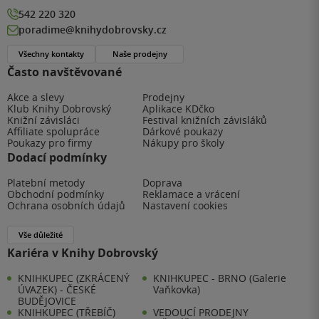
542 220 320
poradime@knihydobrovsky.cz
Všechny kontakty
Naše prodejny
Často navštěvované
Akce a slevy
Prodejny
Klub Knihy Dobrovský
Aplikace KDčko
Knižní závisláci
Festival knižních závisláků
Affiliate spolupráce
Dárkové poukazy
Poukazy pro firmy
Nákupy pro školy
Dodací podmínky
Platební metody
Doprava
Obchodní podmínky
Reklamace a vrácení
Ochrana osobních údajů
Nastavení cookies
Vše důležité
Kariéra v Knihy Dobrovský
KNIHKUPEC (ZKRÁCENÝ
KNIHKUPEC - BRNO (Galerie
ÚVAZEK) - ČESKÉ
Vaňkovka)
BUDĚJOVICE
KNIHKUPEC (TŘEBÍČ)
VEDOUCÍ PRODEJNY