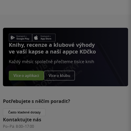
Knihy, recenze a klubové výhody
ve vaší kapse a naší appce KDčko
Každý měsíc společně přečteme tisíce knih
Více o aplikaci
Více o klubu
Potřebujete s něčím poradit?
Často kladené dotazy
Kontaktujte nás
Po–Pá:
8:00–17:00