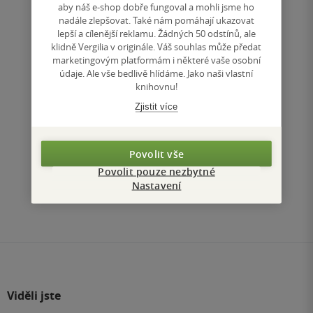
330 Kč
aby náš e-shop dobře fungoval a mohli jsme ho
Běžně
369 Kč
nadále zlepšovat. Také nám pomáhají ukazovat
lepší a cílenější reklamu. Žádných 50 odstínů, ale
Do košíku
klidně Vergilia v originále. Váš souhlas může předat
marketingovým platformám i některé vaše osobní
Uložit do seznamu
údaje. Ale vše bedlivě hlídáme. Jako naši vlastní
knihovnu!
Zjistit více
Nahoru
Povolit vše
Zobrazeno 3 z 3
Povolit pouze nezbytné
Nastavení
1
/ 1
Přejít
na
stránku
Viděli jste