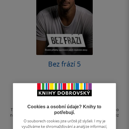
Bez frází 5
František Suchan
& další
5.0
z
měkká vazba
5
hvězdiček
Cookies a osobní údaje? Knihy to
Tuhle knihu musíte mít. Ať už jste fanoušci sportu, nebo
potřebují.
nepoznáte ofsajd od homerunu, pátý díl knižní série Bez
frází je v první řadě...
O souborech cookies jste určitě již slyšeli. I my je
využíváme ke shromažďování a analýze informací,