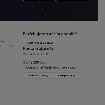
Potřebujete s něčím poradit?
nihy
Často kladené dotazy
ou, která
Kontaktujte nás
Po–Pá:
8:00–17:00
542 220 320
poradime@knihydobrovsky.cz
Všechny kontakty
Naše prodejny