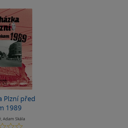
 Plzní před
m 1989
ý
,
Adam Skála
0.0