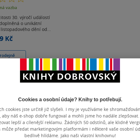
z
ná vazba
5
hvězdiček
tosti 30. výročí událostí
 doplněná o unikátní
 listopadového dění od...
9 Kč
rodejně
t do seznamu
Cookies a osobní údaje? Knihy to potřebují.
Zobrazeno 3 z 3
h cookies jste určitě již slyšeli. I my je využíváme ke shromažďován
, aby náš e-shop dobře fungoval a mohli jsme ho nadále zlepšovat
vat lepší a cílenější reklamu. Žádných 50 odstínů, ale klidně Vergil
s může předat marketingovým platformám i některé vaše osobní úda
bedlivě hlídáme. Jako naši vlastní knihovnu!