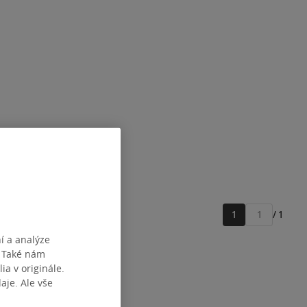
1
/ 1
Přejít
na
í a analýze
stránku
. Také nám
ia v originále.
je. Ale vše