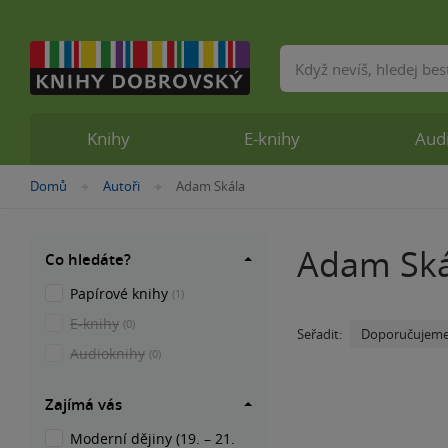
Vyhledávání
Knihy
E-knihy
Aud
Nacházíte
Domů
Autoři
Adam Skála
»
»
se
zde:
Adam Ská
Co hledáte?
Papírové knihy
(1)
E-knihy
(0)
Doporučujem
Seřadit:
Audioknihy
(0)
Zajímá vás
Moderní dějiny (19. – 21.