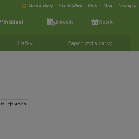
Akce a slevy
Vše důležité
Klub
Blog
Prodejny
E-košík
Košík
Přihlášení
Hračky
Papírnictví a dárky
Od nejdražších