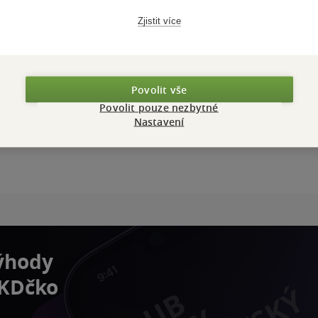
Zjistit více
Povolit vše
Povolit pouze nezbytné
Nastavení
výhody
 KDčko