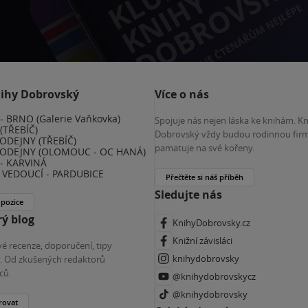
nihy Dobrovský
Více o nás
 BRNO (Galerie Vaňkovka)
Spojuje nás nejen láska ke knihám. K
(TŘEBÍČ)
Dobrovský vždy budou rodinnou firm
ODEJNY (TŘEBÍČ)
pamatuje na své kořeny.
ODEJNY (OLOMOUC - OC HANÁ)
- KARVINÁ
VEDOUCÍ - PARDUBICE
Přečtěte si náš příběh
Sledujte nás
 pozice
ý blog
KnihyDobrovsky.cz
Knižní závisláci
é recenze, doporučení, tipy
knihydobrovsky
ky. Od zkušených redaktorů
ců.
@knihydobrovskycz
@knihydobrovsky
rovat