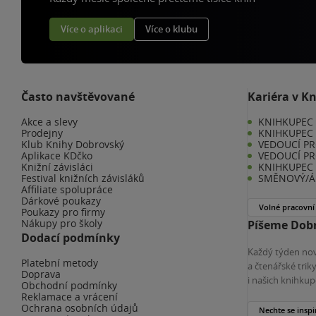
Více o aplikaci
Více o klubu
Často navštěvované
Kariéra v K
Akce a slevy
KNIHKUPEC -
Prodejny
KNIHKUPEC 
Klub Knihy Dobrovský
VEDOUCÍ PR
Aplikace KDčko
VEDOUCÍ PR
Knižní závisláci
KNIHKUPEC 
Festival knižních závisláků
SMĚNOVÝ/Á 
Affiliate spolupráce
Dárkové poukazy
Volné pracovní
Poukazy pro firmy
Nákupy pro školy
Píšeme Dobr
Dodací podmínky
Každý týden nov
Platební metody
a čtenářské tri
Doprava
i našich knihkup
Obchodní podmínky
Reklamace a vrácení
Ochrana osobních údajů
Nechte se inspi