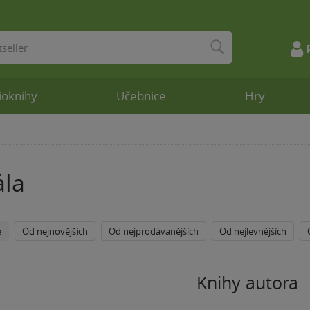
ioknihy
Učebnice
Hry
la
e
Od nejnovějších
Od nejprodávanějších
Od nejlevnějších
Knihy autora