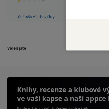
1
(0)
5
z
hvězdiček
5
hvězdiček
Zrušit všechny filtry
Viděli jste
Knihy, recenze a klubové 
ve vaší kapse a naší appce
Každý měsíc společně přečteme tisíce knih