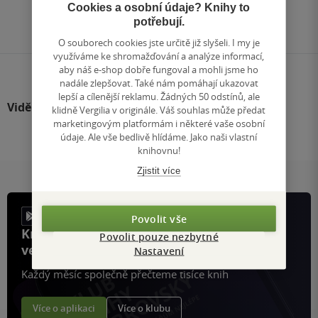
Přejít
Cookies a osobní údaje? Knihy to
na
potřebují.
stránku
O souborech cookies jste určitě již slyšeli. I my je
využíváme ke shromažďování a analýze informací,
aby náš e-shop dobře fungoval a mohli jsme ho
nadále zlepšovat. Také nám pomáhají ukazovat
lepší a cílenější reklamu. Žádných 50 odstínů, ale
Viděli jste
klidně Vergilia v originále. Váš souhlas může předat
marketingovým platformám i některé vaše osobní
údaje. Ale vše bedlivě hlídáme. Jako naši vlastní
knihovnu!
Zjistit více
Povolit vše
Knihy, recenze a klubové výhody
Povolit pouze nezbytné
ve vaší kapse a naší appce KDčko
Nastavení
Každý měsíc společně přečteme tisíce knih
Více o aplikaci
Více o klubu