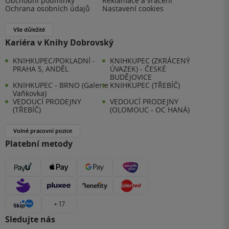
Obchodní podmínky
Reklamace a vrácení
Ochrana osobních údajů
Nastavení cookies
Vše důležité
Kariéra v Knihy Dobrovský
KNIHKUPEC/POKLADNÍ -
KNIHKUPEC (ZKRÁCENÝ
PRAHA 5, ANDĚL
ÚVAZEK) - ČESKÉ
BUDĚJOVICE
KNIHKUPEC - BRNO (Galerie
KNIHKUPEC (TŘEBÍČ)
Vaňkovka)
VEDOUCÍ PRODEJNY
VEDOUCÍ PRODEJNY
(TŘEBÍČ)
(OLOMOUC - OC HANÁ)
Volné pracovní pozice
Platební metody
+ 17
Sledujte nás