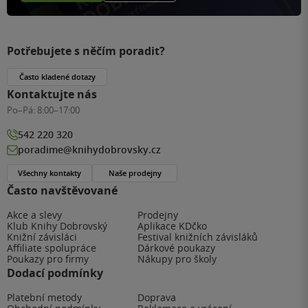
Potřebujete s něčím poradit?
Často kladené dotazy
Kontaktujte nás
Po–Pá:
8:00–17:00
542 220 320
poradime@knihydobrovsky.cz
Všechny kontakty
Naše prodejny
Často navštěvované
Akce a slevy
Prodejny
Klub Knihy Dobrovský
Aplikace KDčko
Knižní závisláci
Festival knižních závisláků
Affiliate spolupráce
Dárkové poukazy
Poukazy pro firmy
Nákupy pro školy
Dodací podmínky
Platební metody
Doprava