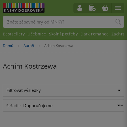
Vyhledávání
Bestsellery
Učebnice
Školní potřeby
Dark romance
Zachra
Nacházíte
Domů
Autoři
Achim Kostrzewa
»
»
se
zde:
Achim Kostrzewa
Filtrovat výsledky
Seřadit: