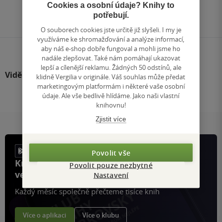
Přejít
Cookies a osobní údaje? Knihy to
na
potřebují.
stránku
O souborech cookies jste určitě již slyšeli. I my je
využíváme ke shromažďování a analýze informací,
aby náš e-shop dobře fungoval a mohli jsme ho
nadále zlepšovat. Také nám pomáhají ukazovat
lepší a cílenější reklamu. Žádných 50 odstínů, ale
Viděli jste
klidně Vergilia v originále. Váš souhlas může předat
marketingovým platformám i některé vaše osobní
údaje. Ale vše bedlivě hlídáme. Jako naši vlastní
knihovnu!
Zjistit více
Povolit vše
Knihy, recenze a klubové výhody
Povolit pouze nezbytné
ve vaší kapse a naší appce KDčko
Nastavení
Každý měsíc společně přečteme tisíce knih
Více o aplikaci
Více o klubu