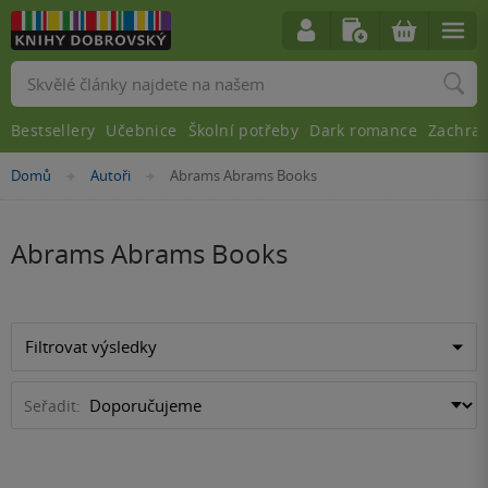
Vyhledávání
Bestsellery
Učebnice
Školní potřeby
Dark romance
Zachra
Nacházíte
Domů
Autoři
Abrams Abrams Books
»
»
se
zde:
Abrams Abrams Books
Filtrovat výsledky
Seřadit: