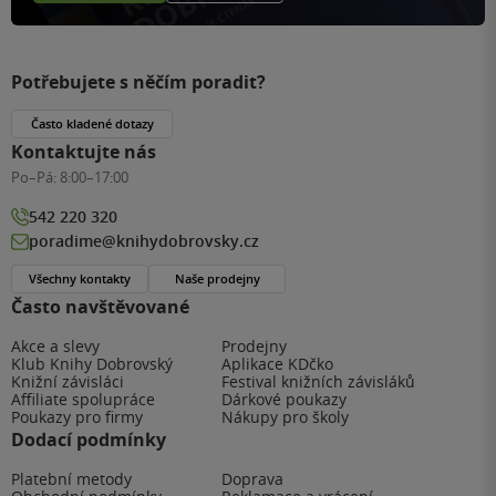
Potřebujete s něčím poradit?
Často kladené dotazy
Kontaktujte nás
Po–Pá:
8:00–17:00
542 220 320
poradime@knihydobrovsky.cz
Všechny kontakty
Naše prodejny
Často navštěvované
Akce a slevy
Prodejny
Klub Knihy Dobrovský
Aplikace KDčko
Knižní závisláci
Festival knižních závisláků
Affiliate spolupráce
Dárkové poukazy
Poukazy pro firmy
Nákupy pro školy
Dodací podmínky
Platební metody
Doprava