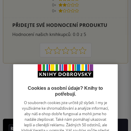
0×
2 hvězdičky
0×
1 hvezdička
PŘIDEJTE SVÉ HODNOCENÍ PRODUKTU
Hodnocení našich knihkupců: 0.0 z 5
1
2
3
4
5
Nahoru
Zobrazeno 20 z 20
Cookies a osobní údaje? Knihy to
1
/ 1
Přejít
potřebují.
na
O souborech cookies jste určitě již slyšeli. I my je
stránku
využíváme ke shromažďování a analýze informací,
aby náš e-shop dobře fungoval a mohli jsme ho
nadále zlepšovat. Také nám pomáhají ukazovat
lepší a cílenější reklamu. Žádných 50 odstínů, ale
klidně Vergilia v originále. Váš souhlas může předat