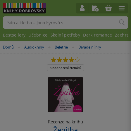
Vyhledávání
Bestsellery
Učebnice
Školní potřeby
Dark romance
Zachra
Nacházíte
Domů
Audioknihy
Beletrie
Divadelní hry
»
»
»
se
zde:
4.3
z
5
3 hodnocení čtenářů
hvězdiček
Recenze na knihu
Ženitba