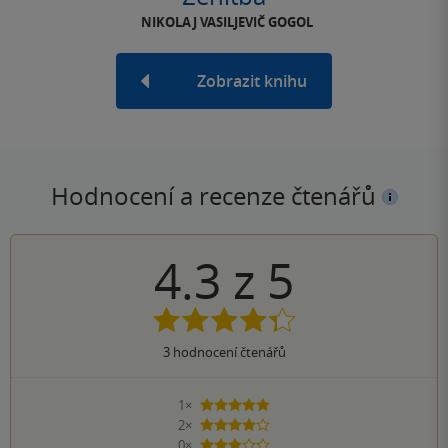
NIKOLAJ VASILJEVIČ GOGOL
Zobrazit knihu
Hodnocení a recenze čtenářů
4.3
z
5
3
hodnocení čtenářů
1×
5 hvězdiček
2×
4 hvězdičky
0×
3 hvězdičky