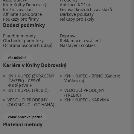
Klub Knihy Dobrovský
Aplikace KDčko
Knižní závisláci
Festival knižních závisláků
Affiliate spolupráce
Dárkové poukazy
Poukazy pro firmy
Nákupy pro školy
Dodací podmínky
Platební metody
Doprava
Obchodní podmínky
Reklamace a vrácení
Ochrana osobních údajů
Nastavení cookies
Vše důležité
Kariéra v Knihy Dobrovský
KNIHKUPEC (ZKRÁCENÝ
KNIHKUPEC - BRNO (Galerie
ÚVAZEK) - ČESKÉ
Vaňkovka)
BUDĚJOVICE
KNIHKUPEC (TŘEBÍČ)
VEDOUCÍ PRODEJNY
(TŘEBÍČ)
VEDOUCÍ PRODEJNY
KNIHKUPEC - KARVINÁ
(OLOMOUC - OC HANÁ)
Volné pracovní pozice
Platební metody