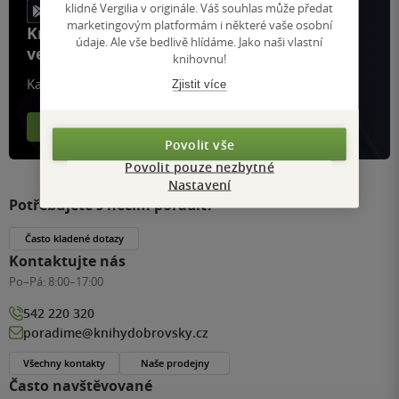
klidně Vergilia v originále. Váš souhlas může předat
marketingovým platformám i některé vaše osobní
Knihy, recenze a klubové výhody
údaje. Ale vše bedlivě hlídáme. Jako naši vlastní
ve vaší kapse a naší appce KDčko
knihovnu!
Každý měsíc společně přečteme tisíce knih
Zjistit více
Více o aplikaci
Více o klubu
Povolit vše
Povolit pouze nezbytné
Nastavení
Potřebujete s něčím poradit?
Často kladené dotazy
Kontaktujte nás
Po–Pá:
8:00–17:00
542 220 320
poradime@knihydobrovsky.cz
Všechny kontakty
Naše prodejny
Často navštěvované