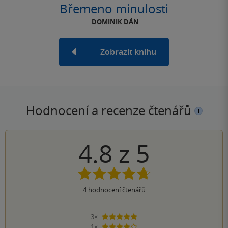
Břemeno minulosti
DOMINIK DÁN
Zobrazit knihu
Hodnocení a recenze čtenářů
4.8
z
5
4
hodnocení čtenářů
3×
5 hvězdiček
1×