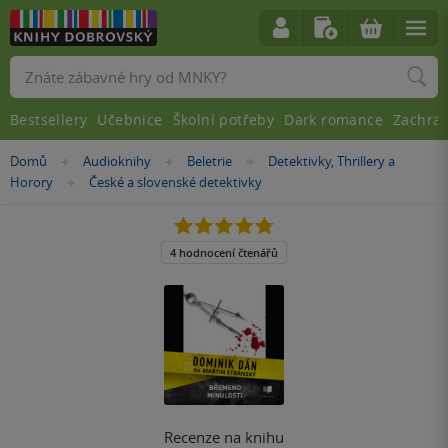
Vyhledávání
Bestsellery
Učebnice
Školní potřeby
Dark romance
Zachra
Nacházíte
Domů
Audioknihy
Beletrie
Detektivky, Thrillery a
»
»
»
se
Horory
České a slovenské detektivky
»
zde:
4.8
z
5
4 hodnocení čtenářů
hvězdiček
Recenze na knihu