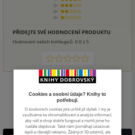
4 hvězdičky
0×
3 hvězdičky
0×
2 hvězdičky
0×
1 hvezdička
PŘIDEJTE SVÉ HODNOCENÍ PRODUKTU
Hodnocení našich knihkupců: 0.0 z 5
1
2
3
4
5
Nahoru
Zobrazeno 20 z 20
Cookies a osobní údaje? Knihy to
1
/ 1
potřebují.
Přejít
na
O souborech cookies jste určitě již slyšeli. I my je
stránku
využíváme ke shromažďování a analýze informací,
aby náš e-shop dobře fungoval a mohli jsme ho
nadále zlepšovat. Také nám pomáhají ukazovat
lepší a cílenější reklamu. Žádných 50 odstínů, ale