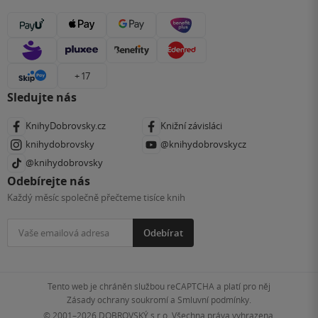
+ 17
Sledujte nás
KnihyDobrovsky.cz
Knižní závisláci
knihydobrovsky
@knihydobrovskycz
@knihydobrovsky
Odebírejte nás
Každý měsíc společně přečteme tisíce knih
Odebírat
Tento web je chráněn službou reCAPTCHA a platí pro něj
Zásady ochrany soukromí
a
Smluvní podmínky
.
© 2001–2026
DOBROVSKÝ s.r.o. Všechna práva vyhrazena.