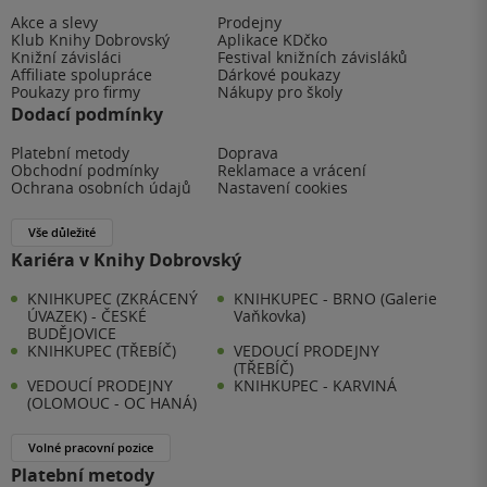
Akce a slevy
Prodejny
Klub Knihy Dobrovský
Aplikace KDčko
Knižní závisláci
Festival knižních závisláků
Affiliate spolupráce
Dárkové poukazy
Poukazy pro firmy
Nákupy pro školy
Dodací podmínky
Platební metody
Doprava
Obchodní podmínky
Reklamace a vrácení
Ochrana osobních údajů
Nastavení cookies
Vše důležité
Kariéra v Knihy Dobrovský
KNIHKUPEC (ZKRÁCENÝ
KNIHKUPEC - BRNO (Galerie
ÚVAZEK) - ČESKÉ
Vaňkovka)
BUDĚJOVICE
KNIHKUPEC (TŘEBÍČ)
VEDOUCÍ PRODEJNY
(TŘEBÍČ)
VEDOUCÍ PRODEJNY
KNIHKUPEC - KARVINÁ
(OLOMOUC - OC HANÁ)
Volné pracovní pozice
Platební metody