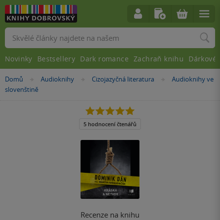
Vyhledávání
Novinky
Bestsellery
Dark romance
Zachraň knihu
Dárkové 
Nacházíte
Domů
Audioknihy
Cizojazyčná literatura
Audioknihy ve
»
»
»
se
slovenštině
zde:
5.0
z
5
5 hodnocení čtenářů
hvězdiček
Recenze na knihu