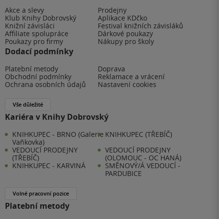
Akce a slevy
Prodejny
Klub Knihy Dobrovský
Aplikace KDčko
Knižní závisláci
Festival knižních závisláků
Affiliate spolupráce
Dárkové poukazy
Poukazy pro firmy
Nákupy pro školy
Dodací podmínky
Platební metody
Doprava
Obchodní podmínky
Reklamace a vrácení
Ochrana osobních údajů
Nastavení cookies
Vše důležité
Kariéra v Knihy Dobrovský
KNIHKUPEC - BRNO (Galerie
KNIHKUPEC (TŘEBÍČ)
Vaňkovka)
VEDOUCÍ PRODEJNY
VEDOUCÍ PRODEJNY
(TŘEBÍČ)
(OLOMOUC - OC HANÁ)
KNIHKUPEC - KARVINÁ
SMĚNOVÝ/Á VEDOUCÍ -
PARDUBICE
Volné pracovní pozice
Platební metody