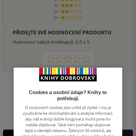
4 hvězdičky
0×
3 hvězdičky
0×
2 hvězdičky
0×
1 hvezdička
PŘIDEJTE SVÉ HODNOCENÍ PRODUKTU
Hodnocení našich knihkupců: 0.0 z 5
1
2
3
4
5
Nahoru
Zobrazeno 20 z 20
Cookies a osobní údaje? Knihy to
potřebují.
1
/ 1
Přejít
O souborech cookies jste určitě již slyšeli. I my je
na
využíváme ke shromažďování a analýze informací,
stránku
aby náš e-shop dobře fungoval a mohli jsme ho
nadále zlepšovat. Také nám pomáhají ukazovat
lepší a cílenější reklamu. Žádných 50 odstínů, ale