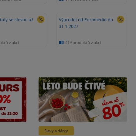
ituly se slevou až
Výprodej od Euromedie do
31.1.2027
uktů v akci
419 produktů v akci
Slevy a dárky