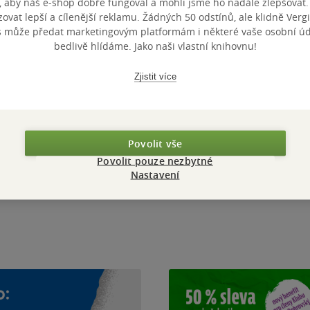
, aby náš e-shop dobře fungoval a mohli jsme ho nadále zlepšovat
vat lepší a cílenější reklamu. Žádných 50 odstínů, ale klidně Vergil
s může předat marketingovým platformám i některé vaše osobní úda
bedlivě hlídáme. Jako naši vlastní knihovnu!
Zjistit více
Soutěže
Povolit vše
Povolit pouze nezbytné
NIŽNÍCH ZÁVISLÁKŮ 2026
Soutěž s ISIC o 20 000 Kč!
Nastavení
od 01.08.2026
-
do 30.09.2026