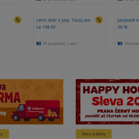
Letní sběr z Joty. Tituly jen
Jazykové t
za 198 Kč
30 %
35 produktů v akci
10 prod
ky
Slevy a dárky