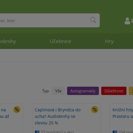
ioknihy
Učebnice
Hry
Vše
Autogramiády
Důležitosti
Typ:
 na
Caplinová i Bryndza do
Knižní hit
ou až
ucha? Audioknihy se
Prostoru 
slevou 25 %
57 produktů v akci
154 pro