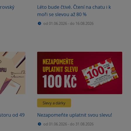
rovský
Léto bude čtivé. Čtení na chatu i k
moři se slevou až 80 %
od 01.06.2026
-
do 16.08.2026
Slevy a dárky
ostoru od 49
Nezapomeňte uplatnit svou slevu!
od 01.06.2026
-
do 31.08.2026