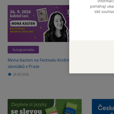
informací
pomáhají ukazo
Váš souhla
Autogramiáda
Důležitosti
Mona Kasten na Festivalu Knižních
FESTIVAL K
závisláků v Praze
26.09.2026
26.09.2026