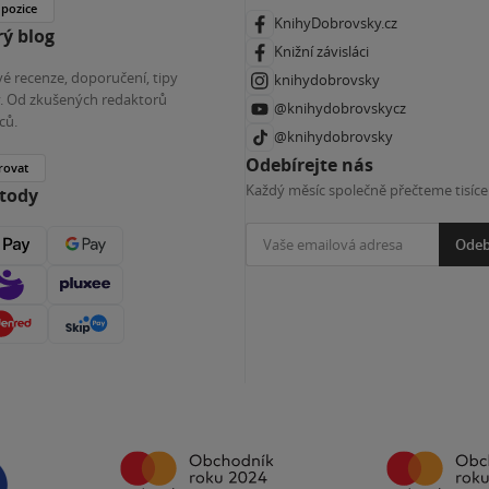
 pozice
KnihyDobrovsky.cz
ý blog
Knižní závisláci
é recenze, doporučení, tipy
knihydobrovsky
ky. Od zkušených redaktorů
@knihydobrovskycz
ců.
@knihydobrovsky
Odebírejte nás
rovat
Každý měsíc společně přečteme tisíce
etody
Odeb