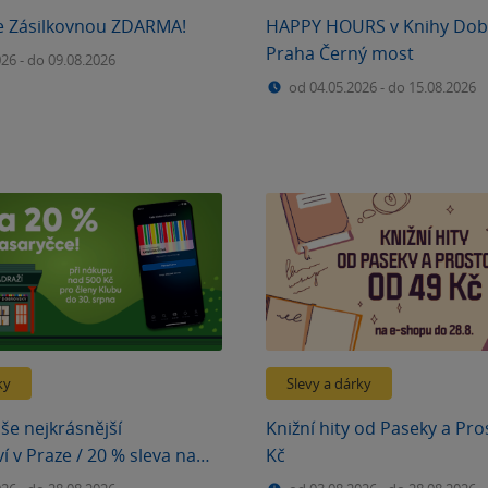
e Zásilkovnou ZDARMA!
HAPPY HOURS v Knihy Dob
Praha Černý most
026
-
do 09.08.2026
od 04.05.2026
-
do 15.08.2026
ky
Slevy a dárky
še nejkrásnější
Knižní hity od Paseky a Pr
í v Praze / 20 % sleva na
Kč
e na Masaryčce