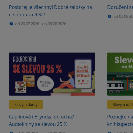
Posbírej je všechny! Dobré záložky na
Doručení s
e-shopu za 9 Kč!
od 03.08.2
od 20.07.2026
-
do 09.08.2026
Slevy a dárky
Slevy a dár
Caplinová i Bryndza do ucha?
Poznejte na
Audioknihy se slevou 25 %
knihkupectv
(téměř) vš