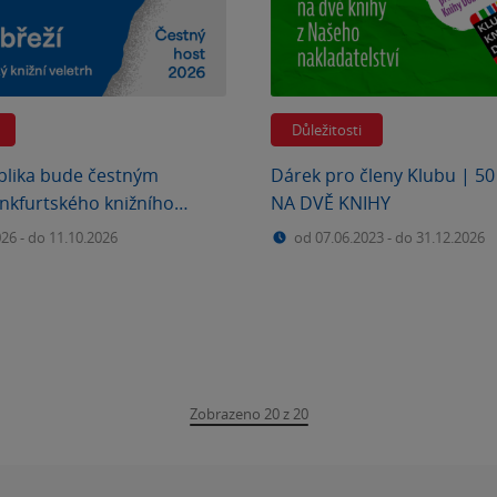
Důležitosti
blika bude čestným
Dárek pro členy Klubu | 5
nkfurtského knižního
NA DVĚ KNIHY
A my budeme u toho.
026
-
do 11.10.2026
od 07.06.2023
-
do 31.12.2026
Zobrazeno 20 z 20