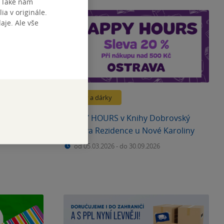
. Také nám
ia v originále.
je. Ale vše
Slevy a dárky
HAPPY HOURS v Knihy Dobrovský
Ostrava Rezidence u Nové Karoliny
od 05.03.2026
-
do 30.09.2026