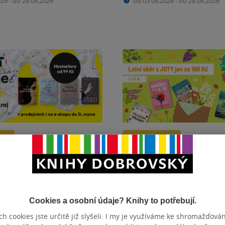
026
-
do 28.08.2026
od 03.08.2026
-
do 28.08.2026
ky
Slevy a dárky
brožky od HOSTu? Již od 99
Letní sběr z Joty. Tituly jen
od 01.08.2026
-
do 31.08.2026
026
-
do 31.08.2026
Cookies a osobní údaje? Knihy to potřebují.
h cookies jste určitě již slyšeli. I my je využíváme ke shromažďován