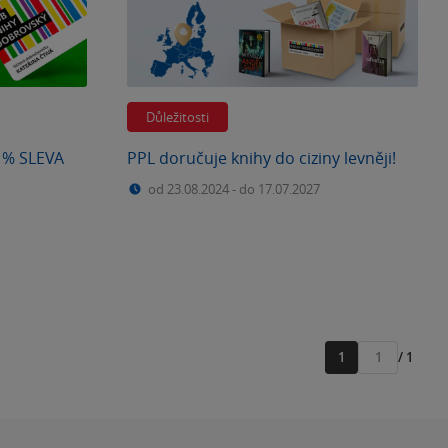
Důležitosti
0 % SLEVA
PPL doručuje knihy do ciziny levněji!
od 23.08.2024
-
do 17.07.2027
1
/ 1
Přejít
na
stránku