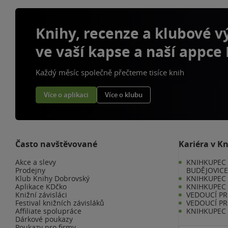
Knihy, recenze a klubové 
ve vaší kapse a naší appce
Každý měsíc společně přečteme tisíce knih
Více o aplikaci
Více o klubu
Často navštěvované
Kariéra v K
Akce a slevy
KNIHKUPEC 
Prodejny
BUDĚJOVIC
Klub Knihy Dobrovský
KNIHKUPEC -
Aplikace KDčko
KNIHKUPEC 
Knižní závisláci
VEDOUCÍ PR
Festival knižních závisláků
VEDOUCÍ PR
Affiliate spolupráce
KNIHKUPEC 
Dárkové poukazy
Poukazy pro firmy