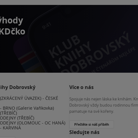
výhody
 KDčko
nihy Dobrovský
Více o nás
(ZKRÁCENÝ ÚVAZEK) - ČESKÉ
Spojuje nás nejen láska ke knihám. K
E
Dobrovský vždy budou rodinnou firm
 BRNO (Galerie Vaňkovka)
pamatuje na své kořeny.
(TŘEBÍČ)
ODEJNY (TŘEBÍČ)
ODEJNY (OLOMOUC - OC HANÁ)
Přečtěte si náš příběh
- KARVINÁ
Sledujte nás