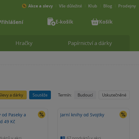
Akce a slevy
Vše důležité
Klub
Blog
Prodejny
E-košík
Košík
Přihlášení
Hračky
Papírnictví a dárky
Slevy a dárky
Soutěže
Budoucí
Uskutečněné
Termín:
y od Paseky a
Jarní knihy od Svojtky
od 49 Kč
duktů v akci
67 produktů v akci