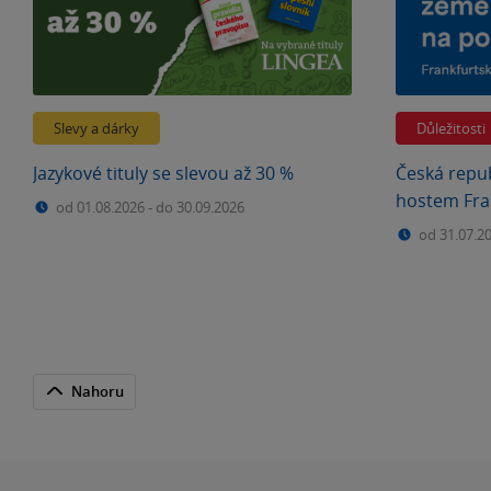
Slevy a dárky
Důležitosti
Jazykové tituly se slevou až 30 %
Česká repu
hostem Fra
od 01.08.2026
-
do 30.09.2026
veletrhu. 
od 31.07.2
Nahoru