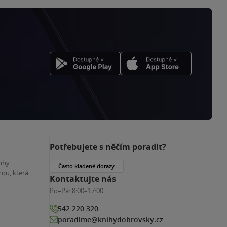
Potřebujete s něčím poradit?
nihy
Často kladené dotazy
ou, která
Kontaktujte nás
Po–Pá:
8:00–17:00
542 220 320
poradime@knihydobrovsky.cz