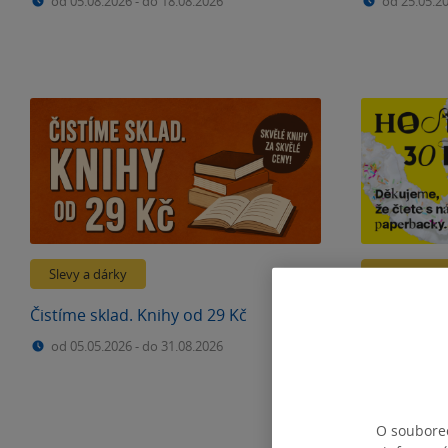
od 05.08.2026
-
do 18.08.2026
od 25.05.2
Slevy a dárky
Slevy a dár
Čistíme sklad. Knihy od 29 Kč
Legendární 
Kč
od 05.05.2026
-
do 31.08.2026
od 01.06.2
O souborec