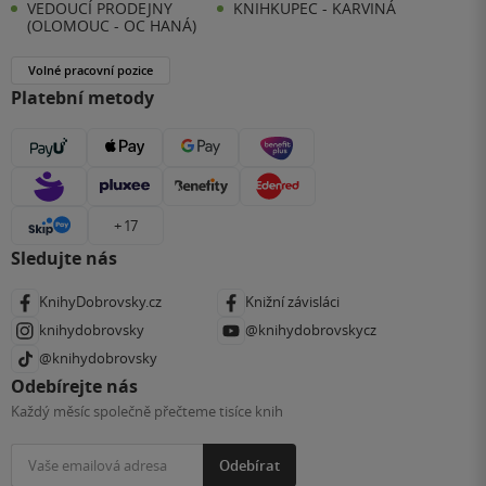
VEDOUCÍ PRODEJNY
KNIHKUPEC - KARVINÁ
(OLOMOUC - OC HANÁ)
Volné pracovní pozice
Platební metody
+ 17
Sledujte nás
KnihyDobrovsky.cz
Knižní závisláci
knihydobrovsky
@knihydobrovskycz
@knihydobrovsky
Odebírejte nás
Každý měsíc společně přečteme tisíce knih
Odebírat