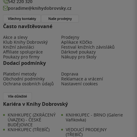
542 220 320
poradime@knihydobrovsky.cz
Všechny kontakty
Naše prodejny
Často navštěvované
Akce a slevy
Prodejny
Klub Knihy Dobrovský
Aplikace KDčko
Knižní závisláci
Festival knižních závisláků
Affiliate spolupráce
Dárkové poukazy
Poukazy pro firmy
Nákupy pro školy
Dodací podmínky
Platební metody
Doprava
Obchodní podmínky
Reklamace a vrácení
Ochrana osobních údajů
Nastavení cookies
Vše důležité
Kariéra v Knihy Dobrovský
KNIHKUPEC (ZKRÁCENÝ
KNIHKUPEC - BRNO (Galerie
ÚVAZEK) - ČESKÉ
Vaňkovka)
BUDĚJOVICE
KNIHKUPEC (TŘEBÍČ)
VEDOUCÍ PRODEJNY
(TŘEBÍČ)