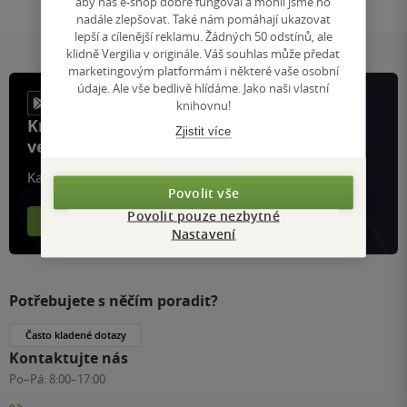
aby náš e-shop dobře fungoval a mohli jsme ho
nadále zlepšovat. Také nám pomáhají ukazovat
lepší a cílenější reklamu. Žádných 50 odstínů, ale
klidně Vergilia v originále. Váš souhlas může předat
marketingovým platformám i některé vaše osobní
údaje. Ale vše bedlivě hlídáme. Jako naši vlastní
knihovnu!
Knihy, recenze a klubové výhody
Zjistit více
ve vaší kapse a naší appce KDčko
Každý měsíc společně přečteme tisíce knih
Povolit vše
Povolit pouze nezbytné
Více o aplikaci
Více o klubu
Nastavení
Potřebujete s něčím poradit?
Často kladené dotazy
Kontaktujte nás
Po–Pá:
8:00–17:00