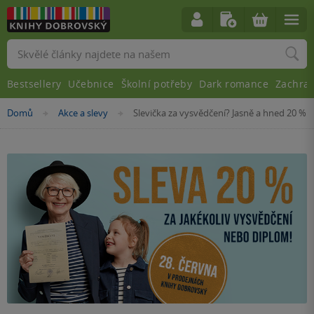
Vyhledávání
Bestsellery
Učebnice
Školní potřeby
Dark romance
Zachra
Nacházíte
Domů
Akce a slevy
Slevička za vysvědčení? Jasně a hned 20 %
»
»
se
zde: