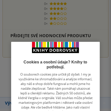
0×
5 hvězdiček
0×
4 hvězdičky
0×
3 hvězdičky
0×
2 hvězdičky
0×
1 hvezdička
PŘIDEJTE SVÉ HODNOCENÍ PRODUKTU
1
2
3
4
5
Cookies a osobní údaje? Knihy to
Zobrazit všechna hodnocení
potřebují.
O souborech cookies jste určitě již slyšeli. I my je
využíváme ke shromažďování a analýze informací,
Přidat hodnocení
aby náš e-shop dobře fungoval a mohli jsme ho
nadále zlepšovat. Také nám pomáhají ukazovat
lepší a cílenější reklamu. Žádných 50 odstínů, ale
klidně Vergilia v originále. Váš souhlas může předat
Vývoj ceny
marketingovým platformám i některé vaše osobní
údaje. Ale vše bedlivě hlídáme. Jako naši vlastní