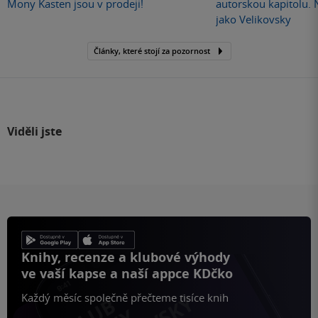
Mony Kasten jsou v prodeji!
autorskou kapitolu.
jako Velikovsky
Články, které stojí za pozornost
Viděli jste
Knihy, recenze a klubové výhody
ve vaší kapse a naší appce KDčko
Každý měsíc společně přečteme tisíce knih