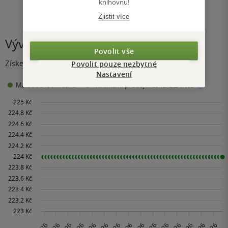
knihovnu!
Zjistit více
Vývoj ceny
Povolit vše
Získejte přehled o vývoji ceny za posledních 60 dní.
Povolit pouze nezbytné
Nastavení
224 Kč
Maloobchodní cena
Minimální prodejní cena: