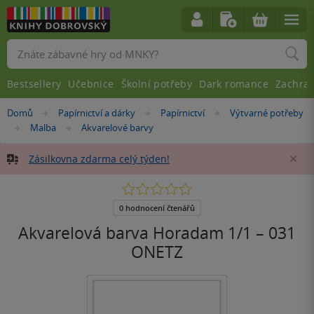
Vyhledávání
Bestsellery
Učebnice
Školní potřeby
Dark romance
Zachra
Nacházíte
Domů
Papírnictví a dárky
Papírnictví
Výtvarné potřeby
»
»
»
se
Malba
Akvarelové barvy
»
»
zde:
Zásilkovna zdarma celý týden!
Za
0.0
z
5
0 hodnocení čtenářů
hvězdiček
Akvarelová barva Horadam 1/1 – 031
ONETZ