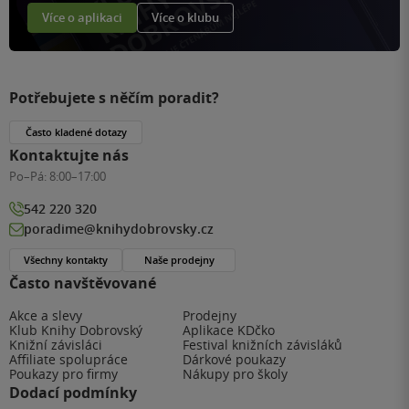
Více o aplikaci
Více o klubu
Potřebujete s něčím poradit?
Často kladené dotazy
Kontaktujte nás
Po–Pá:
8:00–17:00
542 220 320
poradime@knihydobrovsky.cz
Všechny kontakty
Naše prodejny
Často navštěvované
Akce a slevy
Prodejny
Klub Knihy Dobrovský
Aplikace KDčko
Knižní závisláci
Festival knižních závisláků
Affiliate spolupráce
Dárkové poukazy
Poukazy pro firmy
Nákupy pro školy
Dodací podmínky