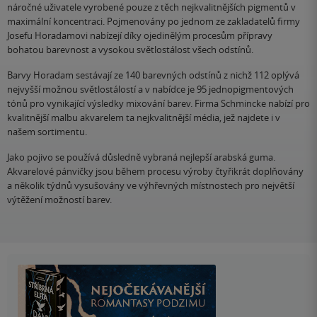
náročné uživatele vyrobené pouze z těch nejkvalitnějších pigmentů v
maximální koncentraci. Pojmenovány po jednom ze zakladatelů firmy
Josefu Horadamovi nabízejí díky ojedinělým procesům přípravy
bohatou barevnost a vysokou světlostálost všech odstínů.
Barvy Horadam sestávají ze 140 barevných odstínů z nichž 112 oplývá
nejvyšší možnou světlostálostí a v nabídce je 95 jednopigmentových
tónů pro vynikající výsledky mixování barev. Firma Schmincke nabízí pro
kvalitnější malbu akvarelem ta nejkvalitnější média, jež najdete i v
našem sortimentu.
Jako pojivo se používá důsledně vybraná nejlepší arabská guma.
Akvarelové pánvičky jsou během procesu výroby čtyřikrát doplňovány
a několik týdnů vysušovány ve výhřevných místnostech pro největší
výtěžení možností barev.