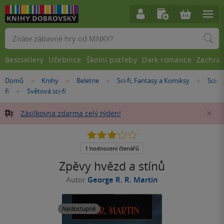
Vyhledávání
Bestsellery
Učebnice
Školní potřeby
Dark romance
Zachra
Nacházíte
Domů
Knihy
Beletrie
Sci-fi, Fantasy a Komiksy
Sci-
»
»
»
»
se
fi
Světová sci-fi
»
zde:
Zásilkovna zdarma celý týden!
Za
3.0
z
5
1 hodnocení čtenářů
hvězdiček
Zpěvy hvězd a stínů
Autor
George R. R. Martin
Nedostupné