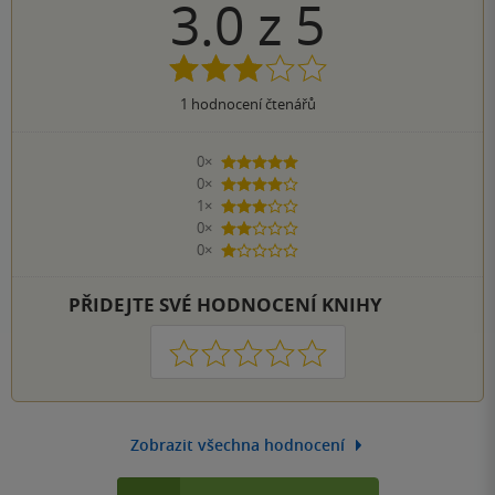
3.0
z
5
1
hodnocení čtenářů
0×
5 hvězdiček
0×
4 hvězdičky
1×
3 hvězdičky
0×
2 hvězdičky
0×
1 hvezdička
PŘIDEJTE SVÉ HODNOCENÍ KNIHY
1
2
3
4
5
Zobrazit všechna hodnocení