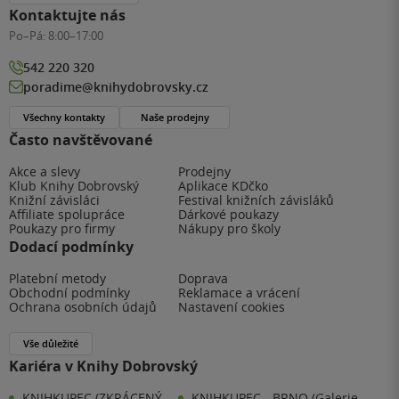
Kontaktujte nás
Po–Pá:
8:00–17:00
542 220 320
poradime@knihydobrovsky.cz
Všechny kontakty
Naše prodejny
Často navštěvované
Akce a slevy
Prodejny
Klub Knihy Dobrovský
Aplikace KDčko
Knižní závisláci
Festival knižních závisláků
Affiliate spolupráce
Dárkové poukazy
Poukazy pro firmy
Nákupy pro školy
Dodací podmínky
Platební metody
Doprava
Obchodní podmínky
Reklamace a vrácení
Ochrana osobních údajů
Nastavení cookies
Vše důležité
Kariéra v Knihy Dobrovský
KNIHKUPEC (ZKRÁCENÝ
KNIHKUPEC - BRNO (Galerie