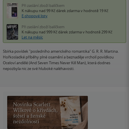
Při zaslání zboží balíčkem
K nákupu nad 99 Kč
dárek zdarma
v hodnotě 19 Kč
E-shopové listy
Při zaslání zboží balíčkem
K nákupu nad 999 Kč
dárek zdarma
v hodnotě 299 Kč
Let na měsíc
Sbírka povídek "posledního amerického romantika" G. R. R. Martina.
Hořkosladké příběhy plné osamění a beznaděje vrcholí povídkou
Oceloví andělé (And Seven Times Never Kill Man), která dodnes
nepozbyla nic ze své hluboké naléhavosti.