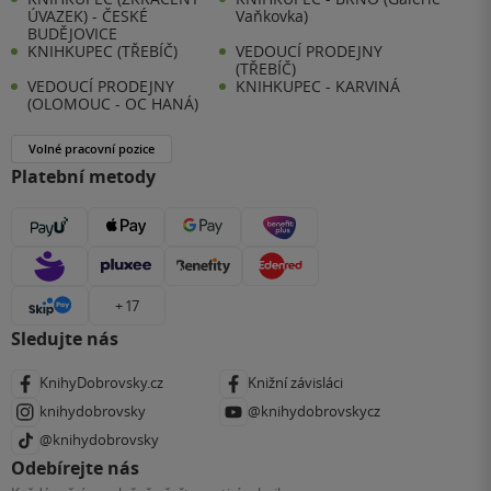
ÚVAZEK) - ČESKÉ
Vaňkovka)
BUDĚJOVICE
KNIHKUPEC (TŘEBÍČ)
VEDOUCÍ PRODEJNY
(TŘEBÍČ)
VEDOUCÍ PRODEJNY
KNIHKUPEC - KARVINÁ
(OLOMOUC - OC HANÁ)
Volné pracovní pozice
Platební metody
+ 17
Sledujte nás
KnihyDobrovsky.cz
Knižní závisláci
knihydobrovsky
@knihydobrovskycz
@knihydobrovsky
Odebírejte nás