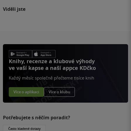
Viděli jste
Knihy, recenze a klubové výhody
ve vaší kapse a naší appce KDčko
Každý měsíc společně přečteme tisíce knih
Více o aplikaci
Více o klubu
Potřebujete s něčím poradit?
Často kladené dotazy