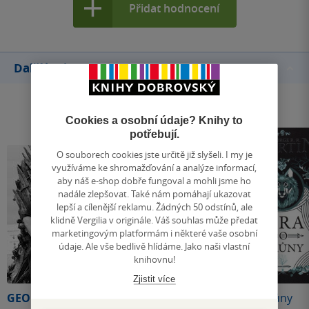
Přidat hodnocení
Další knihy autora
Cookies a osobní údaje? Knihy to
potřebují.
O souborech cookies jste určitě již slyšeli. I my je
využíváme ke shromažďování a analýze informací,
aby náš e-shop dobře fungoval a mohli jsme ho
nadále zlepšovat. Také nám pomáhají ukazovat
lepší a cílenější reklamu. Žádných 50 odstínů, ale
klidně Vergilia v originále. Váš souhlas může předat
marketingovým platformám i některé vaše osobní
údaje. Ale vše bedlivě hlídáme. Jako naši vlastní
knihovnu!
Zjistit více
GEORGE R. R. MARTIN
Hra o trůny
Hra o trůny