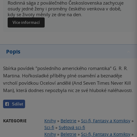
Rodinná sága z poválečného Československa zachycuje
osudy jedné ženy i proměny českého venkova v době,
kdy se životy měnily ze dne na den.
Více informací
Popis
Sbírka povídek "posledního amerického romantika" G. R. R.
Martina. Hořkosladké příběhy plné osamění a beznaděje
vrcholí povídkou Oceloví andělé (And Seven Times Never Kill
Man), která dodnes nepozbyla nic ze své hluboké naléhavosti.
Sdílet
KATEGORIE
Knihy
»
Beletrie
»
Sci-fi, Fantasy a Komiksy
»
Sci-fi
»
Světová sci-fi
Knihy
»
Beletrie
»
Sci-fi, Fantasy a Komiksy
»