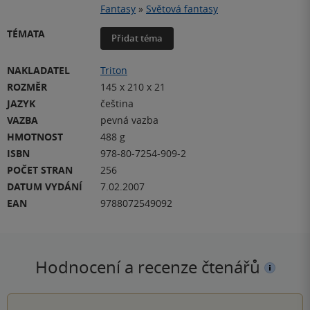
Fantasy
»
Světová fantasy
TÉMATA
Přidat téma
NAKLADATEL
Triton
ROZMĚR
145 x 210 x 21
JAZYK
čeština
VAZBA
pevná vazba
HMOTNOST
488 g
ISBN
978-80-7254-909-2
POČET STRAN
256
DATUM VYDÁNÍ
7.02.2007
EAN
9788072549092
Hodnocení a recenze čtenářů