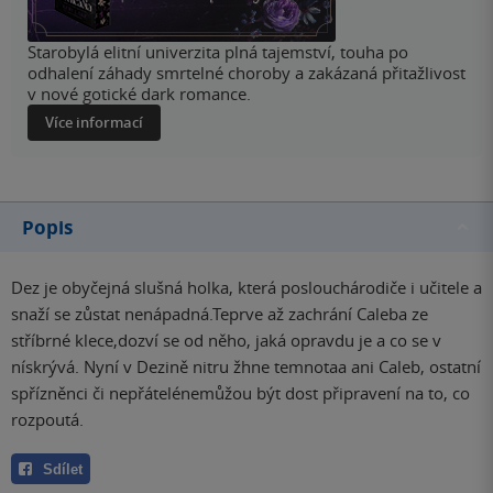
Starobylá elitní univerzita plná tajemství, touha po
odhalení záhady smrtelné choroby a zakázaná přitažlivost
v nové gotické dark romance.
Více informací
Popis
Dez je obyčejná slušná holka, která poslouchárodiče i učitele a
snaží se zůstat nenápadná.Teprve až zachrání Caleba ze
stříbrné klece,dozví se od něho, jaká opravdu je a co se v
nískrývá. Nyní v Dezině nitru žhne temnotaa ani Caleb, ostatní
spřízněnci či nepřátelénemůžou být dost připravení na to, co
rozpoutá.
Sdílet