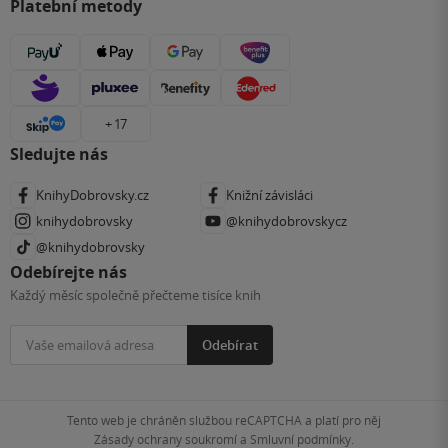
Platební metody
+ 17
Sledujte nás
KnihyDobrovsky.cz
Knižní závisláci
knihydobrovsky
@knihydobrovskycz
@knihydobrovsky
Odebírejte nás
Každý měsíc společně přečteme tisíce knih
Odebírat
Tento web je chráněn službou reCAPTCHA a platí pro něj
Zásady ochrany soukromí
a
Smluvní podmínky
.