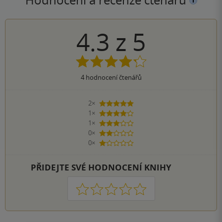
4.3
z
5
4
hodnocení čtenářů
2×
5 hvězdiček
1×
4 hvězdičky
1×
3 hvězdičky
0×
2 hvězdičky
0×
1 hvezdička
PŘIDEJTE SVÉ HODNOCENÍ KNIHY
1
2
3
4
5