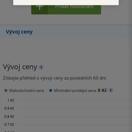
Přidat hodnocení
Vývoj ceny
Vývoj ceny
Získejte přehled o vývoji ceny za posledních 60 dní.
0 Kč
Maloobchodní cena
Minimální prodejní cena: