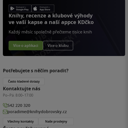
Knihy, recenze a klubové výhody
ve vaší kapse a naší appce KDčko
Každý měsíc společně přečteme tisíce knih
Více o aplikaci
Více o klubu
Potřebujete s něčím poradit?
Často kladené dotazy
Kontaktujte nás
Po–Pá:
8:00–17:00
542 220 320
poradime@knihydobrovsky.cz
Všechny kontakty
Naše prodejny