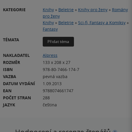
KATEGORIE
Knihy
»
Beletrie
»
Knihy pro ženy
»
Romány
pro ženy
Knihy
»
Beletrie
»
Sci-fi, Fantasy a Komiksy
»
Fantasy
TÉMATA
Přidat téma
NAKLADATEL
Alpress
ROZMĚR
133 x 208 x 27
ISBN
978-80-7466-174-7
VAZBA
pevná vazba
DATUM VYDÁNÍ
1.09.2013
EAN
9788074661747
POČET STRAN
288
JAZYK
čeština
Hodnocení a recenze čtenářů