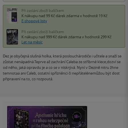
Při zaslání zboží balíčkem
K nákupu nad 99 Kč
dárek zdarma
v hodnotě 19 Kč
E-shopové listy
Při zaslání zboží balíčkem
K nákupu nad 999 Kč
dárek zdarma
v hodnotě 299 Kč
Let na měsíc
Dez je obyčejná slušná holka, která poslouchárodiče i učitele a snaží se
zůstat nenápadná.Teprve až zachrání Caleba ze stříbrné klece,dozví se
od něho, jaká opravdu je a co se v nískrývá. Nyní v Dezině nitru žhne
temnotaa ani Caleb, ostatní spřízněnci či nepřátelénemůžou být dost
připravení na to, co rozpoutá.