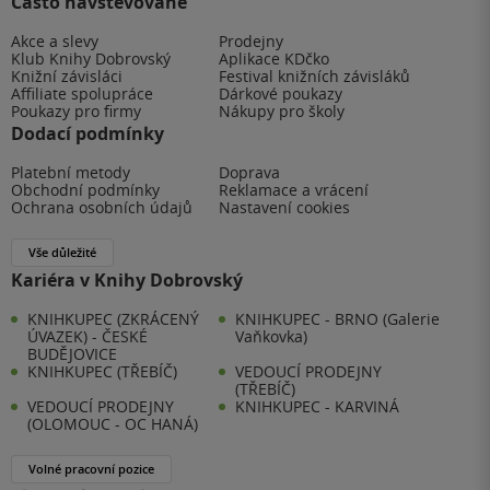
Často navštěvované
Akce a slevy
Prodejny
Klub Knihy Dobrovský
Aplikace KDčko
Knižní závisláci
Festival knižních závisláků
Affiliate spolupráce
Dárkové poukazy
Poukazy pro firmy
Nákupy pro školy
Dodací podmínky
Platební metody
Doprava
Obchodní podmínky
Reklamace a vrácení
Ochrana osobních údajů
Nastavení cookies
Vše důležité
Kariéra v Knihy Dobrovský
KNIHKUPEC (ZKRÁCENÝ
KNIHKUPEC - BRNO (Galerie
ÚVAZEK) - ČESKÉ
Vaňkovka)
BUDĚJOVICE
KNIHKUPEC (TŘEBÍČ)
VEDOUCÍ PRODEJNY
(TŘEBÍČ)
VEDOUCÍ PRODEJNY
KNIHKUPEC - KARVINÁ
(OLOMOUC - OC HANÁ)
Volné pracovní pozice