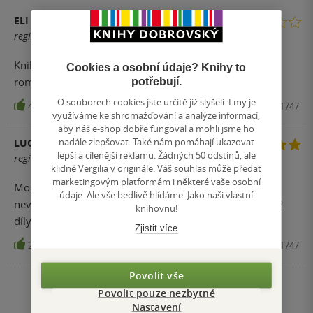
ELI
registrovaný uživatel
Kniha se četla celkem dobře, ale moc se mi v ní nelíbila
Cookies a osobní údaje? Knihy to
romantika.
potřebují.
O souborech cookies jste určitě již slyšeli. I my je
4
Kniha, Alpress, 2013, 9788074661747
využíváme ke shromažďování a analýze informací,
aby náš e-shop dobře fungoval a mohli jsme ho
nadále zlepšovat. Také nám pomáhají ukazovat
LUCKA MIKULKOVA
lepší a cílenější reklamu. Žádných 50 odstínů, ale
registrovaný uživatel
klidně Vergilia v originále. Váš souhlas může předat
marketingovým platformám i některé vaše osobní
Moje první přečtené kniha, moc se mi líbila a stále se k
údaje. Ale vše bedlivě hlídáme. Jako naši vlastní
nevracím, určitě doporučuji přečíst. Jen škoda, že další 2
knihovnu!
díly jsou v aj.
Zjistit více
2
Kniha, Alpress, 2013, 9788074661747
Povolit vše
Zobrazit všechna hodnocení
Povolit pouze nezbytné
Nastavení