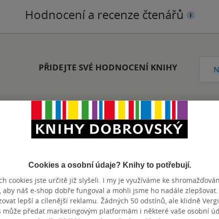
Hodnocení a recenze čtenářů
PŘIDEJTE SVÉ HODNOCENÍ KNIHY
N
Přidat hodnocení
Cookies a osobní údaje? Knihy to potřebují.
h cookies jste určitě již slyšeli. I my je využíváme ke shromažďován
, aby náš e-shop dobře fungoval a mohli jsme ho nadále zlepšovat
vat lepší a cílenější reklamu. Žádných 50 odstínů, ale klidně Vergil
s může předat marketingovým platformám i některé vaše osobní úda