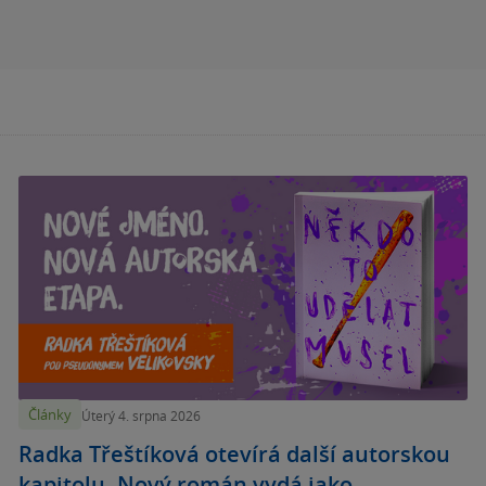
Články
Úterý 4. srpna 2026
Radka Třeštíková otevírá další autorskou
kapitolu. Nový román vydá jako