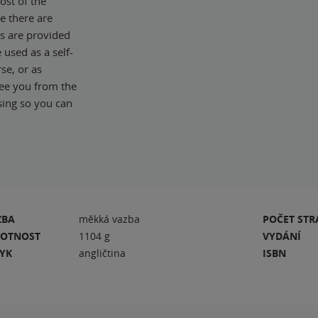
ost of the
e there are
ns are provided
 used as a self-
se, or as
ree you from the
sing so you can
ZBA
měkká vazba
POČET ST
OTNOST
1104 g
VYDÁNÍ
ZYK
angličtina
ISBN