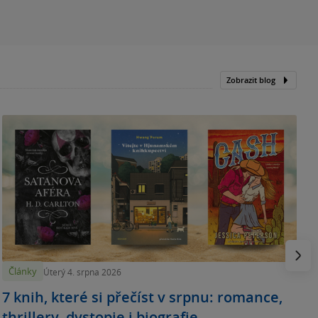
Zobrazit blog
N
p
Násled
Články
Úterý 4. srpna 2026
7 knih, které si přečíst v srpnu: romance,
thrillery, dystopie i biografie