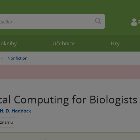
ioknihy
Učebnice
Hry
Nonfiction
»
cal Computing for Biologists
H. D. Haddock
seznamu