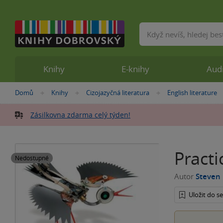
Vyhledávání
Knihy
E-knihy
Aud
Nacházíte
Domů
Knihy
Cizojazyčná literatura
English literature
»
»
»
se
zde:
Zásilkovna zdarma celý týden!
Practi
Nedostupné
Autor
Steven 
Uložit do 