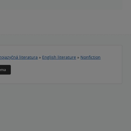
zojazyčná literatura
»
English literature
»
Nonfiction
téma