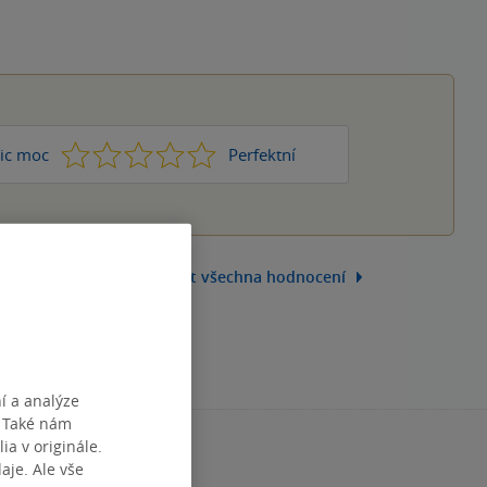
1
2
3
4
5
ic moc
Perfektní
Zobrazit všechna hodnocení
í a analýze
. Také nám
ia v originále.
je. Ale vše