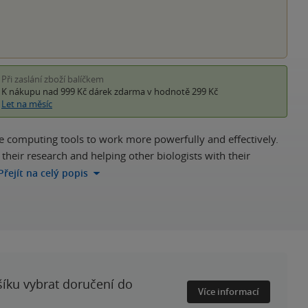
Při zaslání zboží balíčkem
K nákupu nad 999 Kč
dárek zdarma
v hodnotě 299 Kč
Let na měsíc
e computing tools to work more powerfully and effectively.
heir research and helping other biologists with their
Přejít na celý popis
šíku vybrat doručení do
Více informací