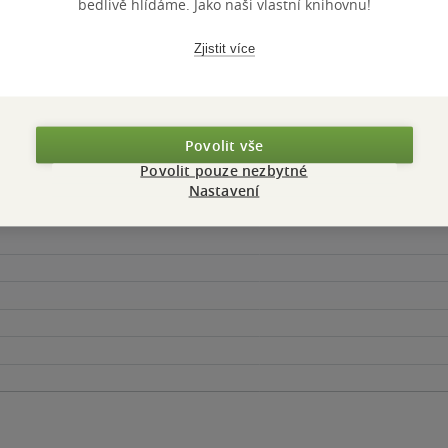
bedlivě hlídáme. Jako naši vlastní knihovnu!
Zjistit více
Maloobchodní 
 dní.
Povolit vše
Povolit pouze nezbytné
Nastavení