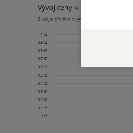
Vývoj ceny
Získejte přehled o vývoji ceny za posledních 60