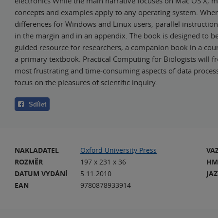
electronics While the main narrative focuses on Mac OS X, m
concepts and examples apply to any operating system. Wher
differences for Windows and Linux users, parallel instructio
in the margin and in an appendix. The book is designed to be
guided resource for researchers, a companion book in a cour
a primary textbook. Practical Computing for Biologists will f
most frustrating and time-consuming aspects of data proces
focus on the pleasures of scientific inquiry.
Sdílet
NAKLADATEL
Oxford University Press
VA
ROZMĚR
197 x 231 x 36
HM
DATUM VYDÁNÍ
5.11.2010
JA
EAN
9780878933914