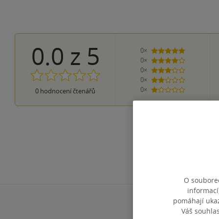
0.0
z
5
0×
5 hvězdiček
0×
4 hvězdičky
0×
3 hvězdičky
0×
2 hvězdičky
0×
0
hodnocení čtenářů
1 hvezdička
O souborec
informací
pomáhají ukazo
Váš souhla