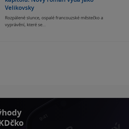
Velikovsky
Rozpálené slunce, ospalé francouzské městečko a
vyprávění, které se...
výhody
 KDčko