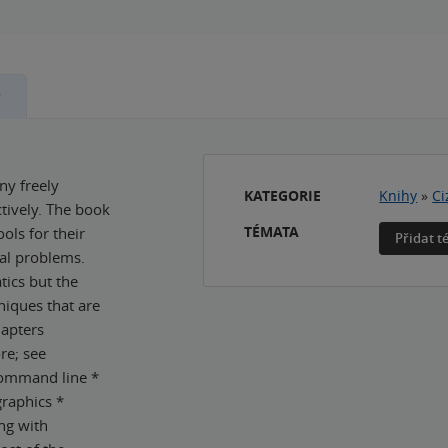
y
ny freely
KATEGORIE
Knihy
»
Ci
tively. The book
TÉMATA
ols for their
Přidat 
nal problems.
tics but the
niques that are
hapters
re; see
command line *
raphics *
ng with