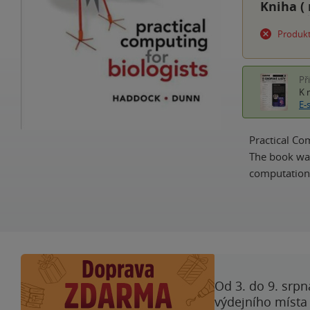
Kniha (
Produkt
Př
K 
E-
Practical Co
The book was
computationa
Od 3. do 9. srpn
výdejního místa