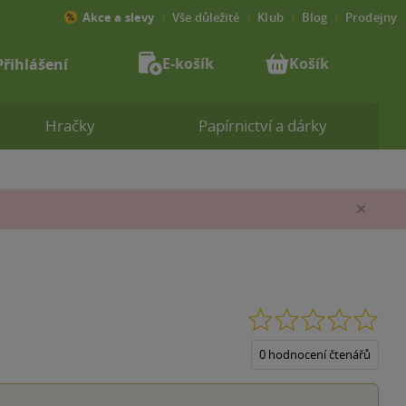
Akce a slevy
Vše důležité
Klub
Blog
Prodejny
E-košík
Košík
Přihlášení
Hračky
Papírnictví a dárky
Zav
0.0
z
5
0 hodnocení čtenářů
hvěz