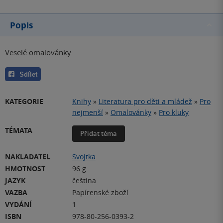
Popis
Veselé omalovánky
Sdílet
KATEGORIE
Knihy
»
Literatura pro děti a mládež
»
Pro
nejmenší
»
Omalovánky
»
Pro kluky
TÉMATA
Přidat téma
NAKLADATEL
Svojtka
HMOTNOST
96 g
JAZYK
čeština
VAZBA
Papírenské zboží
VYDÁNÍ
1
ISBN
978-80-256-0393-2