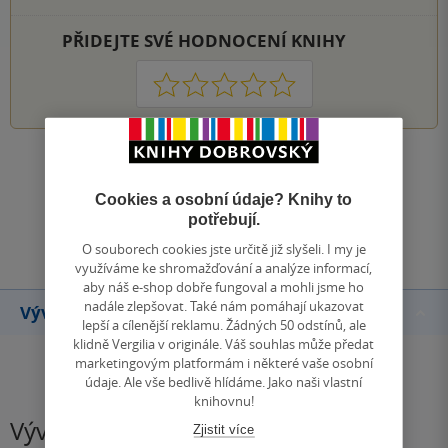
PŘIDEJTE SVÉ HODNOCENÍ KNIHY
1
2
3
4
5
Zobrazit všechna hodnocení
Cookies a osobní údaje? Knihy to
potřebují.
Přidat hodnocení
O souborech cookies jste určitě již slyšeli. I my je
využíváme ke shromažďování a analýze informací,
aby náš e-shop dobře fungoval a mohli jsme ho
nadále zlepšovat. Také nám pomáhají ukazovat
Vývoj ceny
lepší a cílenější reklamu. Žádných 50 odstínů, ale
klidně Vergilia v originále. Váš souhlas může předat
marketingovým platformám i některé vaše osobní
údaje. Ale vše bedlivě hlídáme. Jako naši vlastní
knihovnu!
Vývoj ceny
Zjistit více