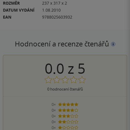
ROZMĚR
237 x 317 x 2
DATUM VYDÁNÍ
1.08.2010
EAN
9788025603932
Hodnocení a recenze čtenářů
0.0
z
5
0
hodnocení čtenářů
0×
5 hvězdiček
0×
4 hvězdičky
0×
3 hvězdičky
0×
2 hvězdičky
0×
1 hvezdička