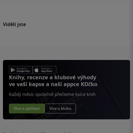
Viděli jste
Knihy, recenze a klubové výhody
ve vaší kapse a naší appce KDčko
Každý měsíc společně přečteme tisíce knih
Více o aplikaci
Více o klubu