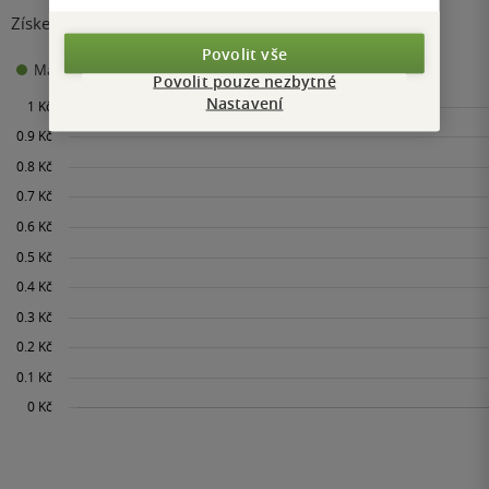
Získejte přehled o vývoji ceny za posledních 60 dní.
Povolit vše
0 Kč
Maloobchodní cena
Minimální prodejní cena:
Povolit pouze nezbytné
Nastavení