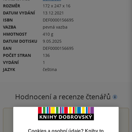
ROZMĚR
172 x 247 x 16
DATUM VYDÁNÍ
13.12.2021
ISBN
DEF0000156695
VAZBA
pevná vazba
HMOTNOST
410 g
DATUM DOTISKU
9.05.2025
EAN
DEF0000156695
POČET STRAN
136
VYDÁNÍ
1
JAZYK
čeština
Hodnocení a recenze čtenářů
5.0
z
5
Cookies a osobní údaje? Knihy to