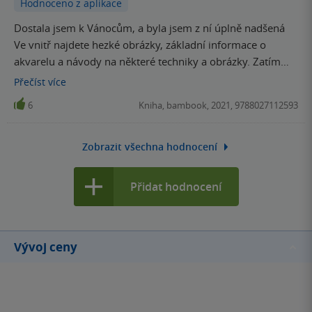
Hodnoceno z aplikace
Dostala jsem k Vánocům, a byla jsem z ní úplně nadšená
Ve vnitř najdete hezké obrázky, základní informace o
akvarelu a návody na některé techniky a obrázky. Zatím
má první knížka o malování a za mě super ;)
Přečíst
více
6
Kniha, bambook, 2021, 9788027112593
Zobrazit všechna hodnocení
Přidat hodnocení
Vývoj ceny