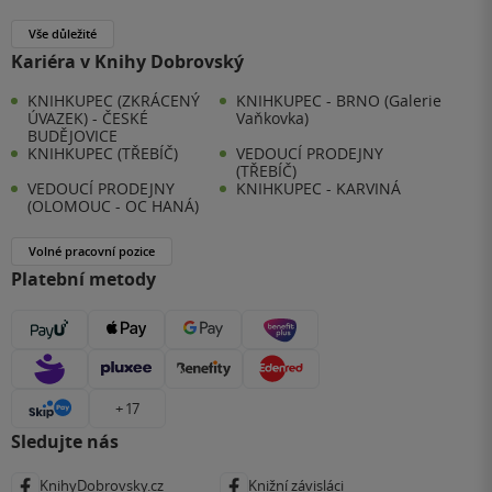
Vše důležité
Kariéra v Knihy Dobrovský
KNIHKUPEC (ZKRÁCENÝ
KNIHKUPEC - BRNO (Galerie
ÚVAZEK) - ČESKÉ
Vaňkovka)
BUDĚJOVICE
KNIHKUPEC (TŘEBÍČ)
VEDOUCÍ PRODEJNY
(TŘEBÍČ)
VEDOUCÍ PRODEJNY
KNIHKUPEC - KARVINÁ
(OLOMOUC - OC HANÁ)
Volné pracovní pozice
Platební metody
+ 17
Sledujte nás
KnihyDobrovsky.cz
Knižní závisláci