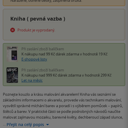
Naražené, odřené desky, zašpiněná ořízka.
Kniha (
pevná vazba
)
Produkt je vyprodaný.
Při zaslání zboží balíčkem
K nákupu nad 99 Kč
dárek zdarma
v hodnotě 19 Kč
E-shopové listy
Při zaslání zboží balíčkem
K nákupu nad 999 Kč
dárek zdarma
v hodnotě 299 Kč
Let na měsíc
Poznejte kouzlo a krásu malování akvarelem! Kniha vás seznámí se
základními informacemi o akvarelu, provede vás technikami malování,
vysvětlí správné míchání barev a poradí i s výběrem pomůcek – papírů,
štětců a barev. V praktické části se podle podrobných návodů naučíte
malovat zajímavou mozaiku, barevné květy, dechberoucí západ slunce,
…
Přejít na celý popis