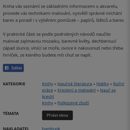
Kniha vás seznámí se základními informacemi o akvarelu,
provede vás technikami malování, vysvětlí správné míchání
barev a poradí i s výběrem pomůcek – papírů, štětců a barev.
V praktické části se podle podrobných návodů naučíte
malovat zajímavou mozaiku, barevné květy, dechberoucí
západ slunce, vlnící se moře, ovoce k nakousnutí nebo třeba
hrníček, ze kterého budete mít chuť se napít.
Sdílet
KATEGORIE
Knihy
»
Naučná literatura
»
Hobby
»
Ruční
práce
»
Kreslení a malování
»
Nauč se
kreslit
Knihy
»
Poškozené zboží
TÉMATA
Přidat téma
NAKLADATEL
bambook