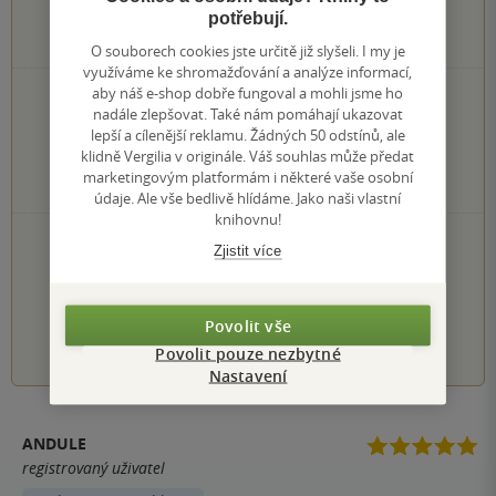
potřebují.
1
hodnocení čtenářů
O souborech cookies jste určitě již slyšeli. I my je
využíváme ke shromažďování a analýze informací,
aby náš e-shop dobře fungoval a mohli jsme ho
1×
5 hvězdiček
nadále zlepšovat. Také nám pomáhají ukazovat
0×
4 hvězdičky
lepší a cílenější reklamu. Žádných 50 odstínů, ale
0×
3 hvězdičky
klidně Vergilia v originále. Váš souhlas může předat
0×
2 hvězdičky
marketingovým platformám i některé vaše osobní
0×
1 hvezdička
údaje. Ale vše bedlivě hlídáme. Jako naši vlastní
knihovnu!
PŘIDEJTE SVÉ HODNOCENÍ KNIHY
Zjistit více
Hodnocení našich knihkupců: 0.0 z 5
Povolit vše
1
2
3
4
5
Povolit pouze nezbytné
Nastavení
ANDULE
registrovaný uživatel