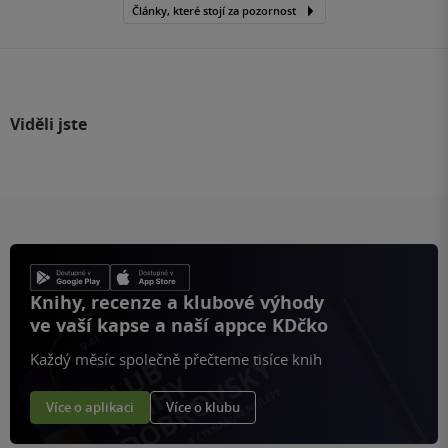
Články, které stojí za pozornost
Viděli jste
Knihy, recenze a klubové výhody
ve vaší kapse a naší appce KDčko
Každý měsíc společně přečteme tisíce knih
Více o aplikaci
Více o klubu