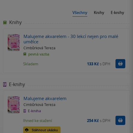
Všechny
Knihy
E-knihy
Knihy
Malujeme akvarelem - 30 lekcí nejen pro malé
umělce
Cimbůrková Tereza
pevná vazba
Do k
Skladem
133 Kč
s DPH
E-knihy
Malujeme akvarelem
Cimbůrková Tereza
E-kniha
Koupit
Ihned ke stažení
254 Kč
s DPH
Stáhnout ukázku