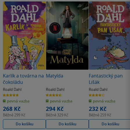
Karlík a továrna na
Matylda
Fantastický pan
čokoládu
Lišák
Roald Dahl
Roald Dahl
Roald Dahl
4.7
4.6
4.3
z
z
z
pevná vazba
pevná vazba
pevná vazba
5
5
5
hvězdiček
hvězdiček
hvězdiček
268 Kč
294 Kč
232 Kč
Běžně
299 Kč
Běžně
329 Kč
Běžně
259 Kč
Do košíku
Do košíku
Do košíku