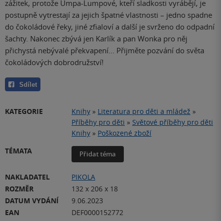
zážitek, protože Umpa-Lumpové, kteří sladkosti vyrábějí, je
postupně vytrestají za jejich špatné vlastnosti – jedno spadne
do čokoládové řeky, jiné zfialoví a další je svrženo do odpadní
šachty. Nakonec zbývá jen Karlík a pan Wonka pro něj
přichystá nebývalé překvapení... Přijměte pozvání do světa
čokoládových dobrodružství!
Sdílet
KATEGORIE
Knihy
»
Literatura pro děti a mládež
»
Příběhy pro děti
»
Světové příběhy pro děti
Knihy
»
Poškozené zboží
TÉMATA
Přidat téma
NAKLADATEL
PIKOLA
ROZMĚR
132 x 206 x 18
DATUM VYDÁNÍ
9.06.2023
EAN
DEF0000152772