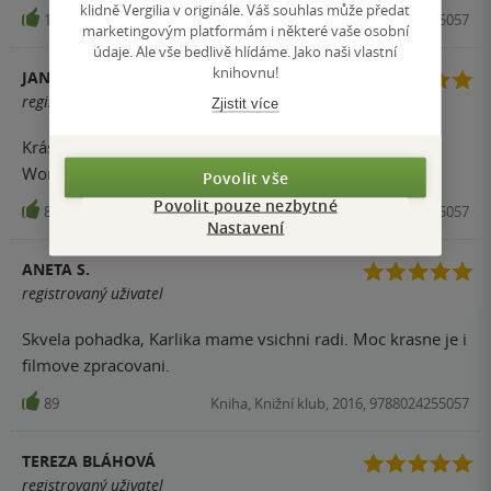
děje na ní budete mít velkou chuť.)
klidně Vergilia v originále. Váš souhlas může předat
104
Kniha, Knižní klub, 2016, 9788024255057
marketingovým platformám i některé vaše osobní
údaje. Ale vše bedlivě hlídáme. Jako naši vlastní
knihovnu!
JANA H.
registrovaný uživatel
Zjistit více
Krásný příběh Karlíka ,který navštíví továrnu pana
Wonky.Knížka se hezky čte ,je prostě kouzelná.
Povolit vše
Povolit pouze nezbytné
89
Kniha, Knižní klub, 2016, 9788024255057
Nastavení
ANETA S.
registrovaný uživatel
Skvela pohadka, Karlika mame vsichni radi. Moc krasne je i
filmove zpracovani.
89
Kniha, Knižní klub, 2016, 9788024255057
TEREZA BLÁHOVÁ
registrovaný uživatel