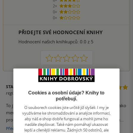
4 hvězdičky
2×
3 hvězdičky
0×
2 hvězdičky
0×
1 hvezdička
PŘIDEJTE SVÉ HODNOCENÍ KNIHY
Hodnocení našich knihkupců: 0.0 z 5
1
2
3
4
5
STARKOVÁ
Cookies a osobní údaje? Knihy to
registrovaný uživatel
potřebují.
To je asi nejlepší knížka od tohoto autora. Četla jsem ji jako
O souborech cookies jste určitě již slyšeli. I my je
menší, ale i teď se k ní jednou za čas vrátím a znovu si jí
využíváme ke shromažďování a analýze informací,
aby náš e-shop dobře fungoval a mohli jsme ho
pročítám. Moc pěkný a zajímavý příběh. (Před začátkem
nadále zlepšovat. Také nám pomáhají ukazovat
čtení si nakupte co nejvíce čokolády, protože v průběhu
Přečíst
více
lepší a cílenější reklamu. Žádných 50 odstínů, ale