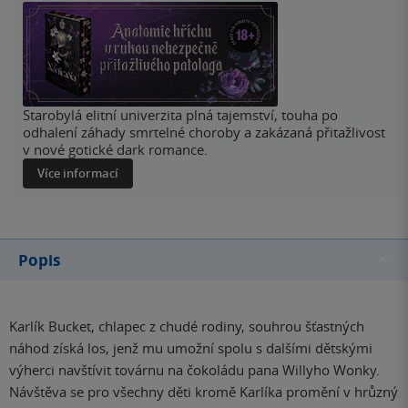
Starobylá elitní univerzita plná tajemství, touha po
odhalení záhady smrtelné choroby a zakázaná přitažlivost
v nové gotické dark romance.
Více informací
Popis
Karlík Bucket, chlapec z chudé rodiny, souhrou šťastných
náhod získá los, jenž mu umožní spolu s dalšími dětskými
výherci navštívit továrnu na čokoládu pana Willyho Wonky.
Návštěva se pro všechny děti kromě Karlíka promění v hrůzný