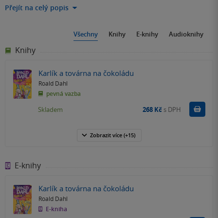
Přejít na celý popis
Všechny
Knihy
E-knihy
Audioknihy
Knihy
Karlík a továrna na čokoládu
Roald Dahl
pevná vazba
Do k
Skladem
268 Kč
s DPH
Zobrazit
více
(+15)
E-knihy
Karlík a továrna na čokoládu
Roald Dahl
E-kniha