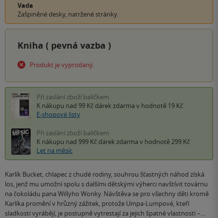
Vada
Zašpiněné desky, natržené stránky.
Kniha (
pevná vazba
)
Produkt je vyprodaný.
Při zaslání zboží balíčkem
K nákupu nad 99 Kč
dárek zdarma
v hodnotě 19 Kč
E-shopové listy
Při zaslání zboží balíčkem
K nákupu nad 999 Kč
dárek zdarma
v hodnotě 299 Kč
Let na měsíc
Karlík Bucket, chlapec z chudé rodiny, souhrou šťastných náhod získá
los, jenž mu umožní spolu s dalšími dětskými výherci navštívit továrnu
na čokoládu pana Willyho Wonky. Návštěva se pro všechny děti kromě
Karlíka promění v hrůzný zážitek, protože Umpa-Lumpové, kteří
sladkosti vyrábějí, je postupně vytrestají za jejich špatné vlastnosti –…