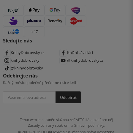
+ 17
Sledujte nás
KnihyDobrovsky.cz
Knižní závisláci
knihydobrovsky
@knihydobrovskycz
@knihydobrovsky
Odebírejte nás
Každý měsíc společně přečteme tisíce knih
Odebírat
Tento web je chráněn službou reCAPTCHA a platí pro něj
Zásady ochrany soukromí
a
Smluvní podmínky
.
© 2001–2026
DOBROVSKÝ s.r.o. Všechna práva vyhrazena.