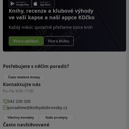
Knihy, recenze a klubové výhody
ve vaší kapse a naší appce KDčko
Každý měsíc společně přečteme tisíce knih
Více o aplikaci
Více o klubu
Potřebujete s něčím poradit?
Často kladené dotazy
Kontaktujte nás
Po–Pá:
8:00–17:00
542 220 320
poradime@knihydobrovsky.cz
Všechny kontakty
Naše prodejny
Často navštěvované