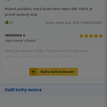
Krásná pohádka, která bude bavit nejen děti. Karlík je
prostě správný kluk.
87
Kniha, Knižní klub, 2016, 9788024255057
VERONIKA V.
registrovaný uživatel
Karlík je najsuper knižka. Čítala som ju svojej malej
sesternici a obidve sme boli úplne nadšené :)
82
Kniha, Knižní klub, 2016, 9788024255057
Načíst další hodnocení
Další knihy autora