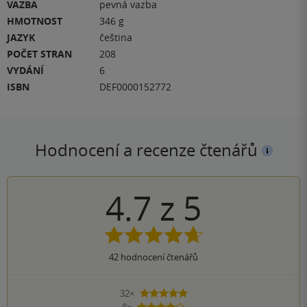
VAZBA
pevná vazba
HMOTNOST
346 g
JAZYK
čeština
POČET STRAN
208
VYDÁNÍ
6
ISBN
DEF0000152772
Hodnocení a recenze čtenářů
4.7
z
5
42
hodnocení čtenářů
32×
5 hvězdiček
8×