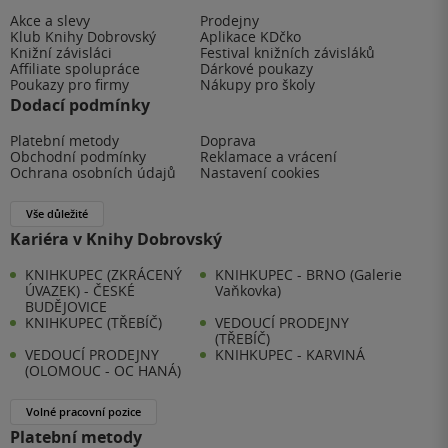
Akce a slevy
Prodejny
Klub Knihy Dobrovský
Aplikace KDčko
Knižní závisláci
Festival knižních závisláků
Affiliate spolupráce
Dárkové poukazy
Poukazy pro firmy
Nákupy pro školy
Dodací podmínky
Platební metody
Doprava
Obchodní podmínky
Reklamace a vrácení
Ochrana osobních údajů
Nastavení cookies
Vše důležité
Kariéra v Knihy Dobrovský
KNIHKUPEC (ZKRÁCENÝ
KNIHKUPEC - BRNO (Galerie
ÚVAZEK) - ČESKÉ
Vaňkovka)
BUDĚJOVICE
KNIHKUPEC (TŘEBÍČ)
VEDOUCÍ PRODEJNY
(TŘEBÍČ)
VEDOUCÍ PRODEJNY
KNIHKUPEC - KARVINÁ
(OLOMOUC - OC HANÁ)
Volné pracovní pozice
Platební metody