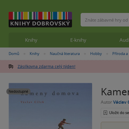
Vyhledávání
Knihy
E-knihy
Aud
Nacházíte
Domů
Knihy
Naučná literatura
Hobby
Příroda a
»
»
»
»
se
zde:
Zásilkovna zdarma celý týden!
Kame
Nedostupné
Autor
Václav 
Uložit do 