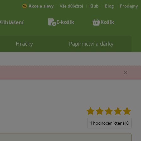
Akce a slevy
Vše důležité
Klub
Blog
Prodejny
E-košík
Košík
Přihlášení
Hračky
Papírnictví a dárky
Zav
5.0
z
5
1 hodnocení čtenářů
hvěz