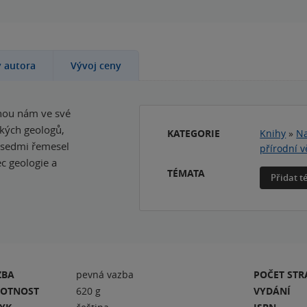
y autora
Vývoj ceny
inou nám ve své
ských geologů,
KATEGORIE
Knihy
»
Na
 sedmi řemesel
přírodní 
c geologie a
TÉMATA
Přidat 
ZBA
pevná vazba
POČET ST
OTNOST
620 g
VYDÁNÍ