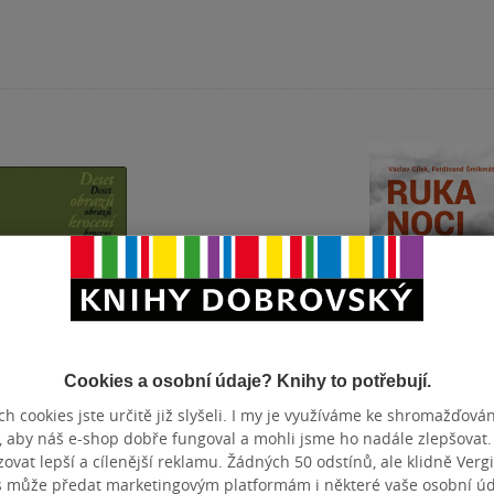
Cookies a osobní údaje? Knihy to potřebují.
h cookies jste určitě již slyšeli. I my je využíváme ke shromažďován
 obrazů
Střední Čechy -
Ruka noci pod
, aby náš e-shop dobře fungoval a mohli jsme ho nadále zlepšovat
ní býka
Objevovat krajinu
vat lepší a cílenější reklamu. Žádných 50 odstínů, ale klidně Vergil
znamená poznávat
Cílek
,
Kristýna
Václav Cílek
Václav Cílek
,
Ferdi
s může předat marketingovým platformám i některé vaše osobní úda