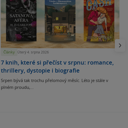
N
p
Násled
Články
Úterý 4. srpna 2026
7 knih, které si přečíst v srpnu: romance,
thrillery, dystopie i biografie
Srpen bývá tak trochu přelomový měsíc. Léto je stále v
plném proudu,...