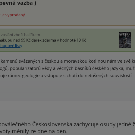
pevná vazba
)
 je vyprodaný.
i zaslání zboží balíčkem
nákupu nad 99 Kč
dárek zdarma
v hodnotě 19 Kč
shopové listy
t kamenů svázaných s českou a moravskou kotlinou nám ve své k
ogů, popularizátorů vědy a věcných básníků českého jazyka, muž
uje rámec geologie a vstupuje s chutí do netušených souvislostí.
poválečného Československa zachycuje osudy jedné 
ivoty měnily ze dne na den.