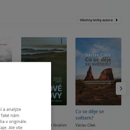
Všechny knihy autora
Následu
í a analýze
aná
Nové ostrovy
Co se děje se
. Také nám
světem?
ia v originále.
nand
Václav Cílek
,
Amar Ibrahim
Václav Cílek
je. Ale vše