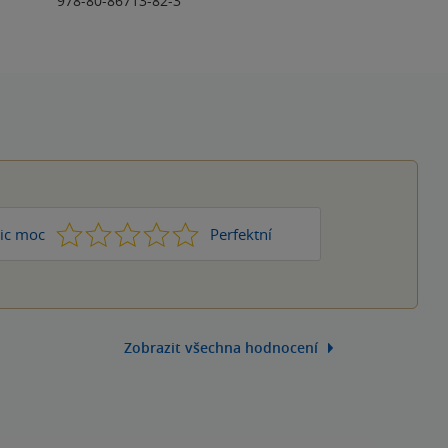
978-80-86713-82-3
1
2
3
4
5
ic moc
Perfektní
Zobrazit všechna hodnocení