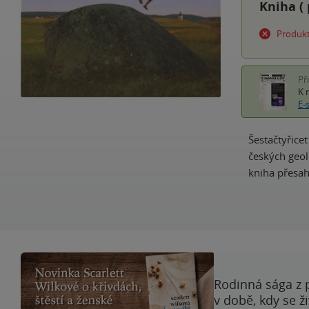
Kniha (
Produkt
Př
K 
E-
Šestačtyřice
českých geol
kniha přesah
Rodinná sága z 
v době, kdy se ž