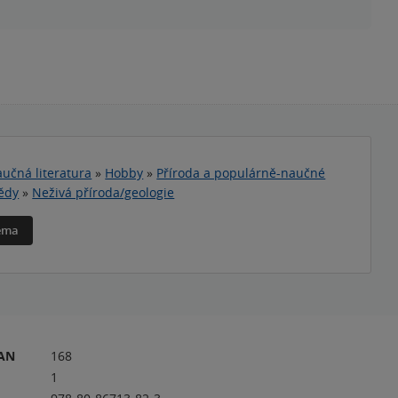
učná literatura
»
Hobby
»
Příroda a populárně-naučné
vědy
»
Neživá příroda/geologie
téma
RAN
168
1