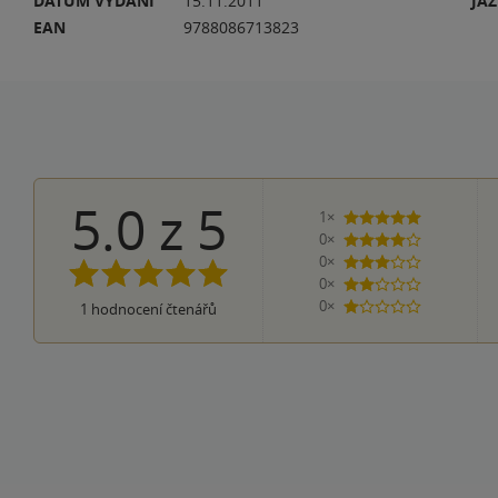
DATUM VYDÁNÍ
15.11.2011
JA
EAN
9788086713823
5.0
z
5
1×
5 hvězdiček
0×
4 hvězdičky
0×
3 hvězdičky
0×
2 hvězdičky
0×
1
hodnocení čtenářů
1 hvezdička