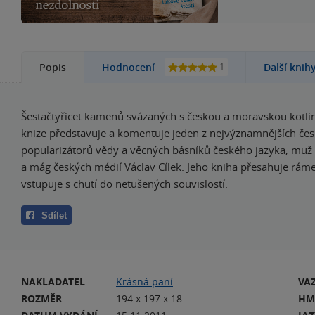
1
Popis
Hodnocení
Další knih
Šestačtyřicet kamenů svázaných s českou a moravskou kotl
knize představuje a komentuje jeden z nejvýznamnějších če
popularizátorů vědy a věcných básníků českého jazyka, muž
a mág českých médií Václav Cílek. Jeho kniha přesahuje ráme
vstupuje s chutí do netušených souvislostí.
Sdílet
NAKLADATEL
Krásná paní
VA
ROZMĚR
194 x 197 x 18
HM