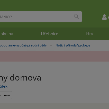
ioknihy
Učebnice
Hry
 populárně-naučné přírodní vědy
Neživá příroda/geologie
»
ny domova
Cílek
seznamu