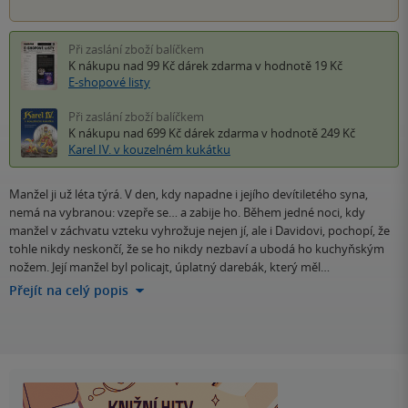
Při zaslání zboží balíčkem
K nákupu nad 99 Kč
dárek zdarma
v hodnotě 19 Kč
E-shopové listy
Při zaslání zboží balíčkem
K nákupu nad 699 Kč
dárek zdarma
v hodnotě 249 Kč
Karel IV. v kouzelném kukátku
Manžel ji už léta týrá. V den, kdy napadne i jejího devítiletého syna,
nemá na vybranou: vzepře se… a zabije ho. Během jedné noci, kdy
manžel v záchvatu vzteku vyhrožuje nejen jí, ale i Davidovi, pochopí, že
tohle nikdy neskončí, že se ho nikdy nezbaví a ubodá ho kuchyňským
nožem. Její manžel byl policajt, úplatný darebák, který měl…
Přejít na celý popis