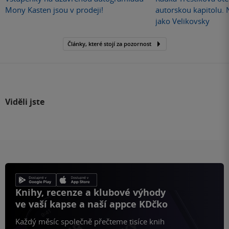
Mony Kasten jsou v prodeji!
autorskou kapitolu.
jako Velikovsky
Články, které stojí za pozornost
Viděli jste
Knihy, recenze a klubové výhody
ve vaší kapse a naší appce KDčko
Každý měsíc společně přečteme tisíce knih