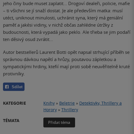
jeho činy bude muset zaplatit... Drogoví dealeři, policie, mafie
– ti všichni se jí snaží dostat. Je ale především matka: musí
utéct, uniknout minulosti, uchránit syna, který má geniální
paměť a jakési vidiny, v nichž občas zahlédne útržky z
budoucnosti, která vypadá jako peklo. Ale třieba se jim podaří
ten děsivý osud zvrátit…
Autor bestsellerů Laurent Botti opět napsal strhující příběh se
správnou dávkou napětí a hrůzy, poutavou zápletkou a
sympatickými hrdiny, ktefií mají proti sobě neuvěřitelně kruté
protivníky.
Sdílet
KATEGORIE
Knihy
»
Beletrie
»
Detektivky, Thrillery a
Horory
»
Thrillery
TÉMATA
Přidat téma