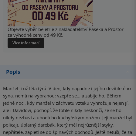
Objevte výběr beletrie z nakladatelství Paseka a Prostor
za výhodné ceny od 49 Kč.
Více informací
Popis
Manžel ji už léta týrá. V den, kdy napadne i jejího devítiletého
syna, nemá na vybranou: vzepře se… a zabije ho. Během
jedné noci, kdy manžel v záchvatu vzteku vyhrožuje nejen jí,
ale i Davidovi, pochopí, že tohle nikdy neskončí, že se ho
nikdy nezbaví a ubodá ho kuchyňským nožem. Její manžel byl
policajt, úplatný darebák, který měl nejrůznější styky,
nepřátele, zapletl se do špinavých obchodů. Ještě netuší, že za