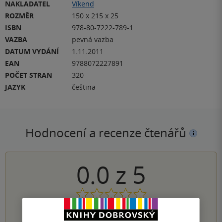
NAKLADATEL
Víkend
ROZMĚR
150 x 215 x 25
ISBN
978-80-7222-789-1
VAZBA
pevná vazba
DATUM VYDÁNÍ
1.11.2011
EAN
9788072227891
POČET STRAN
320
JAZYK
čeština
Hodnocení a recenze čtenářů
0.0
z
5
0
hodnocení čtenářů