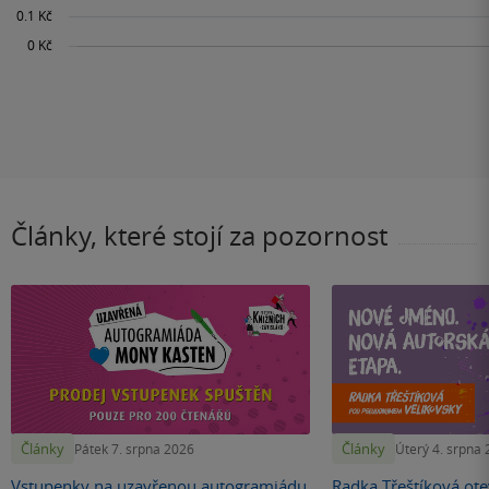
Články, které stojí za pozornost
Články
Články
Pátek 7. srpna 2026
Úterý 4. srpna
Vstupenky na uzavřenou autogramiádu
Radka Třeštíková otev