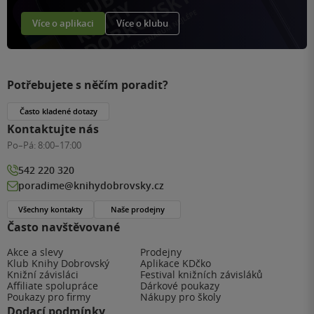
Více o aplikaci
Více o klubu
Potřebujete s něčím poradit?
Často kladené dotazy
Kontaktujte nás
Po–Pá:
8:00–17:00
542 220 320
poradime@knihydobrovsky.cz
Všechny kontakty
Naše prodejny
Často navštěvované
Akce a slevy
Prodejny
Klub Knihy Dobrovský
Aplikace KDčko
Knižní závisláci
Festival knižních závisláků
Affiliate spolupráce
Dárkové poukazy
Poukazy pro firmy
Nákupy pro školy
Dodací podmínky