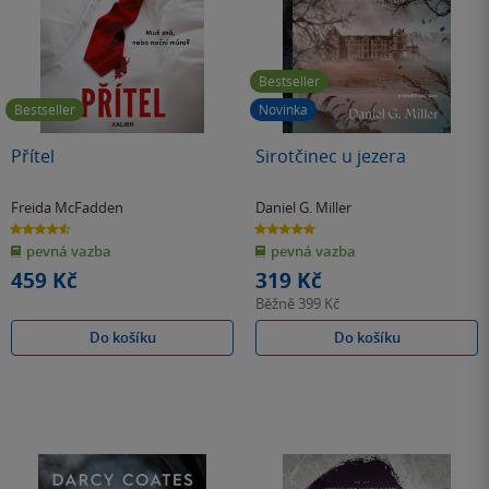
Bestseller
Bestseller
Novinka
Přítel
Sirotčinec u jezera
Freida McFadden
Daniel G. Miller
4.6
5.0
z
z
pevná vazba
pevná vazba
5
5
hvězdiček
hvězdiček
459 Kč
319 Kč
Běžně
399 Kč
Do košíku
Do košíku