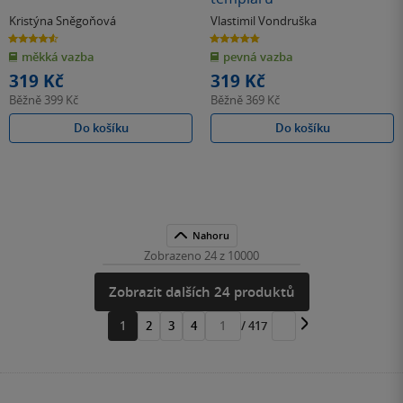
Kristýna Sněgoňová
Vlastimil Vondruška
4.6
4.8
z
z
měkká vazba
pevná vazba
5
5
hvězdiček
hvězdiček
319 Kč
319 Kč
Běžně
399 Kč
Běžně
369 Kč
Do košíku
Do košíku
Nahoru
Zobrazeno 24 z 10000
Zobrazit dalších 24 produktů
1
2
3
4
/ 417
Přejít
na
stránku