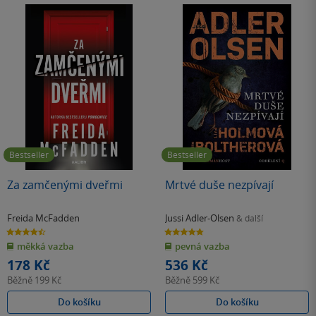
Bestseller
Bestseller
Za zamčenými dveřmi
Mrtvé duše nezpívají
Freida McFadden
Jussi Adler-Olsen
& další
4.5
4.8
z
z
měkká vazba
pevná vazba
5
5
hvězdiček
hvězdiček
178 Kč
536 Kč
Běžně
199 Kč
Běžně
599 Kč
Do košíku
Do košíku