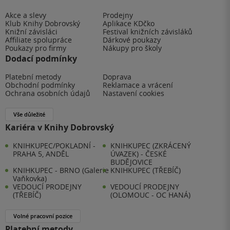
Akce a slevy
Prodejny
Klub Knihy Dobrovský
Aplikace KDčko
Knižní závisláci
Festival knižních závisláků
Affiliate spolupráce
Dárkové poukazy
Poukazy pro firmy
Nákupy pro školy
Dodací podmínky
Platební metody
Doprava
Obchodní podmínky
Reklamace a vrácení
Ochrana osobních údajů
Nastavení cookies
Vše důležité
Kariéra v Knihy Dobrovský
KNIHKUPEC/POKLADNÍ -
KNIHKUPEC (ZKRÁCENÝ
PRAHA 5, ANDĚL
ÚVAZEK) - ČESKÉ
BUDĚJOVICE
KNIHKUPEC - BRNO (Galerie
KNIHKUPEC (TŘEBÍČ)
Vaňkovka)
VEDOUCÍ PRODEJNY
VEDOUCÍ PRODEJNY
(TŘEBÍČ)
(OLOMOUC - OC HANÁ)
Volné pracovní pozice
Platební metody