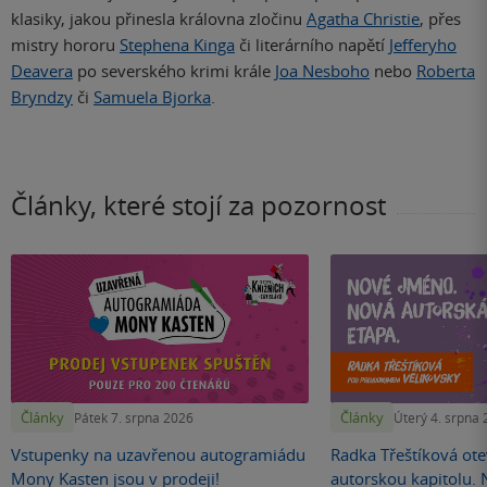
klasiky, jakou přinesla královna zločinu
Agatha Christie
, přes
mistry hororu
Stephena Kinga
či literárního napětí
Jefferyho
Deavera
po severského krimi krále
Joa Nesboho
nebo
Roberta
Bryndzy
či
Samuela Bjorka
.
Články, které stojí za pozornost
Články
Články
Pátek 7. srpna 2026
Úterý 4. srpna
Vstupenky na uzavřenou autogramiádu
Radka Třeštíková otev
Mony Kasten jsou v prodeji!
autorskou kapitolu.