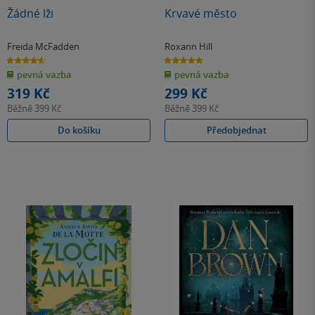
Žádné lži
Krvavé město
Freida McFadden
Roxann Hill
4.6
5.0
z
z
pevná vazba
pevná vazba
5
5
hvězdiček
hvězdiček
319 Kč
299 Kč
Běžně
399 Kč
Běžně
399 Kč
Do košíku
Předobjednat