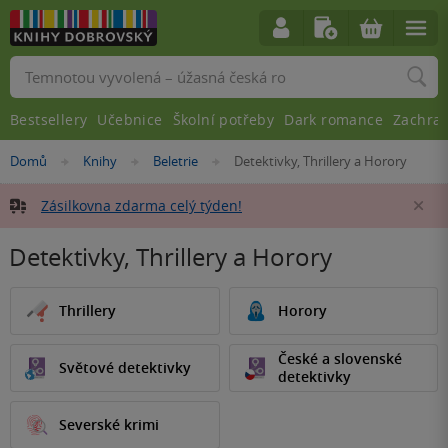
Vyhledávání
Bestsellery
Učebnice
Školní potřeby
Dark romance
Zachra
Nacházíte
Domů
Knihy
Beletrie
Detektivky, Thrillery a Horory
»
»
»
se
zde:
Zásilkovna zdarma celý týden!
Za
Detektivky, Thrillery a Horory
Thrillery
Horory
České a slovenské
Světové detektivky
detektivky
Severské krimi