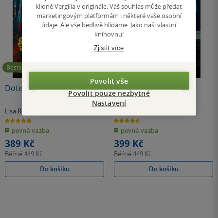
klidně Vergilia v originále. Váš souhlas může předat
marketingovým platformám i některé vaše osobní
údaje. Ale vše bedlivě hlídáme. Jako naši vlastní
knihovnu!
Zjistit více
Bestseller
Bestseller
Povolit vše
Dotek osudu
Profesorka
Povolit pouze nezbytné
Nastavení
Lisa Reganová
Freida McFadden
4.9
4.4
z
z
pevná vazba
pevná vazba
5
5
hvězdiček
hvězdiček
389 Kč
399 Kč
Běžně
449 Kč
Běžně
449 Kč
Do košíku
Do košíku