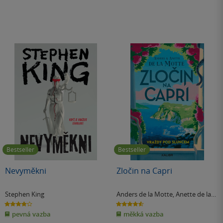
Bestseller
Bestseller
Nevyměkni
Zločin na Capri
Stephen King
Anders de la Motte
,
Anette de la
Motte
3.9
4.6
z
z
pevná vazba
měkká vazba
5
5
hvězdiček
hvězdiček