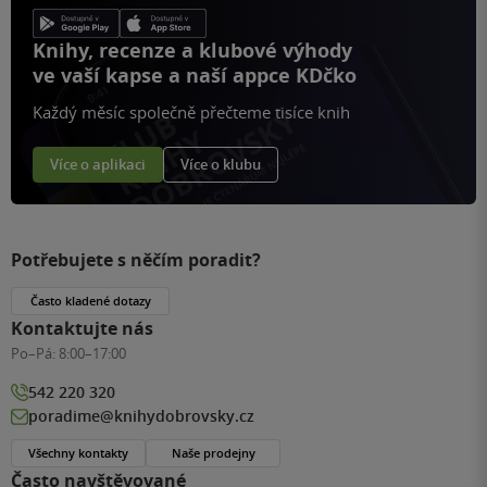
Knihy, recenze a klubové výhody
ve vaší kapse a naší appce KDčko
Každý měsíc společně přečteme tisíce knih
Více o aplikaci
Více o klubu
Potřebujete s něčím poradit?
Často kladené dotazy
Kontaktujte nás
Po–Pá:
8:00–17:00
542 220 320
poradime@knihydobrovsky.cz
Všechny kontakty
Naše prodejny
Často navštěvované