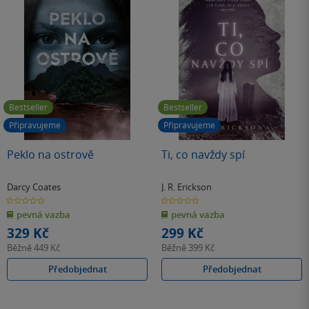
Bestseller
Bestseller
Připravujeme
Připravujeme
Peklo na ostrově
Ti, co navždy spí
Darcy Coates
J. R. Erickson
0.0
0.0
z
z
pevná vazba
pevná vazba
5
5
hvězdiček
hvězdiček
329 Kč
299 Kč
Běžně
449 Kč
Běžně
399 Kč
Předobjednat
Předobjednat