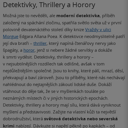
Detektivky, Thrillery a Horory
Možná jste to nevěděli, ale
moderní detektivka
, příběh
založený na spáchání zločinu, spatřila světlo světa už v první
polovině devatenáctého století díky knize
Vraždy v ulici
Morgue
Edgara Allana Poea. K detektivce neodmyslitelně patří
její dva bratři –
thriller
, který napíná čtenářovy nervy jako
špagáty, a
horor
, jenž si nebere žádné servítky a dokáže
k smrti vyděsit. Detektivky, thrillery a horory –
v nejsubtilnějších rozdílech tak odlišné, avšak v tom
nejdůležitějším společné. Jsou to knihy, které pálí, mrazí, děsí,
překvapují a baví zároveň. Jsou to příběhy, které nás nechávají
nahlédnout do nejtajnějších zákoutí lidské duše. Dokáží
vtáhnout do děje tak, že se v myšlenkách touláte po
neznámých místech či v jiných historických epochách.
Detektivky, thrillery a horory mají sílu, která dává vyniknout
myšlení a představivosti. Zažijte na vlastní kůži ta největší
dobrodružství, která
světová detektivka nebo severská
krimi
nabízejí. Dávkujte si napětí pěkně po kapkách – od