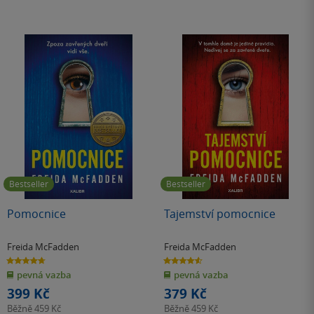
Bestseller
Bestseller
Pomocnice
Tajemství pomocnice
Freida McFadden
Freida McFadden
4.7
4.6
z
z
pevná vazba
pevná vazba
5
5
hvězdiček
hvězdiček
399 Kč
379 Kč
Běžně
459 Kč
Běžně
459 Kč