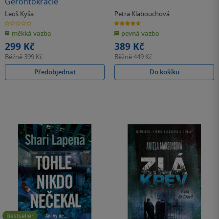
Gerontokracie
Leoš Kyša
Petra Klabouchová
0.0
4.6
z
z
měkká vazba
pevná vazba
5
5
hvězdiček
hvězdiček
299 Kč
389 Kč
Běžně
399 Kč
Běžně
449 Kč
Předobjednat
Do košíku
Bestseller