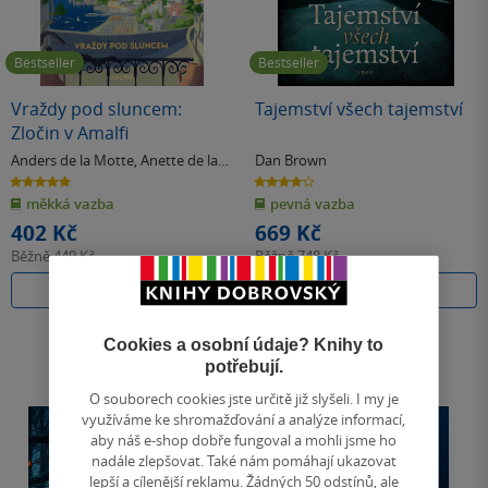
Bestseller
Bestseller
Vraždy pod sluncem:
Tajemství všech tajemství
Zločin v Amalfi
Anders de la Motte
,
Anette de la
Dan Brown
Motte
4.9
4.1
z
z
měkká vazba
pevná vazba
5
5
hvězdiček
hvězdiček
402 Kč
669 Kč
Běžně
449 Kč
Běžně
748 Kč
Do košíku
Do košíku
Cookies a osobní údaje? Knihy to
potřebují.
O souborech cookies jste určitě již slyšeli. I my je
využíváme ke shromažďování a analýze informací,
aby náš e-shop dobře fungoval a mohli jsme ho
nadále zlepšovat. Také nám pomáhají ukazovat
lepší a cílenější reklamu. Žádných 50 odstínů, ale