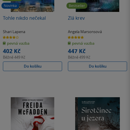
Novinka
Bestseller
Tohle nikdo nečekal
Zlá krev
Shari Lapena
Angela Marsonsová
4.0
4.8
z
z
pevná vazba
pevná vazba
5
5
hvězdiček
hvězdiček
402 Kč
447 Kč
Běžně
449 Kč
Běžně
499 Kč
Do košíku
Do košíku