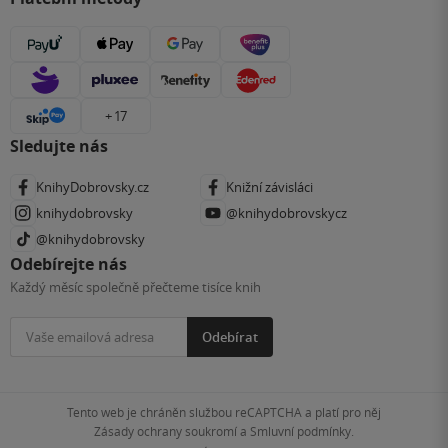
+ 17
Sledujte nás
KnihyDobrovsky.cz
Knižní závisláci
knihydobrovsky
@knihydobrovskycz
@knihydobrovsky
Odebírejte nás
Každý měsíc společně přečteme tisíce knih
Odebírat
Tento web je chráněn službou reCAPTCHA a platí pro něj
Zásady ochrany soukromí
a
Smluvní podmínky
.