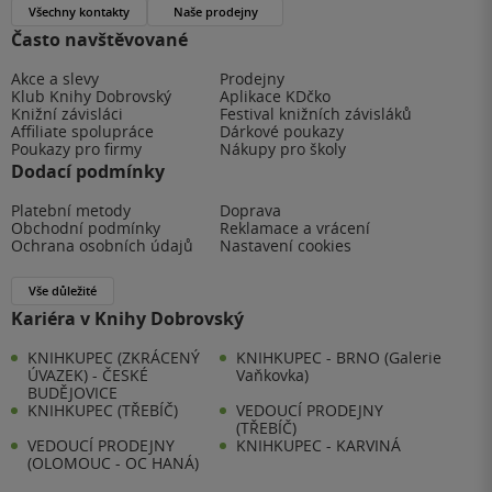
Všechny kontakty
Naše prodejny
Často navštěvované
Akce a slevy
Prodejny
Klub Knihy Dobrovský
Aplikace KDčko
Knižní závisláci
Festival knižních závisláků
Affiliate spolupráce
Dárkové poukazy
Poukazy pro firmy
Nákupy pro školy
Dodací podmínky
Platební metody
Doprava
Obchodní podmínky
Reklamace a vrácení
Ochrana osobních údajů
Nastavení cookies
Vše důležité
Kariéra v Knihy Dobrovský
KNIHKUPEC (ZKRÁCENÝ
KNIHKUPEC - BRNO (Galerie
ÚVAZEK) - ČESKÉ
Vaňkovka)
BUDĚJOVICE
KNIHKUPEC (TŘEBÍČ)
VEDOUCÍ PRODEJNY
(TŘEBÍČ)
VEDOUCÍ PRODEJNY
KNIHKUPEC - KARVINÁ
(OLOMOUC - OC HANÁ)