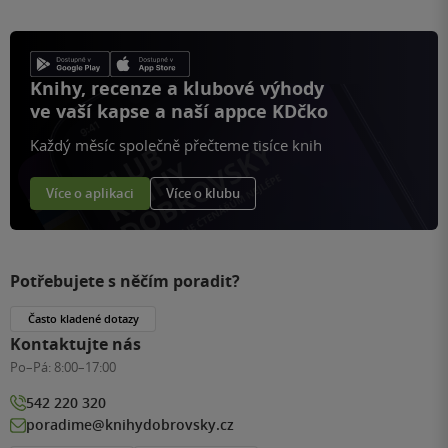
Knihy, recenze a klubové výhody
ve vaší kapse a naší appce KDčko
Každý měsíc společně přečteme tisíce knih
Více o aplikaci
Více o klubu
Potřebujete s něčím poradit?
Často kladené dotazy
Kontaktujte nás
Po–Pá:
8:00–17:00
542 220 320
poradime@knihydobrovsky.cz