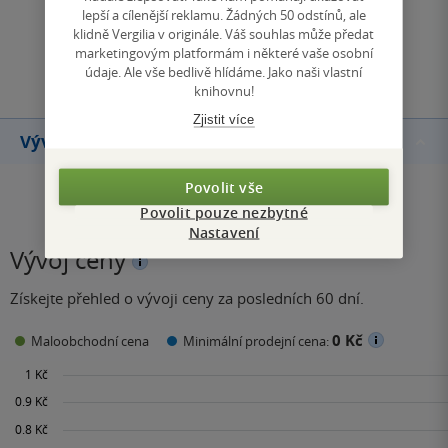
lepší a cílenější reklamu. Žádných 50 odstínů, ale
klidně Vergilia v originále. Váš souhlas může předat
marketingovým platformám i některé vaše osobní
Přidat hodnocení
údaje. Ale vše bedlivě hlídáme. Jako naši vlastní
knihovnu!
Zjistit více
Vývoj ceny
Povolit vše
Povolit pouze nezbytné
Nastavení
Vývoj ceny
Získejte přehled o vývoji ceny za posledních 60 dní.
0 Kč
Maloobchodní cena
Minimální prodejní cena: