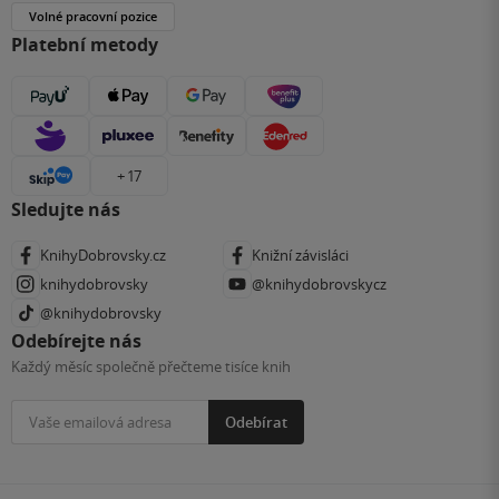
Volné pracovní pozice
Platební metody
+ 17
Sledujte nás
KnihyDobrovsky.cz
Knižní závisláci
knihydobrovsky
@knihydobrovskycz
@knihydobrovsky
Odebírejte nás
Každý měsíc společně přečteme tisíce knih
Odebírat