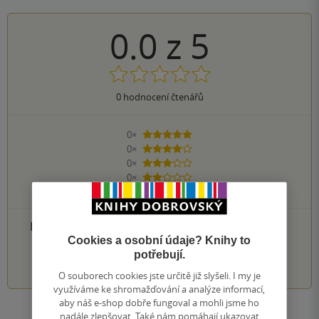
0.0
z
5
0
hodnocení čtenářů
0×
5 hvězdiček
0×
4 hvězdičky
0×
3 hvězdičky
0×
2 hvězdičky
0×
1 hvezdička
PŘIDEJTE SVÉ HODNOCENÍ PRODUKTU
Cookies a osobní údaje? Knihy to
potřebují.
1
2
3
4
5
O souborech cookies jste určitě již slyšeli. I my je
využíváme ke shromažďování a analýze informací,
aby náš e-shop dobře fungoval a mohli jsme ho
nadále zlepšovat. Také nám pomáhají ukazovat
Zobrazit všechna hodnocení