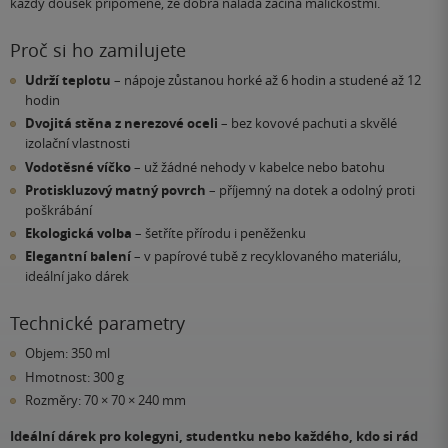
každý doušek připomene, že dobrá nálada začíná maličkostmi.
Proč si ho zamilujete
Udrží teplotu
– nápoje zůstanou horké až 6 hodin a studené až 12
hodin
Dvojitá stěna z nerezové oceli
– bez kovové pachuti a skvělé
izolační vlastnosti
Vodotěsné víčko
– už žádné nehody v kabelce nebo batohu
Protiskluzový matný povrch
– příjemný na dotek a odolný proti
poškrábání
Ekologická volba
– šetříte přírodu i peněženku
Elegantní balení
– v papírové tubě z recyklovaného materiálu,
ideální jako dárek
Technické parametry
Objem: 350 ml
Hmotnost: 300 g
Rozměry: 70 × 70 × 240 mm
Ideální dárek pro kolegyni, studentku nebo každého, kdo si rád