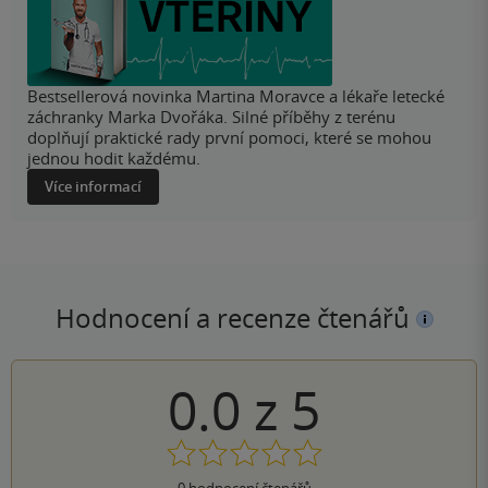
Bestsellerová novinka Martina Moravce a lékaře letecké
záchranky Marka Dvořáka. Silné příběhy z terénu
doplňují praktické rady první pomoci, které se mohou
jednou hodit každému.
Více informací
Hodnocení a recenze čtenářů
0.0
z
5
0
hodnocení čtenářů