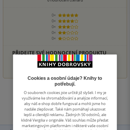
0×
5 hvězdiček
0×
4 hvězdičky
0×
3 hvězdičky
0×
2 hvězdičky
0×
1 hvezdička
PŘIDEJTE SVÉ HODNOCENÍ PRODUKTU
1
2
3
4
5
Cookies a osobní údaje? Knihy to
potřebují.
Zobrazit všechna hodnocení
O souborech cookies jste určitě již slyšeli. I my je
využíváme ke shromažďování a analýze informací,
aby náš e-shop dobře fungoval a mohli jsme ho
Přidat hodnocení
nadále zlepšovat. Také nám pomáhají ukazovat
lepší a cílenější reklamu. Žádných 50 odstínů, ale
klidně Vergilia v originále. Váš souhlas může předat
marketingovým platformám i některé vaše osobní