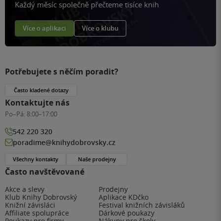
Každý měsíc společně přečteme tisíce knih
Více o aplikaci
Více o klubu
Potřebujete s něčím poradit?
Často kladené dotazy
Kontaktujte nás
Po–Pá:
8:00–17:00
542 220 320
poradime@knihydobrovsky.cz
Všechny kontakty
Naše prodejny
Často navštěvované
Akce a slevy
Prodejny
Klub Knihy Dobrovský
Aplikace KDčko
Knižní závisláci
Festival knižních závisláků
Affiliate spolupráce
Dárkové poukazy
Poukazy pro firmy
Nákupy pro školy