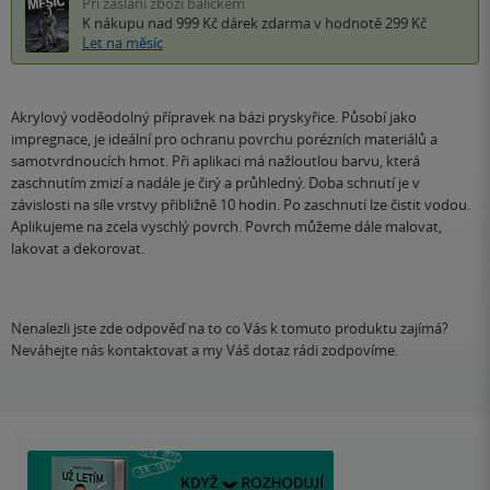
Při zaslání zboží balíčkem
K nákupu nad 999 Kč
dárek zdarma
v hodnotě 299 Kč
Let na měsíc
Akrylový voděodolný přípravek na bázi pryskyřice. Působí jako
impregnace, je ideální pro ochranu povrchu porézních materiálů a
samotvrdnoucích hmot. Při aplikaci má nažloutlou barvu, která
zaschnutím zmizí a nadále je čirý a průhledný. Doba schnutí je v
závislosti na síle vrstvy přibližně 10 hodin. Po zaschnutí lze čistit vodou.
Aplikujeme na zcela vyschlý povrch. Povrch můžeme dále malovat,
lakovat a dekorovat.
Nenalezli jste zde odpověď na to co Vás k tomuto produktu zajímá?
Neváhejte nás kontaktovat a my Váš dotaz rádi zodpovíme.