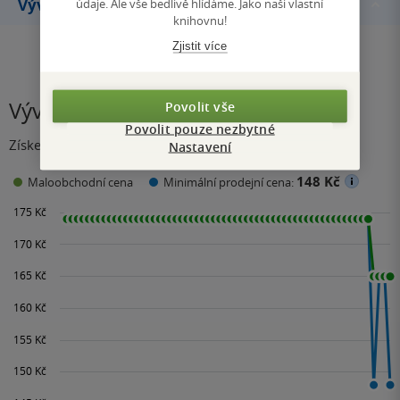
Vývoj ceny
údaje. Ale vše bedlivě hlídáme. Jako naši vlastní
knihovnu!
Zjistit více
Vývoj ceny
Povolit vše
Povolit pouze nezbytné
Získejte přehled o vývoji ceny za posledních 60 dní.
Nastavení
148 Kč
Maloobchodní cena
Minimální prodejní cena: