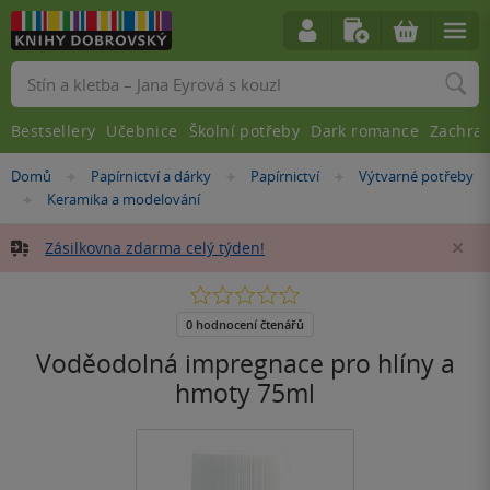
Vyhledávání
Bestsellery
Učebnice
Školní potřeby
Dark romance
Zachra
Nacházíte
Domů
Papírnictví a dárky
Papírnictví
Výtvarné potřeby
»
»
»
se
Keramika a modelování
»
zde:
Zásilkovna zdarma celý týden!
Za
0.0
z
5
0 hodnocení čtenářů
hvězdiček
Voděodolná impregnace pro hlíny a
hmoty 75ml