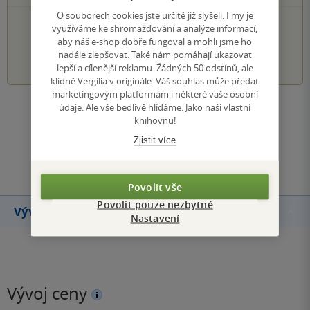
O souborech cookies jste určitě již slyšeli. I my je
PŘIDEJTE SVÉ HODNOCENÍ KNIHY
využíváme ke shromažďování a analýze informací,
aby náš e-shop dobře fungoval a mohli jsme ho
1
2
3
4
5
nadále zlepšovat. Také nám pomáhají ukazovat
lepší a cílenější reklamu. Žádných 50 odstínů, ale
klidně Vergilia v originále. Váš souhlas může předat
marketingovým platformám i některé vaše osobní
údaje. Ale vše bedlivě hlídáme. Jako naši vlastní
Zobrazit všechna hodnocení
knihovnu!
Zjistit více
Přidat hodnocení
Povolit vše
Povolit pouze nezbytné
Vývoj ceny
Nastavení
Vývoj ceny