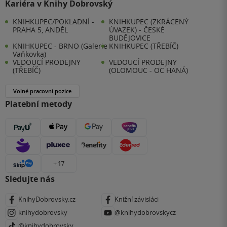
Kariéra v Knihy Dobrovský
KNIHKUPEC/POKLADNÍ -
KNIHKUPEC (ZKRÁCENÝ
PRAHA 5, ANDĚL
ÚVAZEK) - ČESKÉ
BUDĚJOVICE
KNIHKUPEC - BRNO (Galerie
KNIHKUPEC (TŘEBÍČ)
Vaňkovka)
VEDOUCÍ PRODEJNY
VEDOUCÍ PRODEJNY
(TŘEBÍČ)
(OLOMOUC - OC HANÁ)
Volné pracovní pozice
Platební metody
+ 17
Sledujte nás
KnihyDobrovsky.cz
Knižní závisláci
knihydobrovsky
@knihydobrovskycz
@knihydobrovsky