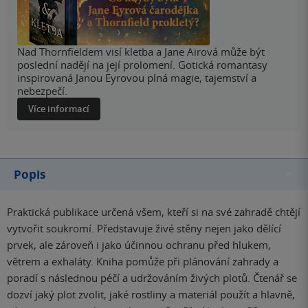
Nad Thornfieldem visí kletba a Jane Airová může být
poslední nadějí na její prolomení. Gotická romantasy
inspirovaná Janou Eyrovou plná magie, tajemství a
nebezpečí.
Více informací
Popis
Praktická publikace určená všem, kteří si na své zahradě chtějí
vytvořit soukromí. Představuje živé stěny nejen jako dělící
prvek, ale zároveň i jako účinnou ochranu před hlukem,
větrem a exhaláty. Kniha pomůže při plánování zahrady a
poradí s následnou péčí a udržováním živých plotů. Čtenář se
dozví jaký plot zvolit, jaké rostliny a materiál použít a hlavně,