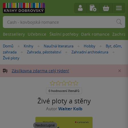
Vyhledávání
Bestsellery
Učebnice
Školní potřeby
Dark romance
Zachra
Nacházíte
Domů
Knihy
Naučná literatura
Hobby
Byt, dům,
»
»
»
»
se
zahrada
Zahrada, pěstitelství
Zahradní architektura
»
»
»
zde:
Živé ploty
Zásilkovna zdarma celý týden!
Za
0.0
z
5
0 hodnocení čtenářů
hvězdiček
Živé ploty a stěny
Autor
Walter Kolb
Nedostupné