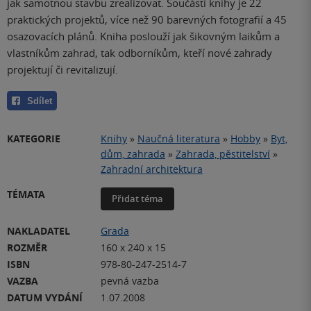
jak samotnou stavbu zrealizovat. Součástí knihy je 22
praktických projektů, více než 90 barevných fotografií a 45
osazovacích plánů. Kniha poslouží jak šikovným laikům a
vlastníkům zahrad, tak odborníkům, kteří nové zahrady
projektují či revitalizují.
Sdílet
KATEGORIE
Knihy
»
Naučná literatura
»
Hobby
»
Byt,
dům, zahrada
»
Zahrada, pěstitelství
»
Zahradní architektura
TÉMATA
Přidat téma
NAKLADATEL
Grada
ROZMĚR
160 x 240 x 15
ISBN
978-80-247-2514-7
VAZBA
pevná vazba
DATUM VYDÁNÍ
1.07.2008