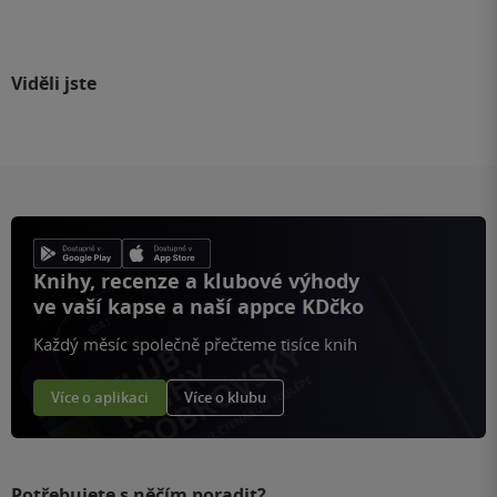
Viděli jste
Knihy, recenze a klubové výhody
ve vaší kapse a naší appce KDčko
Každý měsíc společně přečteme tisíce knih
Více o aplikaci
Více o klubu
Potřebujete s něčím poradit?