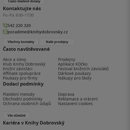
Často kladené dotazy
Kontaktujte nás
Po–Pá:
8:00–17:00
542 220 320
poradime@knihydobrovsky.cz
Všechny kontakty
Naše prodejny
Často navštěvované
Akce a slevy
Prodejny
Klub Knihy Dobrovský
Aplikace KDčko
Knižní závisláci
Festival knižních závisláků
Affiliate spolupráce
Dárkové poukazy
Poukazy pro firmy
Nákupy pro školy
Dodací podmínky
Platební metody
Doprava
Obchodní podmínky
Reklamace a vrácení
Ochrana osobních údajů
Nastavení cookies
Vše důležité
Kariéra v Knihy Dobrovský