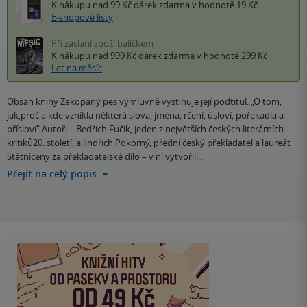
K nákupu nad 99 Kč
dárek zdarma
v hodnotě 19 Kč
E-shopové listy
Při zaslání zboží balíčkem
K nákupu nad 999 Kč
dárek zdarma
v hodnotě 299 Kč
Let na měsíc
Obsah knihy Zakopaný pes výmluvně vystihuje její podtitul: „O tom,
jak,proč a kde vznikla některá slova, jména, rčení, úsloví, pořekadla a
přísloví“.Autoři – Bedřich Fučík, jeden z největších českých literárních
kritiků20. století, a Jindřich Pokorný, přední český překladatel a laureát
Státníceny za překladatelské dílo – v ní vytvořili…
Přejít na celý popis