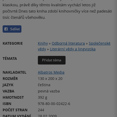
klasikou, právě díky těmto kvalitám vychází letos již
počtvrté.Dnes tato kniha zdobí knihovničky více než padesáti
tisíc čtenářů všehověku.
Sdílet
KATEGORIE
Knihy
»
Odborná literatura
»
Společenské
vědy
»
Literární vědy a lingvistika
TÉMATA
Přidat téma
NAKLADATEL
Albatros Media
ROZMĚR
130 x 200 x 20
JAZYK
čeština
VAZBA
pevná vazba
HMOTNOST
392 g
ISBN
978-80-00-02422-6
POČET STRAN
244
DATUM VYDÁNÍ
28.02.2009