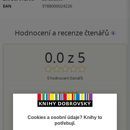
EAN
9788000024226
Hodnocení a recenze čtenářů
0.0
z
5
0
hodnocení čtenářů
0×
5 hvězdiček
0×
4 hvězdičky
0×
3 hvězdičky
0×
2 hvězdičky
0×
1 hvezdička
Cookies a osobní údaje? Knihy to
potřebují.