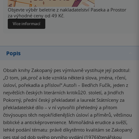
Objevte výběr beletrie z nakladatelství Paseka a Prostor
za výhodné ceny od 49 Kč.
Více informací
Popis
Obsah knihy Zakopaný pes výmluvně vystihuje její podtitul:
„O tom, jak,proč a kde vznikla některá slova, jména, rčení,
úsloví, pořekadla a přísloví“.Autoři – Bedřich Fučík, jeden z
největších českých literárních kritiků20. století, a Jindřich
Pokorný, přední český překladatel a laureát Státníceny za
překladatelské dílo – v ní vytvořili přehledný a přitom
čtivýsoupis těch nejokřídlenějších úsloví a příměrů, většinou
biblické a anticképrovenience. Mimořádná erudice a svěží,
lehké podání tématu: právě díkytěmto kvalitám se Zakopaný
pes stal od dob svého prvního vydání (1976)čtenářskou