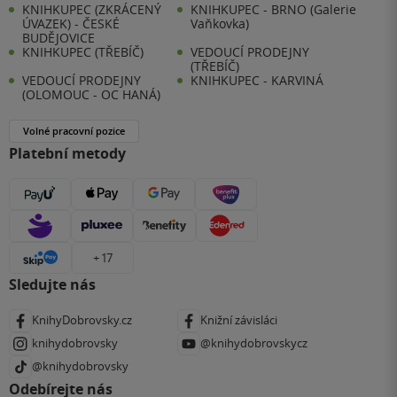
KNIHKUPEC (ZKRÁCENÝ
KNIHKUPEC - BRNO (Galerie
ÚVAZEK) - ČESKÉ
Vaňkovka)
BUDĚJOVICE
KNIHKUPEC (TŘEBÍČ)
VEDOUCÍ PRODEJNY
(TŘEBÍČ)
VEDOUCÍ PRODEJNY
KNIHKUPEC - KARVINÁ
(OLOMOUC - OC HANÁ)
Volné pracovní pozice
Platební metody
+ 17
Sledujte nás
KnihyDobrovsky.cz
Knižní závisláci
knihydobrovsky
@knihydobrovskycz
@knihydobrovsky
Odebírejte nás