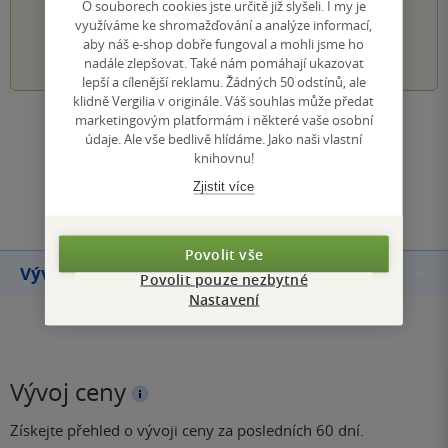
PŘIDEJTE SVÉ HODNOCENÍ KNIHY
O souborech cookies jste určitě již slyšeli. I my je
využíváme ke shromažďování a analýze informací,
aby náš e-shop dobře fungoval a mohli jsme ho
1
2
3
4
5
nadále zlepšovat. Také nám pomáhají ukazovat
lepší a cílenější reklamu. Žádných 50 odstínů, ale
klidně Vergilia v originále. Váš souhlas může předat
marketingovým platformám i některé vaše osobní
Zobrazit všechna hodnocení
údaje. Ale vše bedlivě hlídáme. Jako naši vlastní
knihovnu!
Přidat hodnocení
Zjistit více
Povolit vše
Vývoj ceny
Povolit pouze nezbytné
Nastavení
Vývoj ceny
Získejte přehled o vývoji ceny za posledních 60 dní.