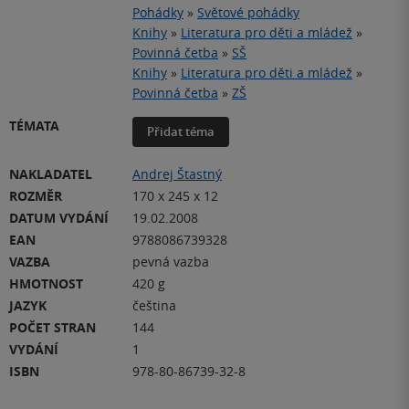
Pohádky
»
Světové pohádky
Knihy
»
Literatura pro děti a mládež
»
Povinná četba
»
SŠ
Knihy
»
Literatura pro děti a mládež
»
Povinná četba
»
ZŠ
TÉMATA
Přidat téma
NAKLADATEL
Andrej Štastný
ROZMĚR
170 x 245 x 12
DATUM VYDÁNÍ
19.02.2008
EAN
9788086739328
VAZBA
pevná vazba
HMOTNOST
420 g
JAZYK
čeština
POČET STRAN
144
VYDÁNÍ
1
ISBN
978-80-86739-32-8