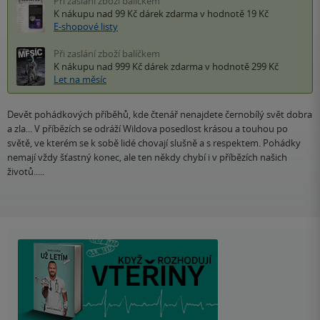
Při zaslání zboží balíčkem
K nákupu nad 99 Kč
dárek zdarma
v hodnotě 19 Kč
E-shopové listy
Při zaslání zboží balíčkem
K nákupu nad 999 Kč
dárek zdarma
v hodnotě 299 Kč
Let na měsíc
Devět pohádkových příběhů, kde čtenář nenajdete černobílý svět dobra
a zla... V příbězích se odráží Wildova posedlost krásou a touhou po
světě, ve kterém se k sobě lidé chovají slušně a s respektem. Pohádky
nemají vždy šťastný konec, ale ten někdy chybí i v příbězích našich
životů.....