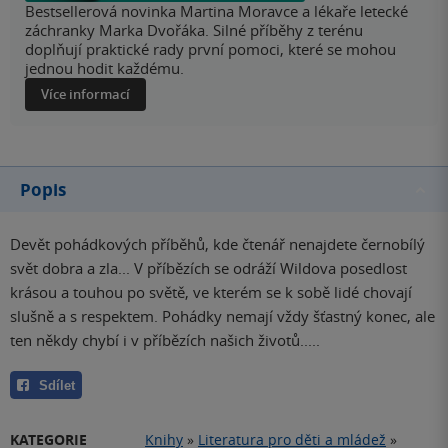
Bestsellerová novinka Martina Moravce a lékaře letecké
záchranky Marka Dvořáka. Silné příběhy z terénu
doplňují praktické rady první pomoci, které se mohou
jednou hodit každému.
Více informací
Popis
Devět pohádkových příběhů, kde čtenář nenajdete černobílý
svět dobra a zla... V příbězích se odráží Wildova posedlost
krásou a touhou po světě, ve kterém se k sobě lidé chovají
slušně a s respektem. Pohádky nemají vždy šťastný konec, ale
ten někdy chybí i v příbězích našich životů.....
Sdílet
KATEGORIE
Knihy
»
Literatura pro děti a mládež
»