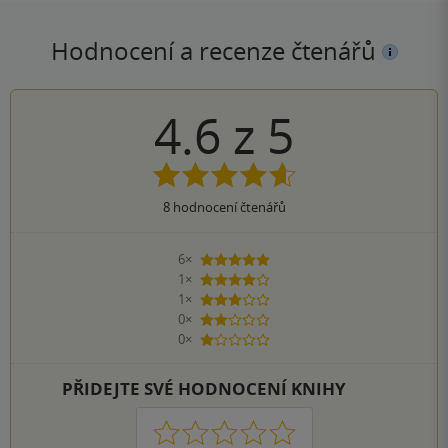
Hodnocení a recenze čtenářů
4.6
z
5
8
hodnocení čtenářů
6×
5 hvězdiček
1×
4 hvězdičky
1×
3 hvězdičky
0×
2 hvězdičky
0×
1 hvezdička
PŘIDEJTE SVÉ HODNOCENÍ KNIHY
1
2
3
4
5