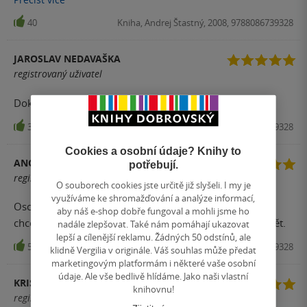
40
Kniha, Andrej Štastný, 2008, 9788086739328
JAROSLAV NEDAVAŠKA
registrovaný uživatel
Dokonalé pohádky pro ty, kdo nemají strach ze smrti.
33
Kniha, Andrej Štastný, 2008, 9788086739328
Cookies a osobní údaje? Knihy to
ANONYM
potřebují.
registrovaný uživatel
O souborech cookies jste určitě již slyšeli. I my je
využíváme ke shromažďování a analýze informací,
Oscar Wilde je člověk, kterého chcete na večírku. A taky
aby náš e-shop dobře fungoval a mohli jsme ho
chcete číst jeho pohádky dětem, aby věděli, o čem je svět.
nadále zlepšovat. Také nám pomáhají ukazovat
lepší a cílenější reklamu. Žádných 50 odstínů, ale
5
Kniha, Andrej Štastný, 2008, 9788086739328
klidně Vergilia v originále. Váš souhlas může předat
marketingovým platformám i některé vaše osobní
údaje. Ale vše bedlivě hlídáme. Jako naši vlastní
KRISTÝNA
knihovnu!
registrovaný uživatel