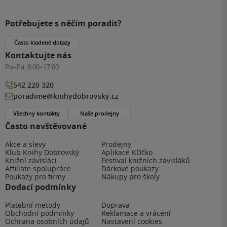
Potřebujete s něčím poradit?
Často kladené dotazy
Kontaktujte nás
Po–Pá:
8:00–17:00
542 220 320
poradime@knihydobrovsky.cz
Všechny kontakty
Naše prodejny
Často navštěvované
Akce a slevy
Prodejny
Klub Knihy Dobrovský
Aplikace KDčko
Knižní závisláci
Festival knižních závisláků
Affiliate spolupráce
Dárkové poukazy
Poukazy pro firmy
Nákupy pro školy
Dodací podmínky
Platební metody
Doprava
Obchodní podmínky
Reklamace a vrácení
Ochrana osobních údajů
Nastavení cookies