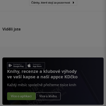
Články, které stojí za pozornost
Viděli jste
Knihy, recenze a klubové výhody
ve vaší kapse a naší appce KDčko
Každý měsíc společně přečteme tisíce knih
Více o aplikaci
Více o klubu