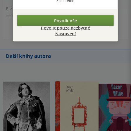
Zjistit více
Krásné pohádky pro dospělé, ve kterých můžeme najít
velká životní moudra.
Povolit vše
5
Kniha, Andrej Štastný, 2008, 9788086739328
Povolit pouze nezbytné
Nastavení
Načíst další hodnocení
Další knihy autora