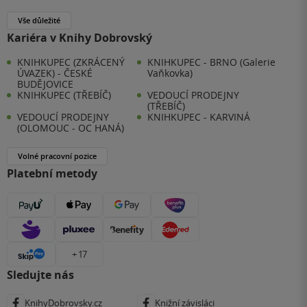
Vše důležité
Kariéra v Knihy Dobrovský
KNIHKUPEC (ZKRÁCENÝ
KNIHKUPEC - BRNO (Galerie
ÚVAZEK) - ČESKÉ
Vaňkovka)
BUDĚJOVICE
KNIHKUPEC (TŘEBÍČ)
VEDOUCÍ PRODEJNY
(TŘEBÍČ)
VEDOUCÍ PRODEJNY
KNIHKUPEC - KARVINÁ
(OLOMOUC - OC HANÁ)
Volné pracovní pozice
Platební metody
+ 17
Sledujte nás
KnihyDobrovsky.cz
Knižní závisláci