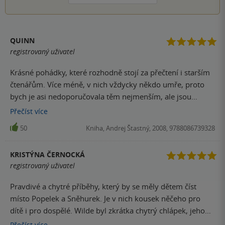
QUINN
registrovaný uživatel
Krásné pohádky, které rozhodně stojí za přečtení i starším
čtenářům. Více méně, v nich vždycky někdo umře, proto
bych je asi nedoporučovala těm nejmenším, ale jsou
opravdu hodně k zamyšlení.
Přečíst
více
50
Kniha, Andrej Štastný, 2008, 9788086739328
KRISTÝNA ČERNOCKÁ
registrovaný uživatel
Pravdivé a chytré příběhy, který by se měly dětem číst
místo Popelek a Sněhurek. Je v nich kousek něčeho pro
dítě i pro dospělé. Wilde byl zkrátka chytrý chlápek, jeho
pohádky mají duši.
Přečíst
více