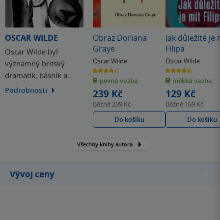
OSCAR WILDE
Obraz Doriana
Jak důležité je 
Graye
Filipa
Oscar Wilde byl
Oscar Wilde
Oscar Wilde
významný britský
4.3
4.5
dramatik, básník a
z
z
pevná vazba
měkká vazba
5
5
hvězdiček
hvězdiček
prozaik. Již od mládí rád
Podrobnosti
239 Kč
129 Kč
šokoval svými způsoby
Běžně
299 Kč
Běžně
169 Kč
veřejnost, stejně jako
Do košíku
Do košíku
netajil svou
homosexualitu. Proslul
Všechny knihy autora
svými divadelními hrami
– Jak je důležité míti Filipa
a románem – Obraz
Vývoj ceny
Doriana Graye,…