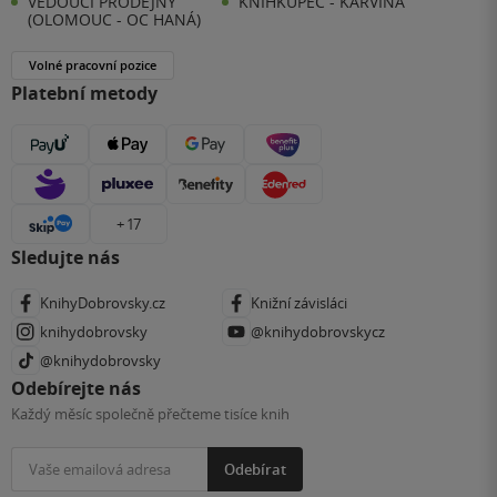
VEDOUCÍ PRODEJNY
KNIHKUPEC - KARVINÁ
(OLOMOUC - OC HANÁ)
Volné pracovní pozice
Platební metody
+ 17
Sledujte nás
KnihyDobrovsky.cz
Knižní závisláci
knihydobrovsky
@knihydobrovskycz
@knihydobrovsky
Odebírejte nás
Každý měsíc společně přečteme tisíce knih
Odebírat