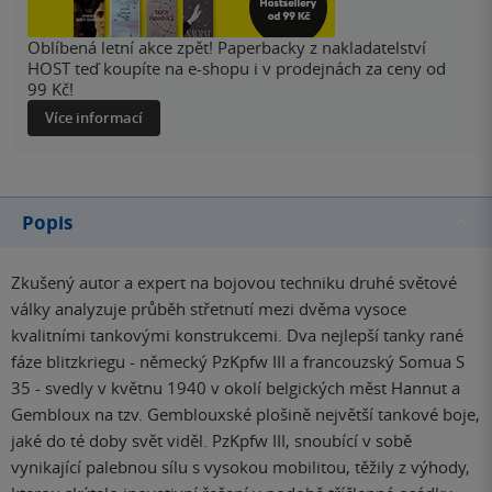
Oblíbená letní akce zpět! Paperbacky z nakladatelství
HOST teď koupíte na e-shopu i v prodejnách za ceny od
99 Kč!
Více informací
Popis
Zkušený autor a expert na bojovou techniku druhé světové
války analyzuje průběh střetnutí mezi dvěma vysoce
kvalitními tankovými konstrukcemi. Dva nejlepší tanky rané
fáze blitzkriegu - německý PzKpfw III a francouzský Somua S
35 - svedly v květnu 1940 v okolí belgických měst Hannut a
Gembloux na tzv. Gemblouxské plošině největší tankové boje,
jaké do té doby svět viděl. PzKpfw III, snoubící v sobě
vynikající palebnou sílu s vysokou mobilitou, těžily z výhody,