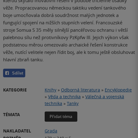
kterou skýtalo inovativní řešení v podobě tříčlenné osádky
věže. Propracovanou německou taktiku vedení tankového
boje umocňovala dobrá soudržnost malých jednotek a
fungující spojení na nižších stupních velení. Francouzské
stroje Somua S 35 měly silnější pancéřovou ochranu i větší
palebnou sílu než protivníkovy PzKpfw III. Jejich výkon však
podstatnou měrou omezovalo archaické řešení konstrukce
věže, nutící velitele nejen řídit boj, ale k tomu ještě obsluhovat
hlavní zbraň tanku.
Sdílet
KATEGORIE
Knihy
»
Odborná literatura
»
Encyklopedie
»
Věda a technika
»
Válečná a vojenská
technika
»
Tanky
TÉMATA
Přidat téma
NAKLADATEL
Grada