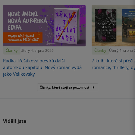
Články
Články
Úterý 4. srpna 2026
Úterý 4. srpna
Radka Třeštíková otevírá další
7 knih, které si přečí
autorskou kapitolu. Nový román vydá
romance, thrillery, d
jako Velikovsky
Články, které stojí za pozornost
Viděli jste