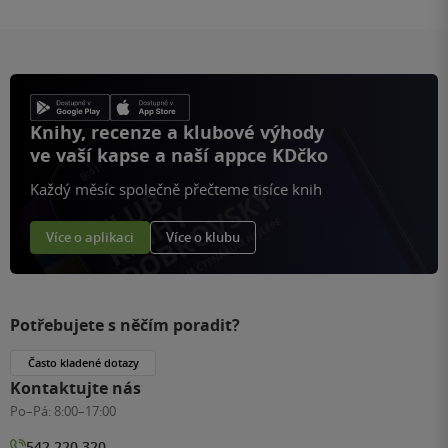
Knihy, recenze a klubové výhody
ve vaší kapse a naší appce KDčko
Každý měsíc společně přečteme tisíce knih
Více o aplikaci
Více o klubu
Potřebujete s něčím poradit?
Často kladené dotazy
Kontaktujte nás
Po–Pá:
8:00–17:00
542 220 320