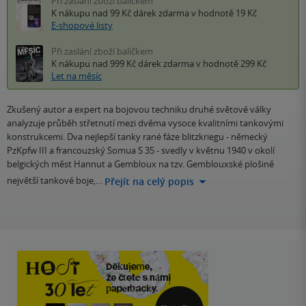
Při zaslání zboží balíčkem
K nákupu nad 99 Kč
dárek zdarma
v hodnotě 19 Kč
E-shopové listy
Při zaslání zboží balíčkem
K nákupu nad 999 Kč
dárek zdarma
v hodnotě 299 Kč
Let na měsíc
Zkušený autor a expert na bojovou techniku druhé světové války
analyzuje průběh střetnutí mezi dvěma vysoce kvalitními tankovými
konstrukcemi. Dva nejlepší tanky rané fáze blitzkriegu - německý
PzKpfw III a francouzský Somua S 35 - svedly v květnu 1940 v okolí
belgických měst Hannut a Gembloux na tzv. Gemblouxské plošině
největší tankové boje,…
Přejít na celý popis