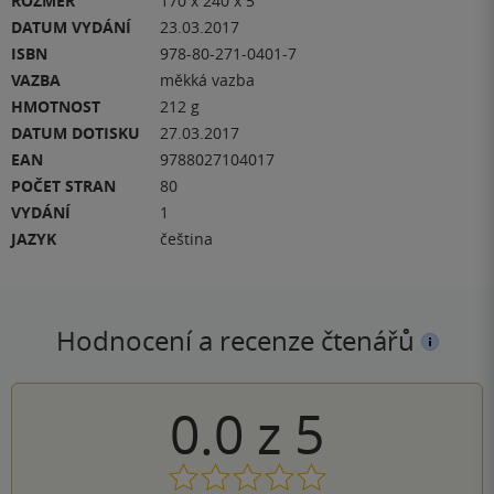
ROZMĚR
170 x 240 x 5
DATUM VYDÁNÍ
23.03.2017
ISBN
978-80-271-0401-7
VAZBA
měkká vazba
HMOTNOST
212 g
DATUM DOTISKU
27.03.2017
EAN
9788027104017
POČET STRAN
80
VYDÁNÍ
1
JAZYK
čeština
Hodnocení a recenze čtenářů
0.0
z
5