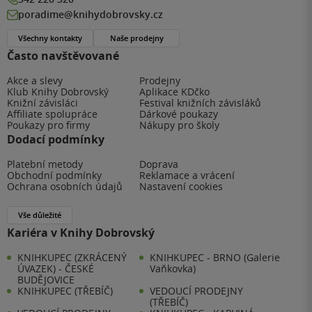
poradime@knihydobrovsky.cz
Všechny kontakty
Naše prodejny
Často navštěvované
Akce a slevy
Prodejny
Klub Knihy Dobrovský
Aplikace KDčko
Knižní závisláci
Festival knižních závisláků
Affiliate spolupráce
Dárkové poukazy
Poukazy pro firmy
Nákupy pro školy
Dodací podmínky
Platební metody
Doprava
Obchodní podmínky
Reklamace a vrácení
Ochrana osobních údajů
Nastavení cookies
Vše důležité
Kariéra v Knihy Dobrovský
KNIHKUPEC (ZKRÁCENÝ
KNIHKUPEC - BRNO (Galerie
ÚVAZEK) - ČESKÉ
Vaňkovka)
BUDĚJOVICE
KNIHKUPEC (TŘEBÍČ)
VEDOUCÍ PRODEJNY
(TŘEBÍČ)