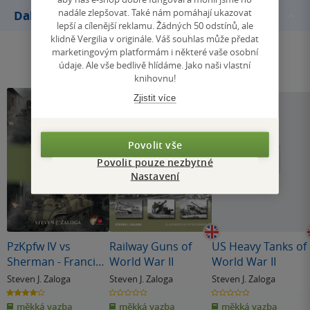
nadále zlepšovat. Také nám pomáhají ukazovat
Další knihy autora
lepší a cílenější reklamu. Žádných 50 odstínů, ale
klidně Vergilia v originále. Váš souhlas může předat
marketingovým platformám i některé vaše osobní
údaje. Ale vše bedlivě hlídáme. Jako naši vlastní
knihovnu!
Zjistit více
Povolit vše
Povolit pouze nezbytné
Nastavení
PzKpfw IV vs
Railway Guns of
US Heavy Tanks of
Sherman - Francie
World War II
World War II
1944
Steven J. Zaloga
Steven J. Zaloga
Steven J. Zaloga
4.0
0.0
0.0
z
z
z
měkká vazba
měkká vazba
měkká vazba
5
5
5