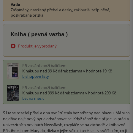
Vada
Zašpiněný, natržený přebal a desky, zažloutlá, zašpiněná,
poškrábaná ořízka.
Kniha (
pevná vazba
)
Produkt je vyprodaný.
Při zaslání zboží balíčkem
K nákupu nad 99 Kč
dárek zdarma
v hodnotě 19 Kč
E-shopové listy
Při zaslání zboží balíčkem
K nákupu nad 999 Kč
dárek zdarma
v hodnotě 299 Kč
Let na měsíc
S Liv se rozešel přítel a ona nyní zůstala bez střechy nad hlavou. Má si co
nejdříve najít nový byt a odstěhovat se. Když téhož dne přijde i o práci v
univerzitních novinách Newsflash, rozpláče se na záchodě v knihovně.
Přistihne ji tam Matylda, dívka v jejím věku, které se Liv svěří s tím, co ji