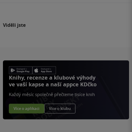
Viděli jste
Knihy, recenze a klubové výhody
ve vaší kapse a naší appce KDčko
Každý měsíc společně přečteme tisíce knih
Více o aplikaci
Více o klubu