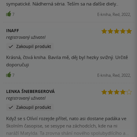
sympatické. Nádherná séria. Teším sa na ďalšie diely..
7
E-kniha, Red, 2022,
INAFF
registrovaný uživatel
Zakoupil produkt
Krásná, čtivá kniha. Bavila mě, děj byl hezky svižný. Určitě
doporučuji
7
E-kniha, Red, 2022,
LENKA ŠNEBERGEROVÁ
registrovaný uživatel
Zakoupil produkt
Když se s Olívií rozejde přítel, nato asi dostane padáka ve
školním časopise, se sesype na záchodcích, kde na ni
naráží Matylda. Ta zrovna shání nového spolubydlícího a