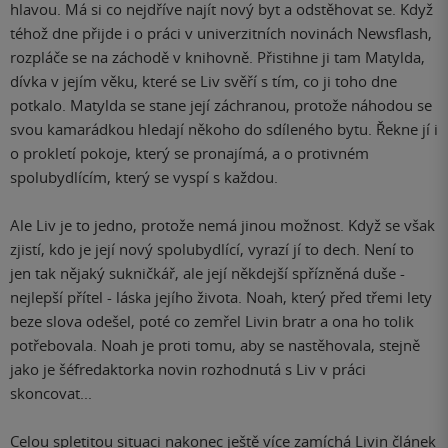
hlavou. Má si co nejdříve najít nový byt a odstěhovat se. Když
téhož dne přijde i o práci v univerzitních novinách Newsflash,
rozpláče se na záchodě v knihovně. Přistihne ji tam Matylda,
dívka v jejím věku, které se Liv svěří s tím, co ji toho dne
potkalo. Matylda se stane její záchranou, protože náhodou se
svou kamarádkou hledají někoho do sdíleného bytu. Řekne jí i
o prokletí pokoje, který se pronajímá, a o protivném
spolubydlícím, který se vyspí s každou.
Ale Liv je to jedno, protože nemá jinou možnost. Když se však
zjistí, kdo je její nový spolubydlící, vyrazí jí to dech. Není to
jen tak nějaký sukničkář, ale její někdejší spřízněná duše -
nejlepší přítel - láska jejího života. Noah, který před třemi lety
beze slova odešel, poté co zemřel Livin bratr a ona ho tolik
potřebovala. Noah je proti tomu, aby se nastěhovala, stejně
jako je šéfredaktorka novin rozhodnutá s Liv v práci
skoncovat...
Celou spletitou situaci nakonec ještě více zamíchá Livin článek