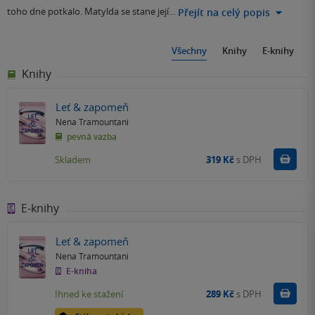
toho dne potkalo. Matylda se stane její…
Přejít na celý popis
Všechny
Knihy
E-knihy
Knihy
Leť & zapomeň
Nena Tramountani
pevná vazba
Do k
Skladem
319 Kč
s DPH
E-knihy
Leť & zapomeň
Nena Tramountani
E-kniha
Koupit
Ihned ke stažení
289 Kč
s DPH