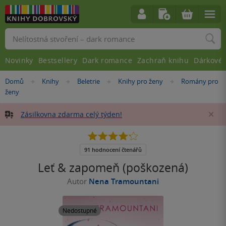
Vyhledávání
Novinky
Bestsellery
Dark romance
Zachraň knihu
Dárkové 
Nacházíte
Domů
Knihy
Beletrie
Knihy pro ženy
Romány pro
»
»
»
»
se
ženy
zde:
Zásilkovna zdarma celý týden!
Za
4.2
z
5
91 hodnocení čtenářů
hvězdiček
Leť & zapomeň (poškozená)
Autor
Nena Tramountani
Nedostupné