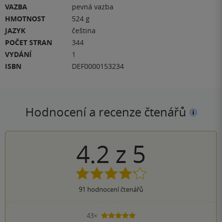
VAZBA
pevná vazba
HMOTNOST
524 g
JAZYK
čeština
POČET STRAN
344
VYDÁNÍ
1
ISBN
DEF0000153234
Hodnocení a recenze čtenářů
4.2
z
5
91
hodnocení čtenářů
43×
5 hvězdiček