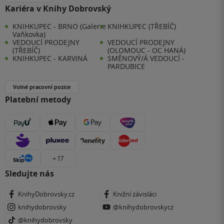
Kariéra v Knihy Dobrovský
KNIHKUPEC - BRNO (Galerie
KNIHKUPEC (TŘEBÍČ)
Vaňkovka)
VEDOUCÍ PRODEJNY
VEDOUCÍ PRODEJNY
(TŘEBÍČ)
(OLOMOUC - OC HANÁ)
KNIHKUPEC - KARVINÁ
SMĚNOVÝ/Á VEDOUCÍ -
PARDUBICE
Volné pracovní pozice
Platební metody
+ 17
Sledujte nás
KnihyDobrovsky.cz
Knižní závisláci
knihydobrovsky
@knihydobrovskycz
@knihydobrovsky