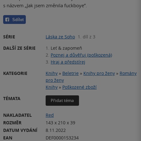
s názvem „Jak jsem změnila fuckboye“.
Sdílet
SÉRIE
Láska ze Soho
1. díl z 3
DALŠÍ ZE SÉRIE
1.
Leť & zapomeň
2.
Poznej a důvěřuj (poškozená)
3.
Hraj a předstírej
KATEGORIE
Knihy
»
Beletrie
»
Knihy pro ženy
»
Romány
pro ženy
Knihy
»
Poškozené zboží
TÉMATA
Přidat téma
NAKLADATEL
Red
ROZMĚR
143 x 210 x 39
DATUM VYDÁNÍ
8.11.2022
EAN
DEF0000153234