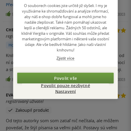
událost a osud tomu chce aby na sebe opět narazily. Moc
Přečíst
více
O souborech cookies jste určitě již slyšeli. I my je
hezky napsaný příběh, kniha se četla úplně sama. Všechny
využíváme ke shromažďování a analýze informací,
9
Kniha, Red, 2022, 9788027710003
aby náš e-shop dobře fungoval a mohli jsme ho
postavy se mi moc líbí, hlavně se mi zalíbila Matylda, která
nadále zlepšovat. Také nám pomáhají ukazovat
se Liv hned snaží pomoci i když ji nezná. Když jsem knihu
lepší a cílenější reklamu. Žádných 50 odstínů, ale
CHELLI
četla, zaskočilo mě jak lehce s ní sdílím emoce, které oni
klidně Vergilia v originále. Váš souhlas může předat
registrovaný uživatel
právě prožívají. Na knihu jsem narazila náhodou a jsem
marketingovým platformám i některé vaše osobní
údaje. Ale vše bedlivě hlídáme. Jako naši vlastní
Hodnoceno z aplikace
ráda, že se ke mě dostala. Kniha je ze série tak jsem
knihovnu!
zvědavá jestli se ke mě dostanou i ty další.
Knihu jsem přečetla jedním dechem a velmi těžko se mi od
Zjistit více
ní odcházelo. Uvěřitelné postavy, svižný děj, spousty emocí
a styl psaní, který mi sedl. Skvělá kniha, určitě doporučuji.
Povolit vše
8
Kniha, Red, 2022, 9788027710003
Povolit pouze nezbytné
Nastavení
EVA
registrovaný uživatel
Zakoupil produkt
Od tejto autorky som som zatiaľ nič nečítala, ale môžem
povedať, že štýl písania sa veľmi páčil. Postavy sú veľmi