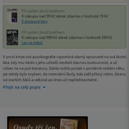
Při zaslání zboží balíčkem
K nákupu nad 99 Kč
dárek zdarma
v hodnotě 19 Kč
E-shopové listy
Při zaslání zboží balíčkem
K nákupu nad 999 Kč
dárek zdarma
v hodnotě 299 Kč
Let na měsíc
V první knize své autobiografie vzpomíná slavný spisovatel na svá školní
léta, kdy mu nikdo z jeho učitelů nevěstil slavnou budoucnost, a už
vůbec ne na poli literatury. Dahla rodiče poslali v poměrně nízkém věku,
jak tehdy bylo zvykem, do internátní školy, kde zažil přísný režim, šikanu
od starších žáků a celkově asi dnes už nepředstavitelné…
Přejít na celý popis