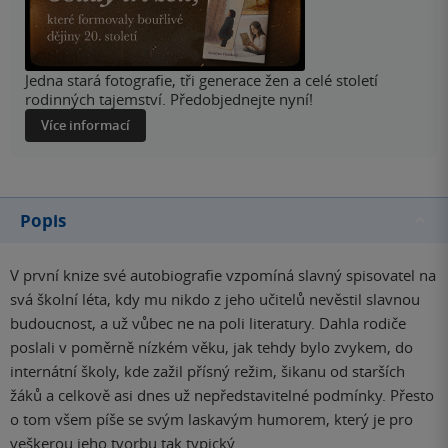
Jedna stará fotografie, tři generace žen a celé století
rodinných tajemství. Předobjednejte nyní!
Více informací
Popis
V první knize své autobiografie vzpomíná slavný spisovatel na
svá školní léta, kdy mu nikdo z jeho učitelů nevěstil slavnou
budoucnost, a už vůbec ne na poli literatury. Dahla rodiče
poslali v poměrně nízkém věku, jak tehdy bylo zvykem, do
internátní školy, kde zažil přísný režim, šikanu od starších
žáků a celkově asi dnes už nepředstavitelné podmínky. Přesto
o tom všem píše se svým laskavým humorem, který je pro
veškerou jeho tvorbu tak typický.