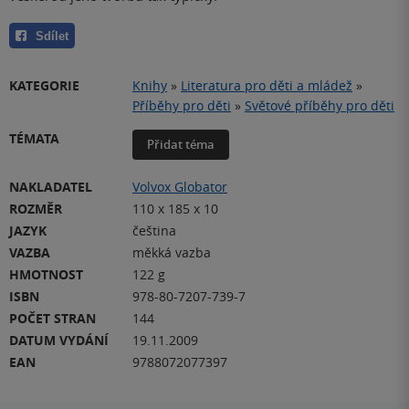
Sdílet
KATEGORIE
Knihy
»
Literatura pro děti a mládež
»
Příběhy pro děti
»
Světové příběhy pro děti
TÉMATA
Přidat téma
NAKLADATEL
Volvox Globator
ROZMĚR
110 x 185 x 10
JAZYK
čeština
VAZBA
měkká vazba
HMOTNOST
122 g
ISBN
978-80-7207-739-7
POČET STRAN
144
DATUM VYDÁNÍ
19.11.2009
EAN
9788072077397