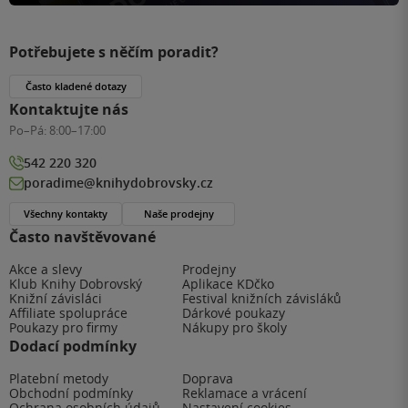
Potřebujete s něčím poradit?
Často kladené dotazy
Kontaktujte nás
Po–Pá:
8:00–17:00
542 220 320
poradime@knihydobrovsky.cz
Všechny kontakty
Naše prodejny
Často navštěvované
Akce a slevy
Prodejny
Klub Knihy Dobrovský
Aplikace KDčko
Knižní závisláci
Festival knižních závisláků
Affiliate spolupráce
Dárkové poukazy
Poukazy pro firmy
Nákupy pro školy
Dodací podmínky
Platební metody
Doprava
Obchodní podmínky
Reklamace a vrácení
Ochrana osobních údajů
Nastavení cookies