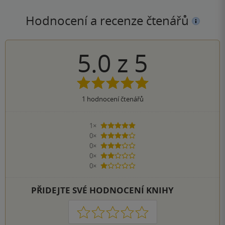
Hodnocení a recenze čtenářů
5.0
z
5
1
hodnocení čtenářů
1×
5 hvězdiček
0×
4 hvězdičky
0×
3 hvězdičky
0×
2 hvězdičky
0×
1 hvezdička
PŘIDEJTE SVÉ HODNOCENÍ KNIHY
1
2
3
4
5