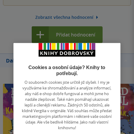
Zobrazit všechna hodnocení
Přidat hodnocení
Další knihy autora
Cookies a osobní údaje? Knihy to
potřebují.
O souborech cookies jste určitě již slyšeli. I my je
využíváme ke shromažďování a analýze informací,
aby náš e-shop dobře fungoval a mohli jsme ho
nadále zlepšovat. Také nám pomáhají ukazovat
lepší a cílenější reklamu. Žádných 50 odstínů, ale
klidně Vergilia v originále. Váš souhlas může předat
marketingovým platformám i některé vaše osobní
údaje. Ale vše bedlivě hlídáme. Jako naši vlastní
knihovnu!