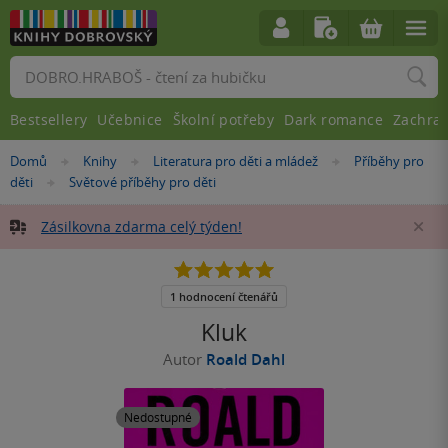
Vyhledávání
Bestsellery
Učebnice
Školní potřeby
Dark romance
Zachra
Nacházíte
Domů
Knihy
Literatura pro děti a mládež
Příběhy pro
»
»
»
se
děti
Světové příběhy pro děti
»
zde:
Zásilkovna zdarma celý týden!
Za
5.0
z
5
1 hodnocení čtenářů
hvězdiček
Kluk
Autor
Roald Dahl
Nedostupné