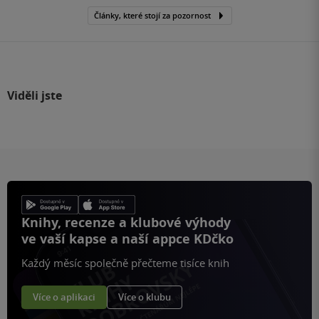
Články, které stojí za pozornost
Viděli jste
Knihy, recenze a klubové výhody
ve vaší kapse a naší appce KDčko
Každý měsíc společně přečteme tisíce knih
Více o aplikaci
Více o klubu