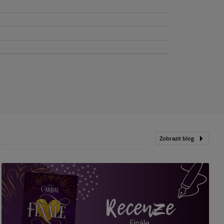
Zobrazit blog
„
p