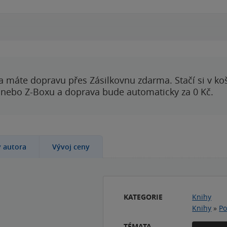
00:00
00:00
a máte dopravu přes Zásilkovnu zdarma. Stačí si v ko
 nebo Z-Boxu a doprava bude automaticky za 0 Kč.
y autora
Vývoj ceny
KATEGORIE
Knihy
Knihy
»
Po
TÉMATA