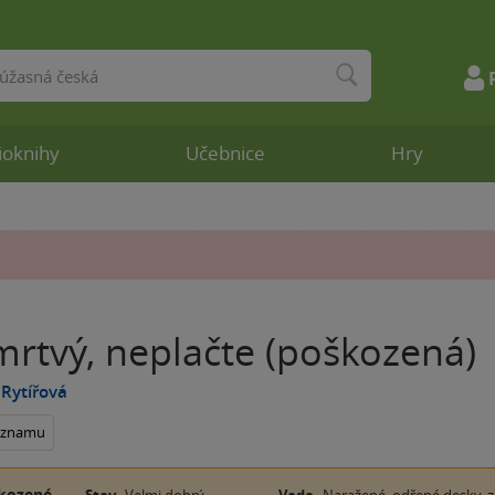
ioknihy
Učebnice
Hry
mrtvý, neplačte (poškozená)
Rytířová
seznamu
kozené