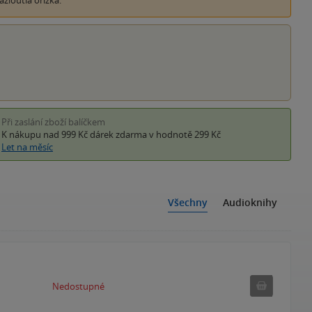
žloutlá ořízka.
Při zaslání zboží balíčkem
K nákupu nad 999 Kč
dárek zdarma
v hodnotě 299 Kč
Let na měsíc
Všechny
Audioknihy
Nedostupné
Nedostupné