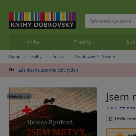
Vyhledávání
Knihy
E-knihy
Aud
Nacházíte
Domů
Knihy
Archiv
Nezobrazené - Neknižní
»
»
»
se
zde:
Zásilkovna zdarma celý týden!
Jsem 
Nedostupné
Autor
Helena 
Uložit do 
Poš