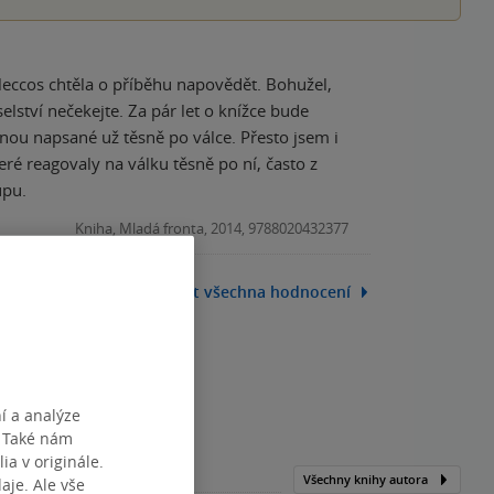
 leccos chtěla o příběhu napovědět. Bohužel,
lství nečekejte. Za pár let o knížce bude
inou napsané už těsně po válce. Přesto jsem i
eré reagovaly na válku těsně po ní, často z
upu.
Kniha, Mladá fronta, 2014, 9788020432377
Zobrazit všechna hodnocení
í a analýze
. Také nám
ia v originále.
Všechny knihy autora
je. Ale vše