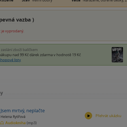
Stav
Velmi dobrý
Vada
Naražené, odřené desky, za
pevná vazba
)
 je vyprodaný.
i zaslání zboží balíčkem
nákupu nad 99 Kč
dárek zdarma
v hodnotě 19 Kč
shopové listy
hy
Jsem mrtvý, neplačte
Přehrát ukázku
Helena Rytířová
Audiokniha
(mp3)