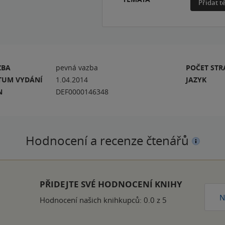
Přidat 
ZBA
pevná vazba
POČET ST
TUM VYDÁNÍ
1.04.2014
JAZYK
N
DEF0000146348
Hodnocení a recenze čtenářů
PŘIDEJTE SVÉ HODNOCENÍ KNIHY
N
Hodnocení našich knihkupců: 0.0 z 5