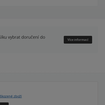
šíku vybrat doručení do
Více informací
škozené zboží