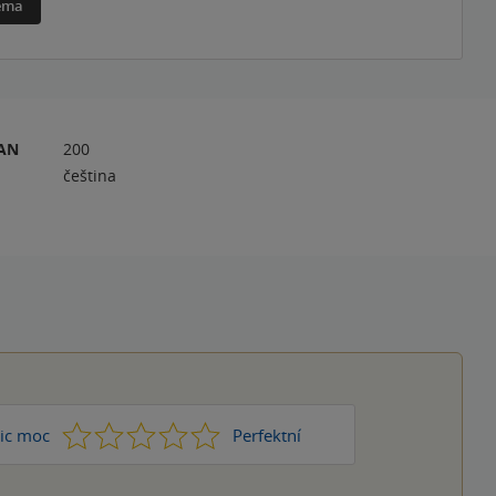
téma
RAN
200
čeština
1
2
3
4
5
ic moc
Perfektní