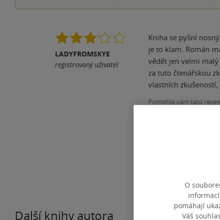
Kniha se pyšní nosný
je to klam. Román má 
LADYFROMSKYE
vědět jen velmi malý 
registrovaný uživatel
za tuto čtenářskou zk
vlastních zkušeností,
Pomohla vám tato rece
O souborec
informací
pomáhají ukazo
Další knihy autora
Váš souhla