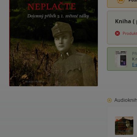
Kniha (
Produkt
Př
K 
E-
Audiokni