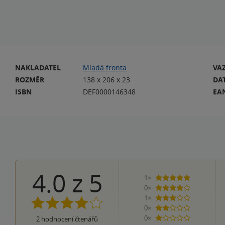
NAKLADATEL
Mladá fronta
VA
ROZMĚR
138 x 206 x 23
DA
ISBN
DEF0000146348
EA
4.0
z
5
1×
5 hvězdiček
0×
4 hvězdičky
1×
3 hvězdičky
0×
2 hvězdičky
0×
2
hodnocení čtenářů
1 hvezdička