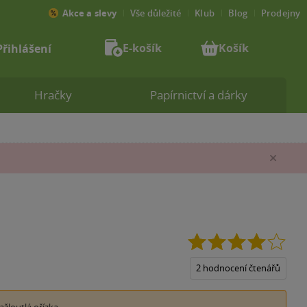
Akce a slevy
Vše důležité
Klub
Blog
Prodejny
E-košík
Košík
Přihlášení
Hračky
Papírnictví a dárky
Zav
4.0
z
5
2 hodnocení čtenářů
hvěz