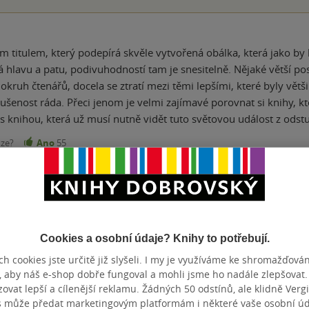
m titulem, který podepírá skvěle vytvořená obálka, která jako by
hlavu a patu, podivuhodností tam je snesitelně. Nějaké větší pose
okruh čtenářů, docela se ztratí mezi těmi lepšími, které byly větš
ušenost ráda. Přeci jenom je velmi zajímavé porovnat si knihy, kt
 s knihou, která už musí nutně vidět tuto světovou událost z odst
nze?
Ano
55
Přidat hodnocení
Cookies a osobní údaje? Knihy to potřebují.
h cookies jste určitě již slyšeli. I my je využíváme ke shromažďován
, aby náš e-shop dobře fungoval a mohli jsme ho nadále zlepšovat
vat lepší a cílenější reklamu. Žádných 50 odstínů, ale klidně Vergil
s může předat marketingovým platformám i některé vaše osobní úda