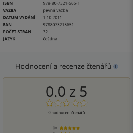
ISBN
978-80-7321-565-1
VAZBA
pevná vazba
DATUM VYDÁNÍ
1.10.2011
EAN
9788073215651
POČET STRAN
32
JAZYK
čeština
Hodnocení a recenze čtenářů
0.0
z
5
0
hodnocení čtenářů
0×
5 hvězdiček