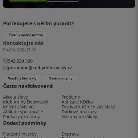
Potřebujete s něčím poradit?
Často kladené dotazy
Kontaktujte nás
Po–Pá:
8:00–17:00
542 220 320
poradime@knihydobrovsky.cz
Všechny kontakty
Naše prodejny
Často navštěvované
Akce a slevy
Prodejny
Klub Knihy Dobrovský
Aplikace KDčko
Knižní závisláci
Festival knižních závisláků
Affiliate spolupráce
Dárkové poukazy
Poukazy pro firmy
Nákupy pro školy
Dodací podmínky
Platební metody
Doprava