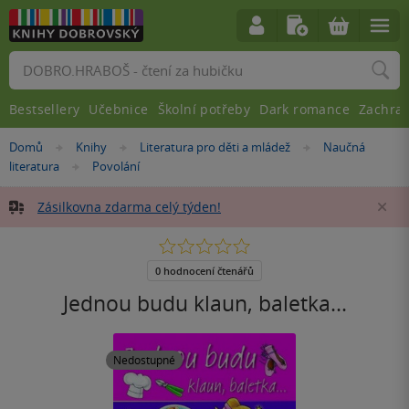
Vyhledávání
Bestsellery
Učebnice
Školní potřeby
Dark romance
Zachra
Nacházíte
Domů
Knihy
Literatura pro děti a mládež
Naučná
»
»
»
se
literatura
Povolání
»
zde:
Zásilkovna zdarma celý týden!
Za
0.0
z
5
0 hodnocení čtenářů
hvězdiček
Jednou budu klaun, baletka...
Nedostupné