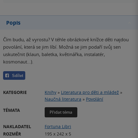
Popis
Čím budu, až vyrostu? V téhle obrázkové knížce děti najdou
povolání, která se jim líbí. Možná se jim podaří svůj sen
uskutečnit (klaun, baletka, květinářka, instalatér,
kosmonaut...).
Sdílet
KATEGORIE
Knihy
»
Literatura pro děti a mládež
»
Naučná literatura
»
Povolání
TÉMATA
Přidat téma
NAKLADATEL
Fortuna Libri
ROZMĚR
195 x 242 x 5