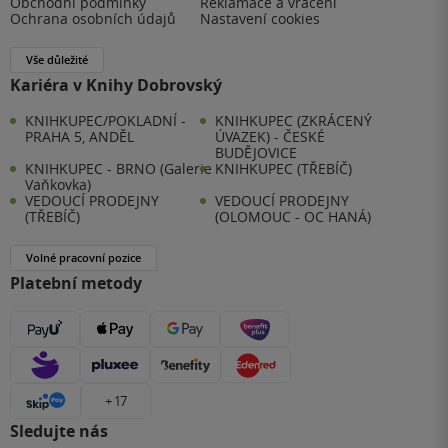
Obchodní podmínky
Reklamace a vrácení
Ochrana osobních údajů
Nastavení cookies
Vše důležité
Kariéra v Knihy Dobrovský
KNIHKUPEC/POKLADNÍ -
KNIHKUPEC (ZKRÁCENÝ
PRAHA 5, ANDĚL
ÚVAZEK) - ČESKÉ
BUDĚJOVICE
KNIHKUPEC - BRNO (Galerie
KNIHKUPEC (TŘEBÍČ)
Vaňkovka)
VEDOUCÍ PRODEJNY
VEDOUCÍ PRODEJNY
(TŘEBÍČ)
(OLOMOUC - OC HANÁ)
Volné pracovní pozice
Platební metody
+ 17
Sledujte nás