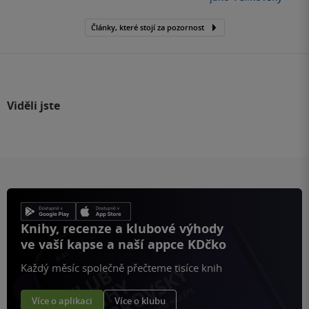
Články, které stojí za pozornost
Viděli jste
Knihy, recenze a klubové výhody
ve vaší kapse a naší appce KDčko
Každý měsíc společně přečteme tisíce knih
Více o aplikaci
Více o klubu