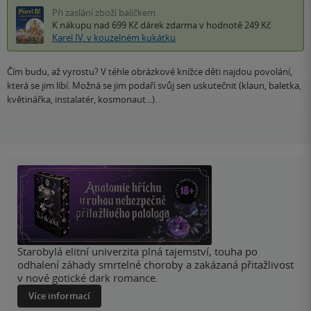
Při zaslání zboží balíčkem
K nákupu nad 699 Kč
dárek zdarma
v hodnotě 249 Kč
Karel IV. v kouzelném kukátku
Čím budu, až vyrostu? V téhle obrázkové knížce děti najdou povolání,
která se jim líbí. Možná se jim podaří svůj sen uskutečnit (klaun, baletka,
květinářka, instalatér, kosmonaut...).
Starobylá elitní univerzita plná tajemství, touha po
odhalení záhady smrtelné choroby a zakázaná přitažlivost
v nové gotické dark romance.
Více informací