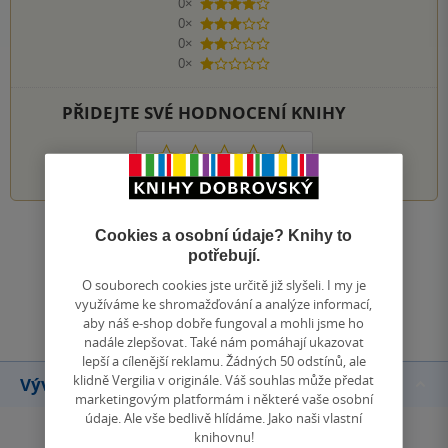
0×
4 hvězdičky
0×
3 hvězdičky
0×
2 hvězdičky
0×
1 hvezdička
PŘIDEJTE SVÉ HODNOCENÍ KNIHY
1
2
3
4
5
Cookies a osobní údaje? Knihy to
Zobrazit všechna hodnocení
potřebují.
O souborech cookies jste určitě již slyšeli. I my je
Přidat hodnocení
využíváme ke shromažďování a analýze informací,
aby náš e-shop dobře fungoval a mohli jsme ho
nadále zlepšovat. Také nám pomáhají ukazovat
lepší a cílenější reklamu. Žádných 50 odstínů, ale
klidně Vergilia v originále. Váš souhlas může předat
Vývoj ceny
marketingovým platformám i některé vaše osobní
údaje. Ale vše bedlivě hlídáme. Jako naši vlastní
knihovnu!