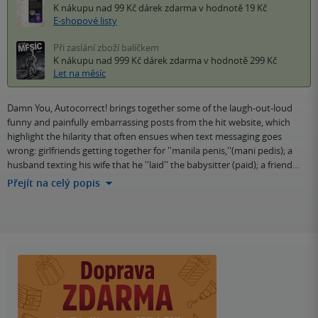
K nákupu nad 99 Kč
dárek zdarma
v hodnotě 19 Kč
E-shopové listy
Při zaslání zboží balíčkem
K nákupu nad 999 Kč
dárek zdarma
v hodnotě 299 Kč
Let na měsíc
Damn You, Autocorrect! brings together some of the laugh-out-loud
funny and painfully embarrassing posts from the hit website, which
highlight the hilarity that often ensues when text messaging goes
wrong: girlfriends getting together for ''manila penis,''(mani pedis); a
husband texting his wife that he ''laid'' the babysitter (paid); a friend…
Přejít na celý popis