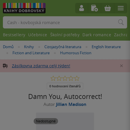
Vyhledávání
Bestsellery
Učebnice
Školní potřeby
Dark romance
Zachra
Nacházíte
Domů
Knihy
Cizojazyčná literatura
English literature
»
»
»
se
Fiction and Literature
Humorous Fiction
»
»
zde:
Zásilkovna zdarma celý týden!
Za
0.0
z
5
0 hodnocení čtenářů
hvězdiček
Damn You, Autocorrect!
Autor
Jillian Madison
Nedostupné