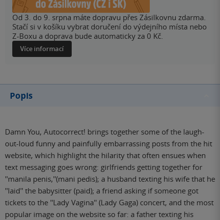
Od 3. do 9. srpna máte dopravu přes Zásilkovnu zdarma.
Stačí si v košíku vybrat doručení do výdejního místa nebo
Z-Boxu a doprava bude automaticky za 0 Kč.
Více informací
Popis
Damn You, Autocorrect! brings together some of the laugh-
out-loud funny and painfully embarrassing posts from the hit
website, which highlight the hilarity that often ensues when
text messaging goes wrong: girlfriends getting together for
''manila penis,''(mani pedis); a husband texting his wife that he
''laid'' the babysitter (paid); a friend asking if someone got
tickets to the ''Lady Vagina'' (Lady Gaga) concert, and the most
popular image on the website so far: a father texting his