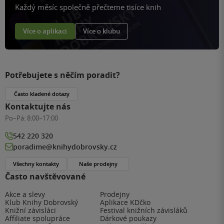
Každý měsíc společně přečteme tisíce knih
Více o aplikaci
Více o klubu
Potřebujete s něčím poradit?
Často kladené dotazy
Kontaktujte nás
Po–Pá:
8:00–17:00
542 220 320
poradime@knihydobrovsky.cz
Všechny kontakty
Naše prodejny
Často navštěvované
Akce a slevy
Prodejny
Klub Knihy Dobrovský
Aplikace KDčko
Knižní závisláci
Festival knižních závisláků
Affiliate spolupráce
Dárkové poukazy