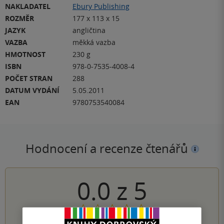
NAKLADATEL
Ebury Publishing
ROZMĚR
177 x 113 x 15
JAZYK
angličtina
VAZBA
měkká vazba
HMOTNOST
230 g
ISBN
978-0-7535-4008-4
POČET STRAN
288
DATUM VYDÁNÍ
5.05.2011
EAN
9780753540084
Hodnocení a recenze čtenářů
0.0
z
5