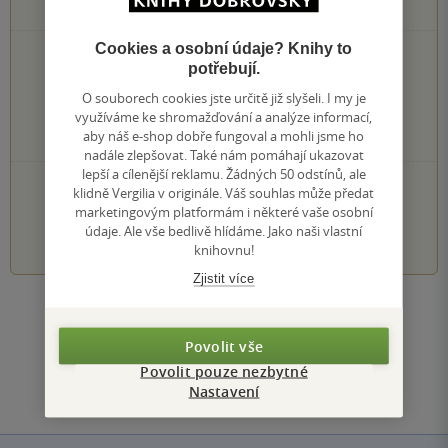
0
hodnocení čtenářů
Cookies a osobní údaje? Knihy to
0×
5 hvězdiček
potřebují.
0×
4 hvězdičky
O souborech cookies jste určitě již slyšeli. I my je
0×
3 hvězdičky
využíváme ke shromažďování a analýze informací,
0×
2 hvězdičky
aby náš e-shop dobře fungoval a mohli jsme ho
0×
1 hvezdička
nadále zlepšovat. Také nám pomáhají ukazovat
lepší a cílenější reklamu. Žádných 50 odstínů, ale
PŘIDEJTE SVÉ HODNOCENÍ KNIHY
klidně Vergilia v originále. Váš souhlas může předat
marketingovým platformám i některé vaše osobní
1
2
3
4
5
údaje. Ale vše bedlivě hlídáme. Jako naši vlastní
knihovnu!
Zjistit více
Zobrazit všechna hodnocení
Povolit vše
Přidat hodnocení
Povolit pouze nezbytné
Nastavení