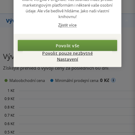
marketingovým platformám i některé vaše osobní
údaje. Ale vše bedlivě hlídáme. Jako naši vlastní
knihovnu!
Vývoj ceny
Zjistit více
Povolit vše
Povolit pouze nezbytné
Vývoj ceny
Nastavení
Získejte přehled o vývoji ceny za posledních 60 dní.
0 Kč
Maloobchodní cena
Minimální prodejní cena: