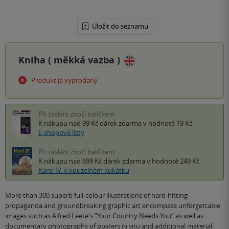
Uložit do seznamu
Kniha (
měkká vazba
)
Produkt je vyprodaný.
Při zaslání zboží balíčkem
K nákupu nad 99 Kč
dárek zdarma
v hodnotě 19 Kč
E-shopové listy
Při zaslání zboží balíčkem
K nákupu nad 699 Kč
dárek zdarma
v hodnotě 249 Kč
Karel IV. v kouzelném kukátku
More than 300 superb full-colour illustrations of hard-hitting
propaganda and groundbreaking graphic art encompass unforgettable
images such as Alfred Leete's "Your Country Needs You” as well as
documentary photographs of posters in situ and additional material