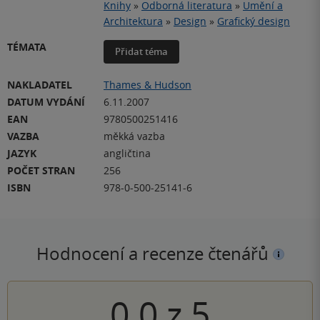
Knihy
»
Odborná literatura
»
Umění a
Architektura
»
Design
»
Grafický design
TÉMATA
Přidat téma
NAKLADATEL
Thames & Hudson
DATUM VYDÁNÍ
6.11.2007
EAN
9780500251416
VAZBA
měkká vazba
JAZYK
angličtina
POČET STRAN
256
ISBN
978-0-500-25141-6
Hodnocení a recenze čtenářů
0.0
z
5