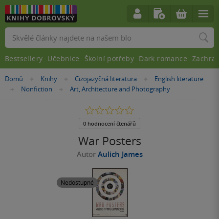
Vyhledávání
Bestsellery
Učebnice
Školní potřeby
Dark romance
Zachra
Nacházíte
Domů
Knihy
Cizojazyčná literatura
English literature
»
»
»
se
Nonfiction
Art, Architecture and Photography
»
»
zde:
0.0
z
5
0 hodnocení čtenářů
hvězdiček
War Posters
Autor
Aulich James
Nedostupné