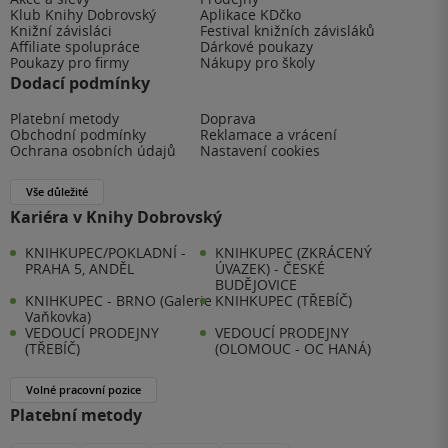
Klub Knihy Dobrovský
Aplikace KDčko
Knižní závisláci
Festival knižních závisláků
Affiliate spolupráce
Dárkové poukazy
Poukazy pro firmy
Nákupy pro školy
Dodací podmínky
Platební metody
Doprava
Obchodní podmínky
Reklamace a vrácení
Ochrana osobních údajů
Nastavení cookies
Vše důležité
Kariéra v Knihy Dobrovský
KNIHKUPEC/POKLADNÍ -
KNIHKUPEC (ZKRÁCENÝ
PRAHA 5, ANDĚL
ÚVAZEK) - ČESKÉ
BUDĚJOVICE
KNIHKUPEC - BRNO (Galerie
KNIHKUPEC (TŘEBÍČ)
Vaňkovka)
VEDOUCÍ PRODEJNY
VEDOUCÍ PRODEJNY
(TŘEBÍČ)
(OLOMOUC - OC HANÁ)
Volné pracovní pozice
Platební metody