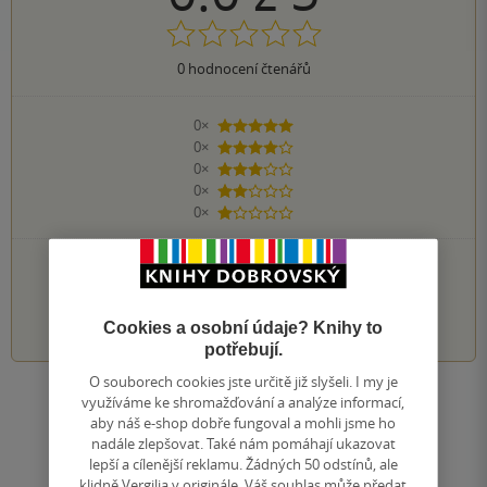
0
hodnocení čtenářů
0×
5 hvězdiček
0×
4 hvězdičky
0×
3 hvězdičky
0×
2 hvězdičky
0×
1 hvezdička
PŘIDEJTE SVÉ HODNOCENÍ KNIHY
1
2
3
4
5
Cookies a osobní údaje? Knihy to
potřebují.
O souborech cookies jste určitě již slyšeli. I my je
využíváme ke shromažďování a analýze informací,
Zobrazit všechna hodnocení
aby náš e-shop dobře fungoval a mohli jsme ho
nadále zlepšovat. Také nám pomáhají ukazovat
lepší a cílenější reklamu. Žádných 50 odstínů, ale
Přidat hodnocení
klidně Vergilia v originále. Váš souhlas může předat