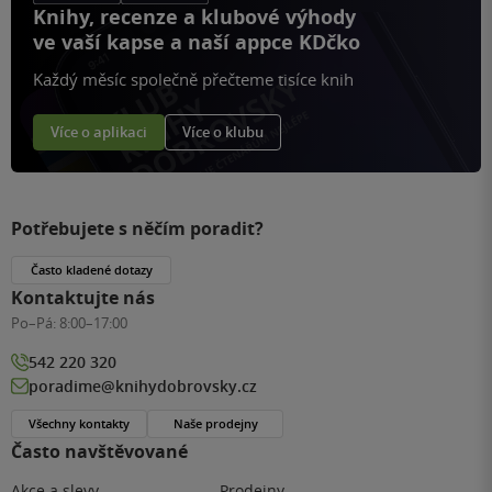
Knihy, recenze a klubové výhody
ve vaší kapse a naší appce KDčko
Každý měsíc společně přečteme tisíce knih
Více o aplikaci
Více o klubu
Potřebujete s něčím poradit?
Často kladené dotazy
Kontaktujte nás
Po–Pá:
8:00–17:00
542 220 320
poradime@knihydobrovsky.cz
Všechny kontakty
Naše prodejny
Často navštěvované
Akce a slevy
Prodejny