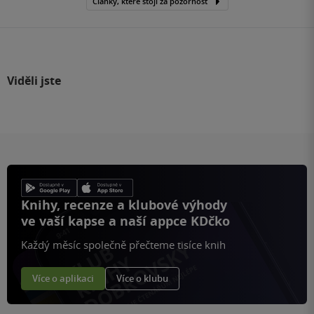
Články, které stojí za pozornost
Viděli jste
Knihy, recenze a klubové výhody
ve vaší kapse a naší appce KDčko
Každý měsíc společně přečteme tisíce knih
Více o aplikaci
Více o klubu