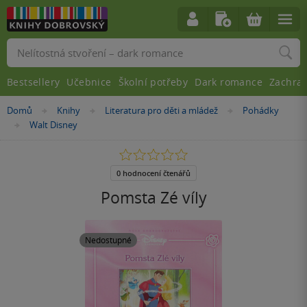
Vyhledávání
Bestsellery
Učebnice
Školní potřeby
Dark romance
Zachra
Nacházíte
Domů
Knihy
Literatura pro děti a mládež
Pohádky
»
»
»
se
Walt Disney
»
zde:
0.0
z
5
0 hodnocení čtenářů
hvězdiček
Pomsta Zé víly
Nedostupné