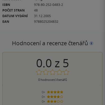
ISBN
978-80-252-0483-2
POČET STRAN
48
DATUM VYDÁNÍ
31.12.2005
EAN
9788025204832
Hodnocení a recenze čtenářů
0.0
z
5
0
hodnocení čtenářů
0×
5 hvězdiček
0×
4 hvězdičky
0×
3 hvězdičky