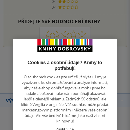
0×
2 hvězdičky
0×
1 hvezdička
PŘIDEJTE SVÉ HODNOCENÍ KNIHY
1
2
3
4
5
Zobrazit všechna hodnocení
Cookies a osobní údaje? Knihy to
potřebují.
Přidat hodnocení
O souborech cookies jste určitě již slyšeli. I my je
využíváme ke shromažďování a analýze informací,
aby náš e-shop dobře fungoval a mohli jsme ho
nadále zlepšovat. Také nám pomáhají ukazovat
lepší a cílenější reklamu. Žádných 50 odstínů, ale
Vývoj ceny
klidně Vergilia v originále. Váš souhlas může předat
marketingovým platformám i některé vaše osobní
údaje. Ale vše bedlivě hlídáme. Jako naši vlastní
knihovnu!
Zjistit více