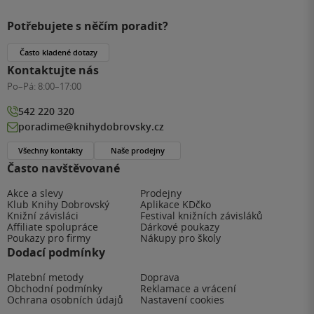
Potřebujete s něčím poradit?
Často kladené dotazy
Kontaktujte nás
Po–Pá:
8:00–17:00
542 220 320
poradime@knihydobrovsky.cz
Všechny kontakty
Naše prodejny
Často navštěvované
Akce a slevy
Prodejny
Klub Knihy Dobrovský
Aplikace KDčko
Knižní závisláci
Festival knižních závisláků
Affiliate spolupráce
Dárkové poukazy
Poukazy pro firmy
Nákupy pro školy
Dodací podmínky
Platební metody
Doprava
Obchodní podmínky
Reklamace a vrácení
Ochrana osobních údajů
Nastavení cookies