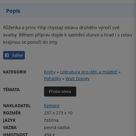
Popis
Růženka a princ Filip chystají oslavu druhého výročí své
svatby. Během příprav dojde k zatmění slunce a hrad i s celou
krajinou se ponoří do tmy.
Sdílet
KATEGORIE
Knihy
»
Literatura pro děti a mládež
»
Pohádky
»
Walt Disney
TÉMATA
Přidat téma
NAKLADATEL
Egmont
ROZMĚR
237 x 273 x 10
JAZYK
čeština
VAZBA
pevná vazba
HMOTNOST
494 g