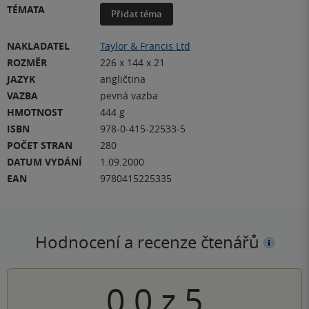
TÉMATA
Přidat téma
NAKLADATEL
Taylor & Francis Ltd
ROZMĚR
226 x 144 x 21
JAZYK
angličtina
VAZBA
pevná vazba
HMOTNOST
444 g
ISBN
978-0-415-22533-5
POČET STRAN
280
DATUM VYDÁNÍ
1.09.2000
EAN
9780415225335
Hodnocení a recenze čtenářů
0.0
z
5