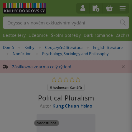
Vyhledávání
Bestsellery
Učebnice
Školní potřeby
Dark romance
Zachra
Nacházíte
Domů
Knihy
Cizojazyčná literatura
English literature
»
»
»
se
Nonfiction
Psychology, Sociology and Philosophy
»
»
zde:
Zásilkovna zdarma celý týden!
Za
0.0
z
5
0 hodnocení čtenářů
hvězdiček
Political Pluralism
Autor
Kung Chuan Hsiao
Nedostupné