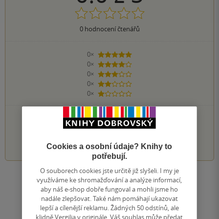
0
hodnocení čtenářů
0×
5 hvězdiček
0×
4 hvězdičky
0×
3 hvězdičky
0×
2 hvězdičky
0×
1 hvezdička
PŘIDEJTE SVÉ HODNOCENÍ KNIHY
1
2
3
4
5
Cookies a osobní údaje? Knihy to
potřebují.
O souborech cookies jste určitě již slyšeli. I my je
Zobrazit všechna hodnocení
využíváme ke shromažďování a analýze informací,
aby náš e-shop dobře fungoval a mohli jsme ho
nadále zlepšovat. Také nám pomáhají ukazovat
Přidat hodnocení
lepší a cílenější reklamu. Žádných 50 odstínů, ale
klidně Vergilia v originále. Váš souhlas může předat