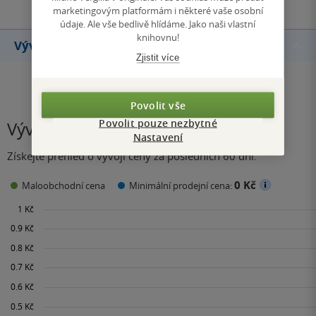
marketingovým platformám i některé vaše osobní
údaje. Ale vše bedlivě hlídáme. Jako naši vlastní
knihovnu!
Vývoj ceny
Zjistit více
Povolit vše
Povolit pouze nezbytné
Vývoj ceny
Nastavení
Získejte přehled o vývoji ceny za posledních 60 dní.
0 Kč
Maloobchodní cena
Minimální prodejní cena: