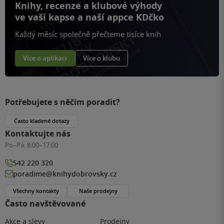
Knihy, recenze a klubové výhody
ve vaší kapse a naší appce KDčko
Každý měsíc společně přečteme tisíce knih
Více o aplikaci
Více o klubu
Potřebujete s něčím poradit?
Často kladené dotazy
Kontaktujte nás
Po–Pá:
8:00–17:00
542 220 320
poradime@knihydobrovsky.cz
Všechny kontakty
Naše prodejny
Často navštěvované
Akce a slevy
Prodejny